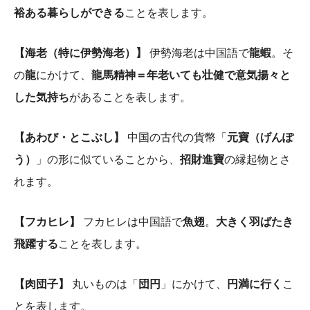
裕ある暮らしができる
ことを表します。
【海老（特に伊勢海老）】
伊勢海老は中国語で
龍蝦
。そ
の
龍
にかけて、
龍馬精神＝年老いても壮健で意気揚々と
した気持ち
があることを表します。
【あわび・とこぶし】
中国の古代の貨幣「
元寶（げんぽ
う）
」の形に似ていることから、
招財進寶
の縁起物とさ
れます。
【フカヒレ】
フカヒレは中国語で
魚翅
。
大きく羽ばたき
飛躍する
ことを表します。
【肉団子】
丸いものは「
団円
」にかけて、
円満に行く
こ
とを表します。