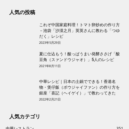
人気の投稿
これぞ中国家庭料理！トマト卵炒めの作り方
－池袋「沙漠之月」英英さんに教わる「つゆ
だく」レシピ
2023年5月29日
夏に仕込もう！酸っぱうまい発酵ささげ「酸
豆角（スァンドウジャオ）」5人のレシピ
2021年8月11日
中華レシピ｜日本の土鍋でできる！香港名
物・煲仔飯（ボウジャイファン）の作り方を
銀座「喜記（ヘイゲイ）」で教わってきた
2022年2月21日
人気カテゴリ
中華レストラン
351