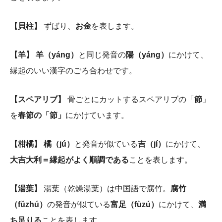
【貝柱】
ずばり、
お金
を表します。
【羊】 羊（yáng）
と同じ発音の
陽（yáng）
にかけて、
縁起のいい漢字のごろ合わせです。
【スペアリブ】
骨ごとにカットするスペアリブの「
節
」
を
春節の「節」
にかけています。
【柑橘】
橘（jú）
と発音が似ている
吉（jí）
にかけて、
大吉大利＝縁起がよく順調である
ことを表します。
【湯葉】
湯葉（乾燥湯葉）は中国語で腐竹。
腐竹
（fǔzhú）
の発音が似ている
富足（fùzú）
にかけて、
満
ち足りる
ことを表します。