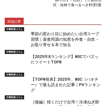
踊り出す！広西チワン族自治
区・桂林で食べるべき料理3選
関連記事
中華料理コラム
季節の変わり目に始めたい台湾スープ
習慣｜薬食同源の知恵を外食・自炊・
お取り寄せ＆本で知る
中華料理コラム
【2025年Xランキング】80Cでバズっ
たツイートTOP8
中華料理コラム
【TOP8発表】2025年、80C（ハオチ
ー）で最も読まれた記事｜PVランキン
グ
中華料理コラム
［後編］焼くだけで台湾！冷凍ねぎ餅