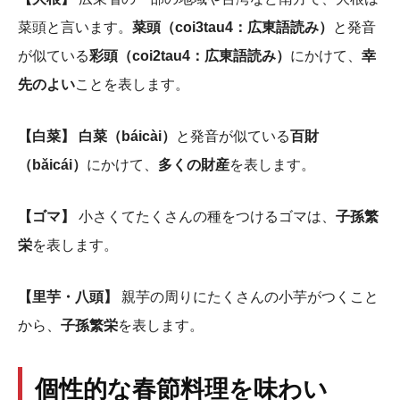
菜頭と言います。
菜頭（coi3tau4：広東語読み）
と発音
が似ている
彩頭（coi2tau4：広東語読み）
にかけて、
幸
先のよい
ことを表します。
【白菜】 白菜（báicài）
と発音が似ている
百財
（bǎicái）
にかけて、
多くの財産
を表します。
【ゴマ】
小さくてたくさんの種をつけるゴマは、
子孫繁
栄
を表します。
【里芋・八頭】
親芋の周りにたくさんの小芋がつくこと
から、
子孫繁栄
を表します。
個性的な春節料理を味わい