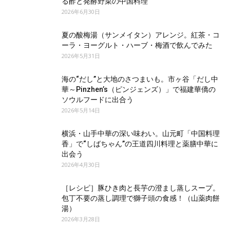
る酢と発酵野菜の中国料理
2026年6月30日
夏の酸梅湯（サンメイタン）アレンジ。紅茶・コ
ーラ・ヨーグルト・ハーブ・梅酒で飲んでみた
2026年5月31日
海の“だし”と大地のさつまいも。市ヶ谷「だし中
華～Pinzhen’s（ピンジェンズ）」で福建華僑の
ソウルフードに出合う
2026年5月14日
横浜・山手中華の深い味わい。山元町「中国料理
香」で“しばちゃん”の王道四川料理と薬膳中華に
出会う
2026年4月30日
［レシピ］豚ひき肉と長芋の澄まし蒸しスープ。
包丁不要の蒸し調理で獅子頭の食感！（山薬肉餅
湯）
2026年3月28日