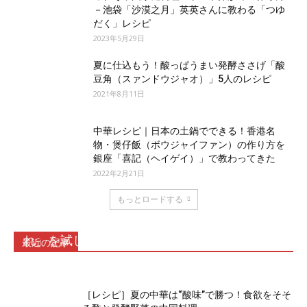
－池袋「沙漠之月」英英さんに教わる「つゆ
だく」レシピ
2023年5月29日
夏に仕込もう！酸っぱうまい発酵ささげ「酸
豆角（スァンドウジャオ）」5人のレシピ
2021年8月11日
中華レシピ｜日本の土鍋でできる！香港名
物・煲仔飯（ボウジャイファン）の作り方を
銀座「喜記（ヘイゲイ）」で教わってきた
2022年2月21日
もっとロードする
ネギ油香る上海まぜそばのたれ「葱油拌麺のた
れ」を試してみた
最近の記事
2026年7月17日
［レシピ］夏の中華は“酸味”で勝つ！食欲をそそ