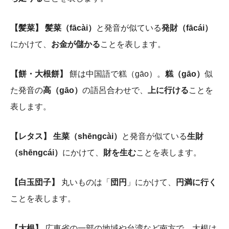
【髪菜】
髪菜（fācài）
と発音が似ている
発財（fācái）
にかけて、
お金が儲かる
ことを表します。
【餅・大根餅】
餅は中国語で糕（gāo）。
糕（gāo）
似
た発音の
高（gāo）
の語呂合わせで、
上に行ける
ことを
表します。
【レタス】
生菜（shēngcài）
と発音が似ている
生財
（shēngcái）
にかけて、
財を生む
ことを表します。
【白玉団子】
丸いものは「
団円
」にかけて、
円満に行く
ことを表します。
【大根】
広東省の一部の地域や台湾など南方で、大根は