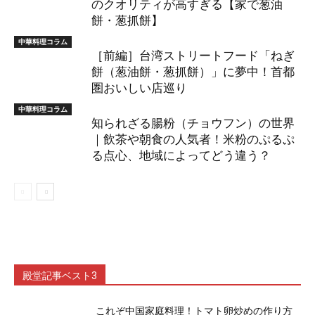
のクオリティが高すぎる【家で葱油
餅・葱抓餅】
中華料理コラム
［前編］台湾ストリートフード「ねぎ
餅（葱油餅・葱抓餅）」に夢中！首都
圏おいしい店巡り
中華料理コラム
知られざる腸粉（チョウフン）の世界
｜飲茶や朝食の人気者！米粉のぷるぷ
る点心、地域によってどう違う？
殿堂記事ベスト3
これぞ中国家庭料理！トマト卵炒めの作り方