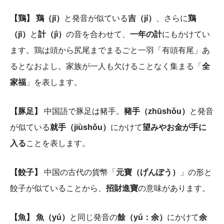
【鶏】 鶏（jī）
と発音が似ている
吉（jí）
、さらに
鶏
（jī）
と
計（jì）
の音を合わせて、
一年の計
にもかけてい
ます。鶏は頭から尻尾までまるごと一羽「有頭有尾」あ
るとなおよし。家族が一人も欠けることなく集まる「
全
家福
」を表します。
【豚足】
中国語で豚足は豬手。
豬手（zhūshǒu）
と発音
が似ている
就手（jiùshǒu）
にかけて
望みやお金が手に
入る
ことを表します。
【餃子】
中国の古代の貨幣「
元寶（げんぽう）
」の形と
餃子が似ていることから、
招財進寶
の意味があります。
【魚】 魚（yú）
と同じ発音の
餘（yú：余）
にかけて
余