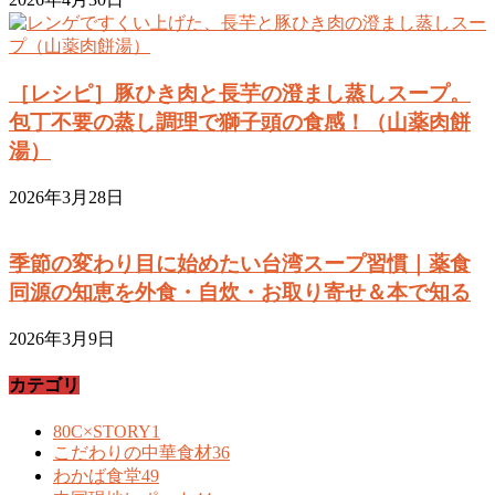
［レシピ］豚ひき肉と長芋の澄まし蒸しスープ。
包丁不要の蒸し調理で獅子頭の食感！（山薬肉餅
湯）
2026年3月28日
季節の変わり目に始めたい台湾スープ習慣｜薬食
同源の知恵を外食・自炊・お取り寄せ＆本で知る
2026年3月9日
カテゴリ
80C×STORY
1
こだわりの中華食材
36
わかば食堂
49