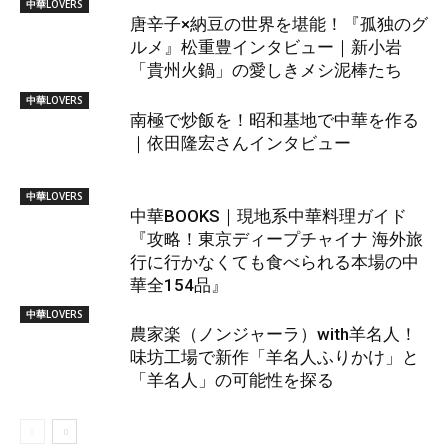
中華LOVERS
唐辛子×納豆の世界を堪能！『孤独のグ
ルメ』松重豊インタビュー｜新小岩
「貴州火鍋」の愛しきメシ泥棒たち
中華LOVERS
南極で炒飯を！昭和基地で中華を作る
｜依田隆宏さんインタビュー
中華LOVERS
中華BOOKS｜現地系中華料理ガイド
『攻略！東京ディープチャイナ 海外旅
行に行かなくても食べられる本場の中
華全154品』
中華LOVERS
農家楽（ノンジャーラ）with羊名人！
味坊工場で新作「羊名人ふりかけ」と
「羊名人」の可能性を探る