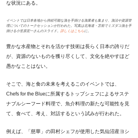
な状況にある。
イベントでは日本各地から持続可能な漁を手掛ける漁業者も集まり、漁法や資源管
理についてのトークセッションが行われた。写真は北海道・苫前でミズダコ漁を手
掛ける小笠原宏一さんのスライド。
詳しくはこちら
に。
豊かな水産物とそれを活かす技術は長らく日本の誇りだ
が、資源のないものを獲り尽くして、文化を絶やすほど
愚かなことはない。
そこで、海と食の未来を考えるこのイベントでは、
Chefs for the Blueに所属するトップシェフによるサステ
ナブルシーフード料理で、魚介料理の新たな可能性を見
て、食べて、考え、対話するという試みが行われた。
例えば、「慈華」の田村シェフが使用した気仙沼産ヨシ