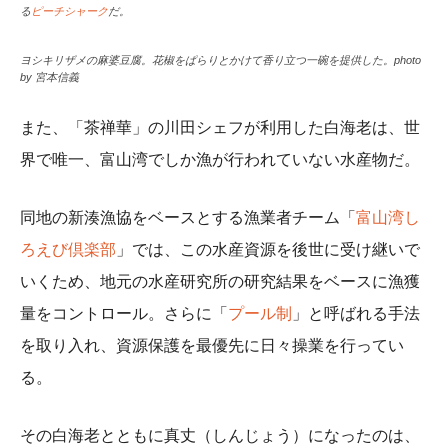
る
ピーチシャーク
だ。
ヨシキリザメの麻婆豆腐。花椒をぱらりとかけて香り立つ一碗を提供した。photo
by 宮本信義
また、「茶禅華」の川田シェフが利用した白海老は、世
界で唯一、富山湾でしか漁が行われていない水産物だ。
同地の新湊漁協をベースとする漁業者チーム「
富山湾し
ろえび倶楽部
」では、この水産資源を後世に受け継いで
いくため、地元の水産研究所の研究結果をベースに漁獲
量をコントロール。さらに「
プール制
」と呼ばれる手法
を取り入れ、資源保護を最優先に日々操業を行ってい
る。
その白海老とともに真丈（しんじょう）になったのは、