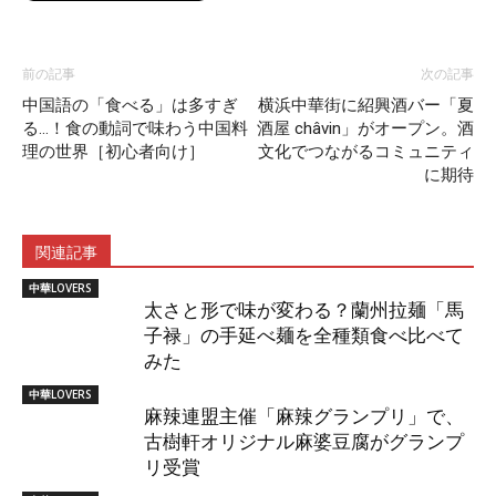
前の記事
次の記事
中国語の「食べる」は多すぎ
横浜中華街に紹興酒バー「夏
る…！食の動詞で味わう中国料
酒屋 châvin」がオープン。酒
理の世界［初心者向け］
文化でつながるコミュニティ
に期待
関連記事
中華LOVERS
太さと形で味が変わる？蘭州拉麺「馬
子禄」の手延べ麺を全種類食べ比べて
みた
中華LOVERS
麻辣連盟主催「麻辣グランプリ」で、
古樹軒オリジナル麻婆豆腐がグランプ
リ受賞