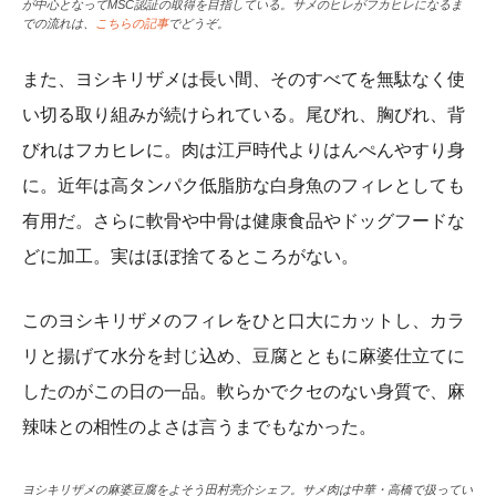
が中心となってMSC認証の取得を目指している。サメのヒレがフカヒレになるま
での流れは、
こちらの記事
でどうぞ。
また、ヨシキリザメは長い間、そのすべてを無駄なく使
い切る取り組みが続けられている。尾びれ、胸びれ、背
びれはフカヒレに。肉は江戸時代よりはんぺんやすり身
に。近年は高タンパク低脂肪な白身魚のフィレとしても
有用だ。さらに軟骨や中骨は健康食品やドッグフードな
どに加工。実はほぼ捨てるところがない。
このヨシキリザメのフィレをひと口大にカットし、カラ
リと揚げて水分を封じ込め、豆腐とともに麻婆仕立てに
したのがこの日の一品。軟らかでクセのない身質で、麻
辣味との相性のよさは言うまでもなかった。
ヨシキリザメの麻婆豆腐をよそう田村亮介シェフ。サメ肉は中華・高橋で扱ってい