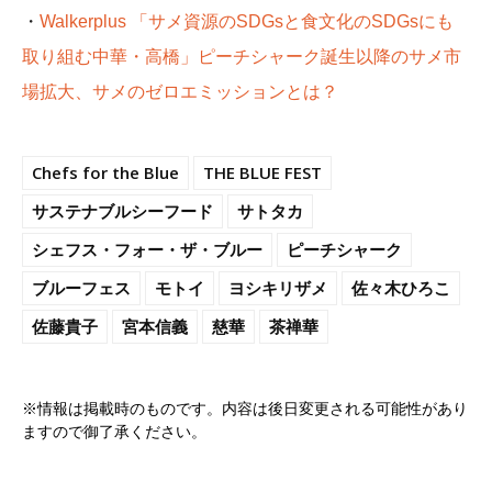
・
Walkerplus 「サメ資源のSDGsと食文化のSDGsにも
取り組む中華・高橋」ピーチシャーク誕生以降のサメ市
場拡大、サメのゼロエミッションとは？
Chefs for the Blue
THE BLUE FEST
サステナブルシーフード
サトタカ
シェフス・フォー・ザ・ブルー
ピーチシャーク
ブルーフェス
モトイ
ヨシキリザメ
佐々木ひろこ
佐藤貴子
宮本信義
慈華
茶禅華
※情報は掲載時のものです。内容は後日変更される可能性があり
ますので御了承ください。