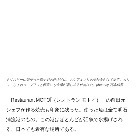
クリスピーに揚がった鶏手羽の仕上げに、スジアオノリの金沙をかけて提供。カリ
ッ、じゅわっ、プリッと何重にも食感が楽しめる仕掛けだ。photo by 宮本信義
「Restaurant MOTOÏ（レストラン モトイ）」の前田元
シェフが作る焼売も印象に残った。使った魚は全て明石
浦漁港のもの。この港はほとんどが活魚で水揚げされ
る、日本でも希有な場所である。