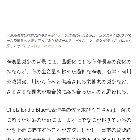
宍道湖漁業協同組合の桑原正樹さん。宍道湖のしじみ漁は、漁師自らが1970年代
から漁獲量の上限を定めてきた経緯がある。だからこそ、資源が続いているのだ。
詳しくは
「しじみびと」のサイト
へ。
漁獲量減少の背景には、温暖化による海洋環境の変化の
みならず、海の生産量を超えた過剰な漁獲、沿岸・河川
流域開発、川から海へと供給される栄養素の減少など、
さまざまな要素が複合的に絡み合ったものと思われる。
Chefs for the Blue代表理事の佐々木ひろこさんは「解決
に向けた対策のためには、まず海でなにが起きているの
かを正確に把握することが先決。しかし、日本の資源調
査・評価関連予算は、漁業生産額で下回るアメリカの半