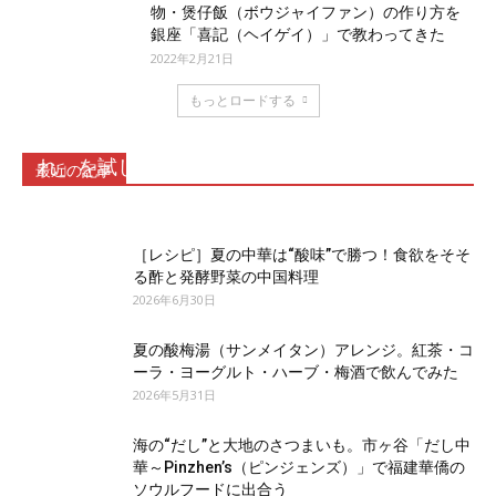
物・煲仔飯（ボウジャイファン）の作り方を
銀座「喜記（ヘイゲイ）」で教わってきた
2022年2月21日
もっとロードする
ネギ油香る上海まぜそばのたれ「葱油拌麺のた
れ」を試してみた
最近の記事
2026年7月17日
［レシピ］夏の中華は“酸味”で勝つ！食欲をそそ
る酢と発酵野菜の中国料理
2026年6月30日
夏の酸梅湯（サンメイタン）アレンジ。紅茶・コ
ーラ・ヨーグルト・ハーブ・梅酒で飲んでみた
2026年5月31日
海の“だし”と大地のさつまいも。市ヶ谷「だし中
華～Pinzhen’s（ピンジェンズ）」で福建華僑の
ソウルフードに出合う