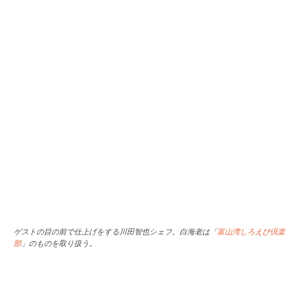
ゲストの目の前で仕上げをする川田智也シェフ。白海老は「
富山湾しろえび倶楽
部
」のものを取り扱う。