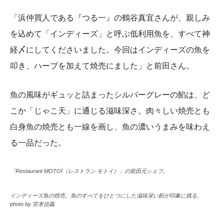
「浜仲買人である『つる一』の鶴谷真宜さんが、親しみ
を込めて「インディーズ」と呼ぶ低利用魚を、すべて神
経〆にしてくださいました。今回はインディーズの魚を
叩き、ハーブを加えて焼売にました」と前田さん。
魚の風味がギュッと詰まったシルバーグレーの餡は、ど
こか「じゃこ天」に通じる滋味深さ。肉々しい焼売とも
白身魚の焼売とも一線を画し、魚の濃いうまみを味わえ
る一品だった。
「Restaurant MOTOÏ（レストラン モトイ）」の前田元シェフ。
インディーズ魚の焼売。魚のすべてをひとつにした滋味深い餡が印象に残る。
photo by 宮本信義