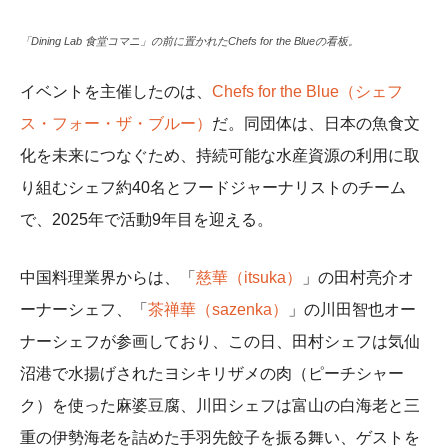
「Dining Lab 食堂コマニ」の前に置かれたChefs for the Blueの看板。
イベントを主催したのは、
Chefs for the Blue（シェフ
ス・フォー・ザ・ブルー）
だ。同団体は、日本の魚食文
化を未来につなぐため、持続可能な水産資源の利用に取
り組むシェフ約40名とフードジャーナリストのチーム
で、2025年で活動9年目を迎える。
中国料理業界からは、「
慈華（itsuka）
」の田村亮介オ
ーナーシェフ、「
茶禅華（sazenka）
」の川田智也オー
ナーシェフが参画しており、この日、田村シェフは気仙
沼港で水揚げされたヨシキリザメの肉（ピーチシャー
ク）を使った麻婆豆腐、川田シェフは富山の白海老と三
重の伊勢海老を詰めた手羽先餃子を振る舞い、ゲストを