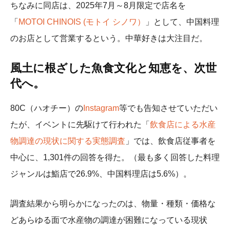
ちなみに同店は、2025年7月～8月限定で店名を
「
MOTOI CHINOIS (モトイ シノワ）
」として、中国料理
のお店として営業するという。中華好きは大注目だ。
風土に根ざした魚食文化と知恵を、次世
代へ。
80C（ハオチー）の
Instagram
等でも告知させていただい
たが、イベントに先駆けて行われた「
飲食店による水産
物調達の現状に関する実態調査
」では、飲食店従事者を
中心に、1,301件の回答を得た。（最も多く回答した料理
ジャンルは鮨店で26.9%、中国料理店は5.6%）。
調査結果から明らかになったのは、物量・種類・価格な
どあらゆる面で水産物の調達が困難になっている現状