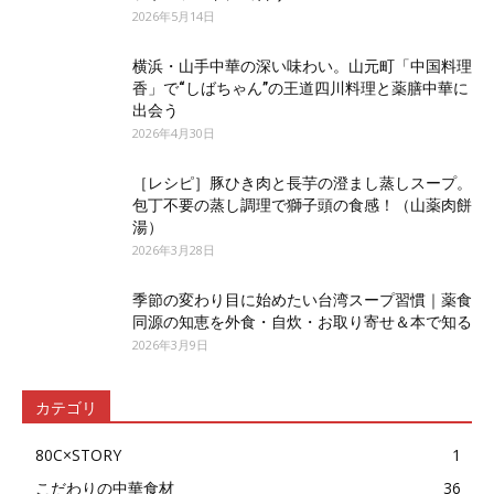
2026年5月14日
横浜・山手中華の深い味わい。山元町「中国料理
香」で“しばちゃん”の王道四川料理と薬膳中華に
出会う
2026年4月30日
［レシピ］豚ひき肉と長芋の澄まし蒸しスープ。
包丁不要の蒸し調理で獅子頭の食感！（山薬肉餅
湯）
2026年3月28日
季節の変わり目に始めたい台湾スープ習慣｜薬食
同源の知恵を外食・自炊・お取り寄せ＆本で知る
2026年3月9日
カテゴリ
80C×STORY
1
こだわりの中華食材
36