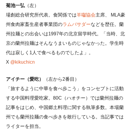
菊池一弘
（左）
場創総合研究所代表。食関係では
羊囓協会
主席、
MLA豪
州食肉家畜生産者事業団
の
ラムバサダー
などを歴任。蘭
州拉麺との出会いは1997年の北京留学時代。「当時、北
京の蘭州拉麺はそんなうまいものじゃなかった。学生時
代は寂しく1人で食べるものでしたよ」。
X
@kikuchicn
アイチー（愛吃）
（左から2番目）
「旅するように中華を食べ歩こう」をコンセプトに活動
する中国料理愛吃家。80C（ハオチー）では蘭州拉麺の
記事をはじめ、中国郷土料理に関する執筆多数。本場蘭
州でも蘭州拉麺の食べ歩きを敢行している。当記事では
ライターを担当。