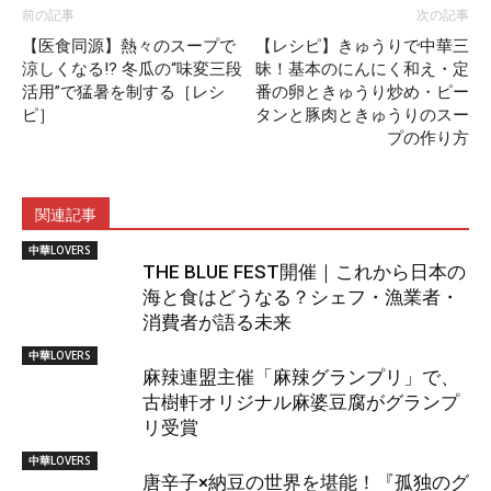
前の記事
次の記事
【医食同源】熱々のスープで
【レシピ】きゅうりで中華三
涼しくなる!? 冬瓜の“味変三段
昧！基本のにんにく和え・定
活用”で猛暑を制する［レシ
番の卵ときゅうり炒め・ピー
ピ］
タンと豚肉ときゅうりのスー
プの作り方
関連記事
中華LOVERS
THE BLUE FEST開催｜これから日本の
海と食はどうなる？シェフ・漁業者・
消費者が語る未来
中華LOVERS
麻辣連盟主催「麻辣グランプリ」で、
古樹軒オリジナル麻婆豆腐がグランプ
リ受賞
中華LOVERS
唐辛子×納豆の世界を堪能！『孤独のグ