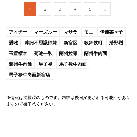
1
2
3
4
5
アイチー
マーズルー
マサラ
モエ
伊藤菜々子
愛吃
摩訶不思議姉妹
新宿区
歌舞伎町
清野烈
玉置標本
菊池一弘
蘭州拉麺
蘭州牛肉面
蘭州牛肉麺
馬子禄
馬子禄牛肉面
馬子禄牛肉面新宿店
※情報は掲載時のものです。内容は後日変更される可能性があり
ますので御了承ください。