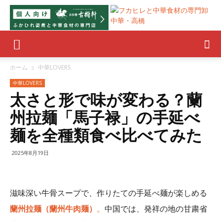
ホーム
中華LOVERS
中華LOVERS
太さと形で味が変わる？蘭
州拉麺「馬子禄」の手延べ
麺を全種類食べ比べてみた
2025年8月19日
滋味深い牛骨スープで、作りたての手延べ麺が楽しめる
蘭州拉麺（蘭州牛肉麺）
。
中国では、発祥の地の甘粛省