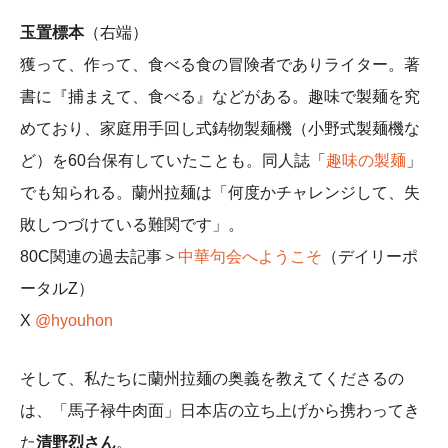
玉置標本
（右端）
獲って、作って、食べる食の冒険者でありライター。著
書に『捕まえて、食べる』などがある。趣味で製麺を究
めており、家庭用手回し式鋳物製麺機（小野式製麺機な
ど）を60台保有していたことも。同人誌「
趣味の製麺
」
でも知られる。蘭州拉麺は「何度かチャレンジして、失
敗しつづけている難関です」。
80C関連の過去記事＞
中華句会へようこそ
（デイリーポ
ータルZ）
X
@hyouhon
そして、私たちに蘭州拉麺の奥義を教えてくださるの
は、
「馬子禄牛肉面」日本店の立ち上げから携わってき
た
清野烈さん
。