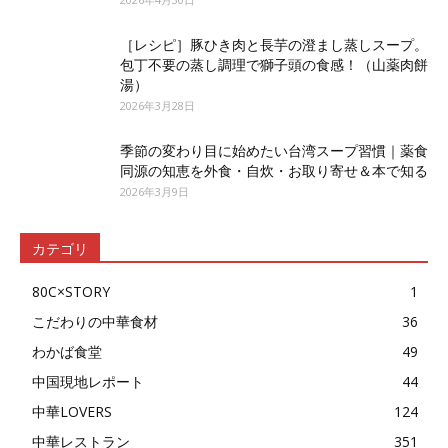
［レシピ］豚ひき肉と長芋の澄まし蒸しスープ。
包丁不要の蒸し調理で獅子頭の食感！（山薬肉餅
湯）
2026年3月28日
季節の変わり目に始めたい台湾スープ習慣｜薬食
同源の知恵を外食・自炊・お取り寄せ＆本で知る
2026年3月9日
カテゴリ
80C×STORY
1
こだわりの中華食材
36
わかば食堂
49
中国現地レポート
44
中華LOVERS
124
中華レストラン
351