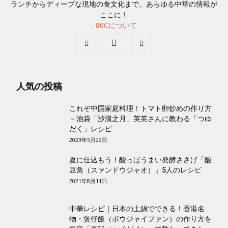
ランチからディープな現地の食文化まで、あらゆる中華の情報が
ここに！
- 80Cについて
人気の投稿
これぞ中国家庭料理！トマト卵炒めの作り方
－池袋「沙漠之月」英英さんに教わる「つゆ
だく」レシピ
2023年5月29日
夏に仕込もう！酸っぱうまい発酵ささげ「酸
豆角（スァンドウジャオ）」5人のレシピ
2021年8月11日
中華レシピ｜日本の土鍋でできる！香港名
物・煲仔飯（ボウジャイファン）の作り方を