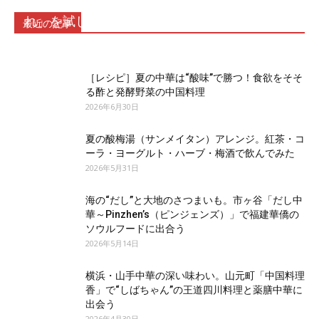
ネギ油香る上海まぜそばのたれ「葱油拌麺のた
れ」を試してみた
最近の記事
2026年7月17日
［レシピ］夏の中華は“酸味”で勝つ！食欲をそそ
る酢と発酵野菜の中国料理
2026年6月30日
夏の酸梅湯（サンメイタン）アレンジ。紅茶・コ
ーラ・ヨーグルト・ハーブ・梅酒で飲んでみた
2026年5月31日
海の“だし”と大地のさつまいも。市ヶ谷「だし中
華～Pinzhen’s（ピンジェンズ）」で福建華僑の
ソウルフードに出合う
2026年5月14日
横浜・山手中華の深い味わい。山元町「中国料理
香」で“しばちゃん”の王道四川料理と薬膳中華に
出会う
2026年4月30日