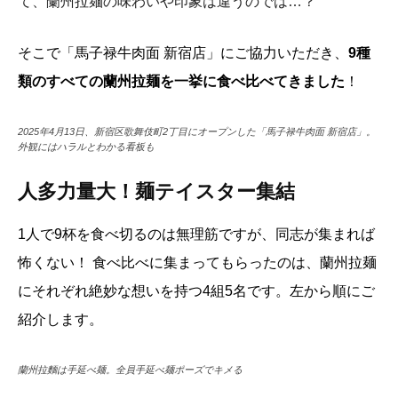
て、蘭州拉麺の味わいや印象は違うのでは…？
そこで「馬子禄牛肉面 新宿店」にご協力いただき、
9種
類のすべての蘭州拉麺を一挙に食べ比べてきました
！
2025年4月13日、新宿区歌舞伎町2丁目にオープンした「馬子禄牛肉面 新宿店」。
外観にはハラルとわかる看板も
人多力量大！麺テイスター集結
1人で9杯を食べ切るのは無理筋ですが、同志が集まれば
怖くない！ 食べ比べに集まってもらったのは、蘭州拉麺
にそれぞれ絶妙な想いを持つ4組5名です。左から順にご
紹介します。
蘭州拉麵は手延べ麺。全員手延べ麺ポーズでキメる