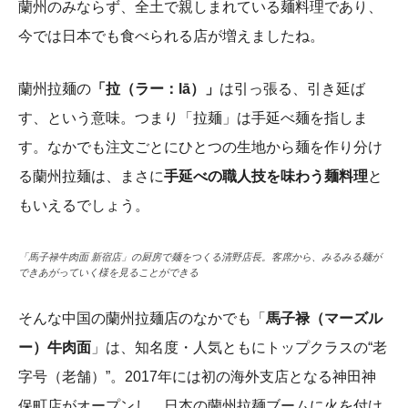
蘭州のみならず、全土で親しまれている麺料理であり、
今では日本でも食べられる店が増えましたね。
蘭州拉麺の
「拉（ラー：lā）」
は引っ張る、引き延ば
す、という意味。つまり「拉麺」は手延べ麺を指しま
す。なかでも
注文ごとにひとつの生地から麺を作り分け
る
蘭州拉麺は、まさに
手延べの職人技を味わう麺料理
と
もいえるでしょう。
「馬子禄牛肉面 新宿店」の厨房で麺をつくる清野店長。客席から、みるみる麺が
できあがっていく様を見ることができる
そんな中国の蘭州拉麺店のなかでも「
馬子禄（マーズル
ー）牛肉面
」は、知名度・人気ともにトップクラスの“老
字号（老舗）”。
2017年には初の海外支店となる神田神
保町店がオープンし、日本の蘭州拉麺ブームに火を付け