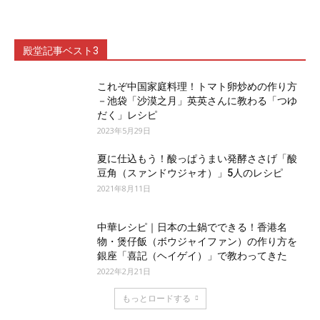
殿堂記事ベスト3
これぞ中国家庭料理！トマト卵炒めの作り方
－池袋「沙漠之月」英英さんに教わる「つゆ
だく」レシピ
2023年5月29日
夏に仕込もう！酸っぱうまい発酵ささげ「酸
豆角（スァンドウジャオ）」5人のレシピ
2021年8月11日
中華レシピ｜日本の土鍋でできる！香港名
物・煲仔飯（ボウジャイファン）の作り方を
銀座「喜記（ヘイゲイ）」で教わってきた
2022年2月21日
もっとロードする