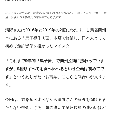
現在「馬子禄牛肉面」新宿店の店長を務める清野烈さん。麺テイスターの1人、菊
池一弘さんの大学時代の同級生でもあります
清野さんは2016年と2019年の2度にわたり、甘粛省蘭州
市にある「馬子禄牛肉面」本店で修業し、日本人として
初めて免許皆伝を授かったマイスター。
「
これまで9年間『馬子禄』で蘭州拉麺に携わっていま
すが、9種類すべてを食べ比べるという企画は初めてで
す
」というありがたいお言葉。こちらも気合いが入りま
す。
今回は、麺を食べ比べながら清野さんの解説を聞けるま
たとない機会。
さあ、麺の違いで蘭州拉麺の味わいはど