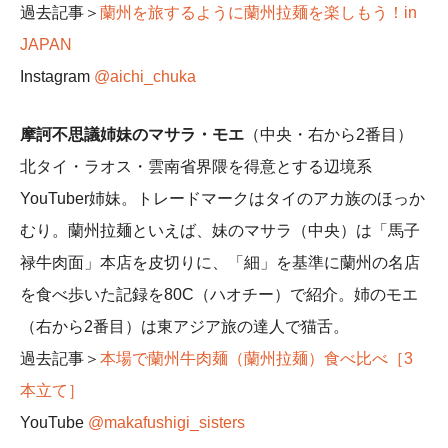
過去記事＞
蘭州を旅するように蘭州拉麺を楽しもう！in
JAPAN
Instagram
@aichi_chuka
摩訶不思議姉妹のマサラ・モエ
（中央・右から2番目）
北タイ・ラオス・雲南省界隈を得意とする辺境系
YouTuber姉妹。トレードマークはタイのアカ族のほっか
むり。蘭州拉麺といえば、妹のマサラ（中央）は「馬子
禄牛肉面」本店を皮切りに、「細」を基準に蘭州の名店
を食べ歩いた記録を80C（ハオチー）で紹介。姉のモエ
（右から2番目）は東アジア旅の達人で猫舌。
過去記事＞
本場で蘭州牛肉麺（蘭州拉麺）食べ比べ［3
本立て］
YouTube
@makafushigi_sisters