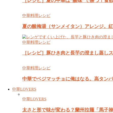
［レシピ］夏の中華は“酸味”で勝つ！食
中華料理レシピ
夏の酸梅湯（サンメイタン）アレンジ。
中華料理レシピ
［レシピ］豚ひき肉と長芋の澄まし蒸し
中華料理レシピ
中華でベジマッチョに俺はなる。高タン
中華LOVERS
中華LOVERS
太さと形で味が変わる？蘭州拉麺「馬子