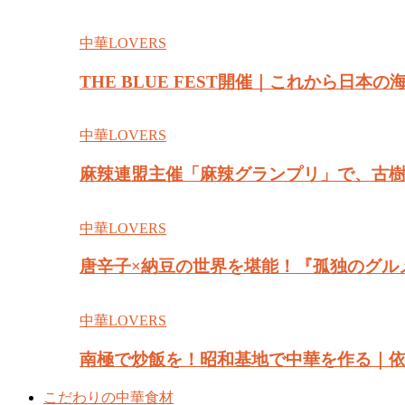
中華LOVERS
THE BLUE FEST開催｜これから日
中華LOVERS
麻辣連盟主催「麻辣グランプリ」で、古
中華LOVERS
唐辛子×納豆の世界を堪能！『孤独のグル
中華LOVERS
南極で炒飯を！昭和基地で中華を作る｜
こだわりの中華食材