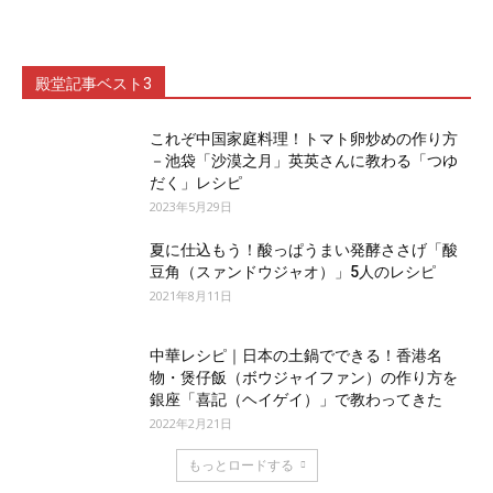
殿堂記事ベスト3
これぞ中国家庭料理！トマト卵炒めの作り方
－池袋「沙漠之月」英英さんに教わる「つゆ
だく」レシピ
2023年5月29日
夏に仕込もう！酸っぱうまい発酵ささげ「酸
豆角（スァンドウジャオ）」5人のレシピ
2021年8月11日
中華レシピ｜日本の土鍋でできる！香港名
物・煲仔飯（ボウジャイファン）の作り方を
銀座「喜記（ヘイゲイ）」で教わってきた
2022年2月21日
もっとロードする