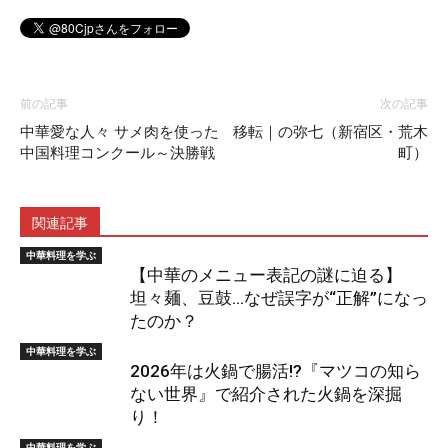
前の記事
次の記事
中華愛な人々 サメ肉を使った
移転｜の弥七（新宿区・荒木
中国料理コンクール～決勝戦
町）
関連記事
中華料理を学ぶ
【中華のメニュー表記の謎に迫る】
坦々麺、豆鼓…なぜ誤字が“正解”になっ
たのか？
中華料理を学ぶ
2026年は火鍋で腸活!?『マツコの知ら
ない世界』で紹介された火鍋を深掘
り！
中華料理を学ぶ