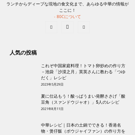
ランチからディープな現地の食文化まで、あらゆる中華の情報が
ここに！
- 80Cについて
人気の投稿
これぞ中国家庭料理！トマト卵炒めの作り方
－池袋「沙漠之月」英英さんに教わる「つゆ
だく」レシピ
2023年5月29日
夏に仕込もう！酸っぱうまい発酵ささげ「酸
豆角（スァンドウジャオ）」5人のレシピ
2021年8月11日
中華レシピ｜日本の土鍋でできる！香港名
物・煲仔飯（ボウジャイファン）の作り方を