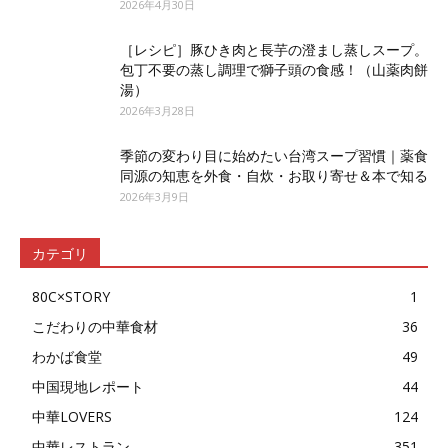
2026年4月30日
［レシピ］豚ひき肉と長芋の澄まし蒸しスープ。
包丁不要の蒸し調理で獅子頭の食感！（山薬肉餅
湯）
2026年3月28日
季節の変わり目に始めたい台湾スープ習慣｜薬食
同源の知恵を外食・自炊・お取り寄せ＆本で知る
2026年3月9日
カテゴリ
80C×STORY
1
こだわりの中華食材
36
わかば食堂
49
中国現地レポート
44
中華LOVERS
124
中華レストラン
351