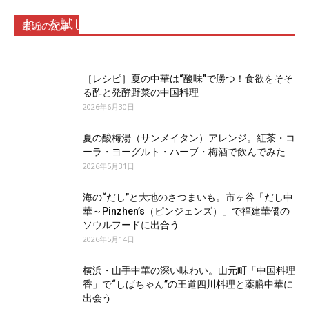
ネギ油香る上海まぜそばのたれ「葱油拌麺のた
れ」を試してみた
最近の記事
2026年7月17日
［レシピ］夏の中華は“酸味”で勝つ！食欲をそそ
る酢と発酵野菜の中国料理
2026年6月30日
夏の酸梅湯（サンメイタン）アレンジ。紅茶・コ
ーラ・ヨーグルト・ハーブ・梅酒で飲んでみた
2026年5月31日
海の“だし”と大地のさつまいも。市ヶ谷「だし中
華～Pinzhen’s（ピンジェンズ）」で福建華僑の
ソウルフードに出合う
2026年5月14日
横浜・山手中華の深い味わい。山元町「中国料理
香」で“しばちゃん”の王道四川料理と薬膳中華に
出会う