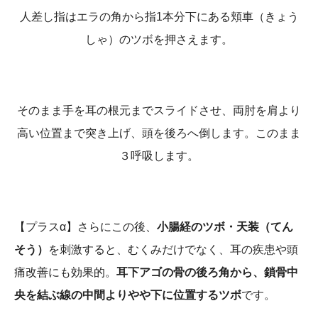
人差し指はエラの角から指1本分下にある頬車（きょう
しゃ）のツボを押さえます。
そのまま手を耳の根元までスライドさせ、両肘を肩より
高い位置まで突き上げ、頭を後ろへ倒します。このまま
３呼吸します。
【プラスα】さらにこの後、
小腸経のツボ・天装（てん
そう）
を刺激すると、むくみだけでなく、耳の疾患や頭
痛改善にも効果的。
耳下アゴの骨の後ろ角から、鎖骨中
央を結ぶ線の中間よりやや下に位置するツボ
です。