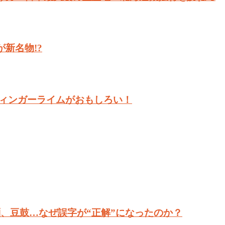
新名物!?
フィンガーライムがおもしろい！
、豆鼓…なぜ誤字が“正解”になったのか？