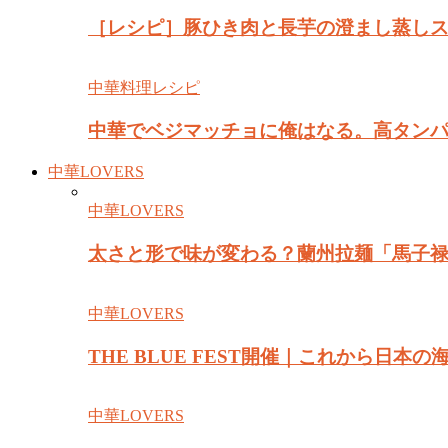
［レシピ］豚ひき肉と長芋の澄まし蒸し
中華料理レシピ
中華でベジマッチョに俺はなる。高タン
中華LOVERS
中華LOVERS
太さと形で味が変わる？蘭州拉麺「馬子
中華LOVERS
THE BLUE FEST開催｜これから日
中華LOVERS