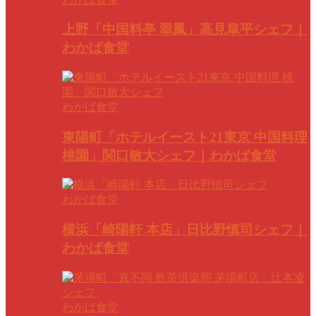
上野「中国料亭 翠鳳」高見皐平シェフ｜
わかば食堂
わかば食堂
東陽町「ホテルイースト21東京 中国料理
桃園」関口敏大シェフ｜わかば食堂
わかば食堂
横浜「崎陽軒 本店」日比野慎司シェフ｜
わかば食堂
わかば食堂