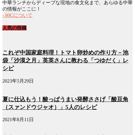
中華ランチからディープな現地の食文化まで、あらゆる中華
イ
の情報がここに！
ブ
- 80Cについて
人気の投稿
これぞ中国家庭料理！トマト卵炒めの作り方－池
袋「沙漠之月」英英さんに教わる「つゆだく」レ
シピ
2023年5月29日
夏に仕込もう！酸っぱうまい発酵ささげ「酸豆角
（スァンドウジャオ）」5人のレシピ
2021年8月11日