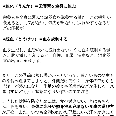
●運化（うんか）＝栄養素を全身に運ぶ
栄養素を全身に運んで諸器官を滋養する働き。この機能が
衰えると、元気がない、気力が出ない、疲れやすくなるな
どの症状が。
●統血（とうけつ）＝血を統制する
血を生成し、血管の外に洩れ出ないように血を統制する働
き。脾が激しく衰えると、血便、血尿、潰瘍など、消化器
官の出血に至ります。
また、この季節は蒸し暑いからといって、冷たいものや生も
のを食べ過ぎてしまうと、外側だけでなく、身体の中からも
「湿」が盛んになり、手足の冷えや倦怠感などが生じる
「水
毒（すいどく）」
状態になりやすいので要注意。
こうした状態を防ぐためには、食べ過ぎないことはもちろ
ん、脾を養い、
身体に水分や熱を溜め込まない食事の選び方
が肝心。また、いつも空調の効いた部屋にいて汗をかきにく