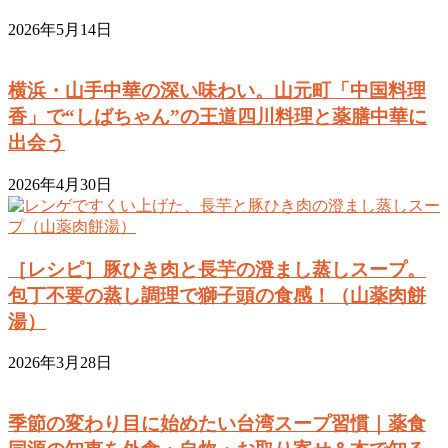
2026年5月14日
横浜・山手中華の深い味わい。山元町「中国料理
香」で“しばちゃん”の王道四川料理と薬膳中華に
出会う
2026年4月30日
［レシピ］豚ひき肉と長芋の澄まし蒸しスープ。
包丁不要の蒸し調理で獅子頭の食感！（山薬肉餅
湯）
2026年3月28日
季節の変わり目に始めたい台湾スープ習慣｜薬食