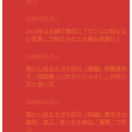
か？
中華料理を学ぶ
2026年は火鍋で腸活!?『マツコの知らな
い世界』で紹介された火鍋を深掘り！
中華料理を学ぶ
畑から始まるガチ四川［後編］発酵唐辛
子「泡辣椒（パオラージャオ）」の作り
方と使い方
中華料理を学ぶ
畑から始まるガチ四川［前編］唐辛子の
栽培・加工・使い方を狭山「蓮華」で学
ぶ