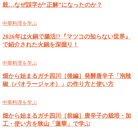
鼓…なぜ誤字が“正解”になったのか？
中華料理を学ぶ
2026年は火鍋で腸活!?『マツコの知らない世界』
で紹介された火鍋を深掘り！
中華料理を学ぶ
畑から始まるガチ四川［後編］発酵唐辛子「泡辣
椒（パオラージャオ）」の作り方と使い方
中華料理を学ぶ
畑から始まるガチ四川［前編］唐辛子の栽培・加
工・使い方を狭山「蓮華」で学ぶ