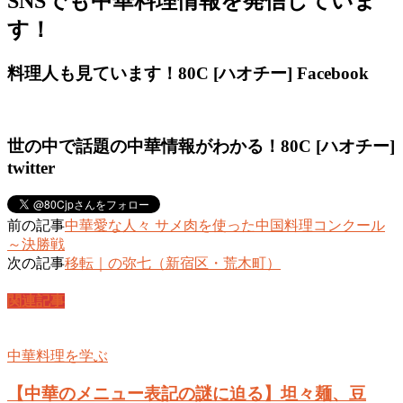
SNSでも中華料理情報を発信していま
す！
料理人も見ています！80C [ハオチー] Facebook
世の中で話題の中華情報がわかる！80C [ハオチー]
twitter
前の記事
中華愛な人々 サメ肉を使った中国料理コンクール
～決勝戦
次の記事
移転｜の弥七（新宿区・荒木町）
関連記事
中華料理を学ぶ
【中華のメニュー表記の謎に迫る】坦々麺、豆