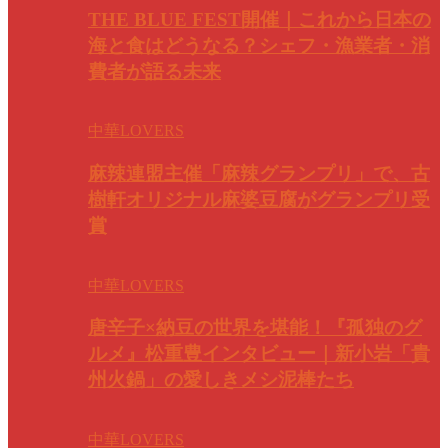
THE BLUE FEST開催｜これから日本の
海と食はどうなる？シェフ・漁業者・消
費者が語る未来
中華LOVERS
麻辣連盟主催「麻辣グランプリ」で、古
樹軒オリジナル麻婆豆腐がグランプリ受
賞
中華LOVERS
唐辛子×納豆の世界を堪能！『孤独のグ
ルメ』松重豊インタビュー｜新小岩「貴
州火鍋」の愛しきメシ泥棒たち
中華LOVERS