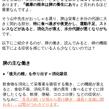
あります。
『健康の根本は脾の養生にあり』
と言われるほど
重要なんですよ」
そう山中先生がおっしゃる通り、脾は栄養と水分の代謝に大
きく関わる部分。
特に食べ過ぎや夜更かし、運動不足、スト
レスなどがあると、消化力が衰え、水分代謝が悪くなりがち
です。
以下にご紹介するのが、脾の働き。読んでみると、碑の機能
低下による症状を感じている人も少なくないのでは？
脾の主な働き
●「後天の精」を作り出す＝消化吸収
飲食物を消化して栄養素を吸収する働き。この機能が衰え
ると、食欲不振、消化不良、便の異常（食べるとすぐに排
便したくなる、軟便、便秘、コロコロ便）などの症状が。
ちなみに
「先天の精（父母から受け継ぎ、成長と生殖に関
わる）」は腎がつかさどります
。