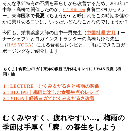
そんな季節特有の不調を暮らしから改善するため、2013年に
中華・高橋で開催したのが、
C’s Kitchen
食養生×ヨガセミナ
ー。東洋医学で
長夏（ちょうか）
と呼ばれるこの時期を健や
かに乗り切るコツは、いったいどんなことなのでしょうか？
今回も、栄養薬膳大師の山中一男先生（
中国料理 古月
オー
ナーシェフ）とヨガインストラクターの髙橋ちひろ先生
（
HAS YOGA
）による食養生レシピと、手軽にできるヨガ
ポージングをご紹介します。
もくじ｜食養生×ヨガ｜東洋の叡智で身体をキレイに！Vol.5 長夏（梅
雨）編
1：LECTURE｜むくみ＆だるさと梅雨の関係
2：RECIPE｜梅雨に楽しむ食養生点心レシピ
3：YOGA｜経絡ヨガでむくみ＆だるさ改善
むくみやすく、疲れやすい…。梅雨の
季節は手厚く「脾」の養生をしよう