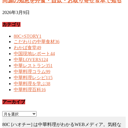
同源の知恵を外食・自炊・お取り寄せ＆本で知る
2026年3月9日
カテゴリ
80C×STORY
1
こだわりの中華食材
36
わかば食堂
49
中国現地レポート
44
中華LOVERS
124
中華レストラン
351
中華料理コラム
99
中華料理レシピ
115
中華料理を学ぶ
38
中華料理百科
16
アーカイブ
ア
ー
80C [ハオチー] は中華料理がわかるWEBメディア。気軽な
カ