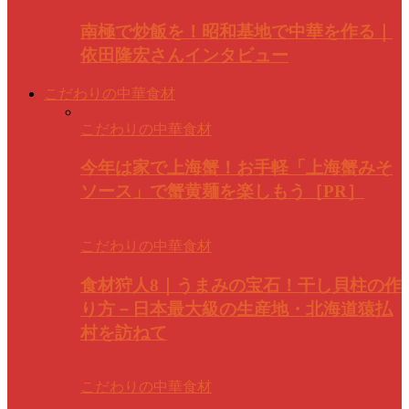
南極で炒飯を！昭和基地で中華を作る｜
依田隆宏さんインタビュー
こだわりの中華食材
こだわりの中華食材
今年は家で上海蟹！お手軽「上海蟹みそ
ソース」で蟹黄麺を楽しもう［PR］
こだわりの中華食材
食材狩人8｜うまみの宝石！干し貝柱の作
り方－日本最大級の生産地・北海道猿払
村を訪ねて
こだわりの中華食材