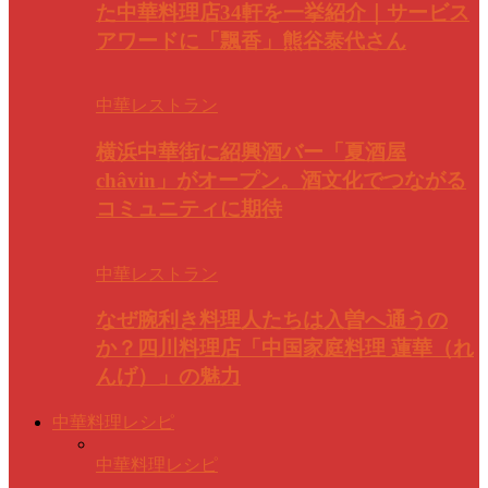
た中華料理店34軒を一挙紹介｜サービス
アワードに「飄香」熊谷泰代さん
中華レストラン
横浜中華街に紹興酒バー「夏酒屋
châvin」がオープン。酒文化でつながる
コミュニティに期待
中華レストラン
なぜ腕利き料理人たちは入曽へ通うの
か？四川料理店「中国家庭料理 蓮華（れ
んげ）」の魅力
中華料理レシピ
中華料理レシピ