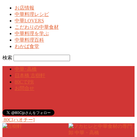
お店情報
中華料理レシピ
中華LOVERS
こだわりの中華食材
中華料理を学ぶ
中華料理百科
わかば食堂
検索
中華･高橋
日本橋 古樹軒
80CでPR
お問合せ
80C[ハオチー]