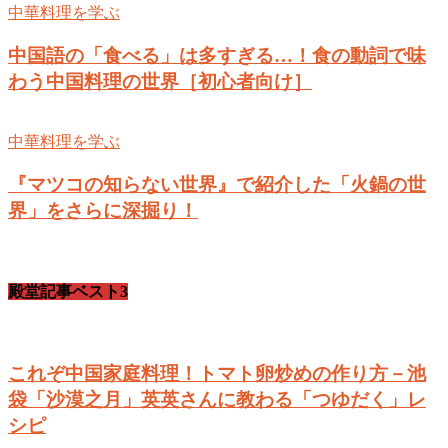
中華料理を学ぶ
中国語の「食べる」は多すぎる…！食の動詞で味
わう中国料理の世界［初心者向け］
中華料理を学ぶ
『マツコの知らない世界』で紹介した「火鍋の世
界」をさらに深掘り！
殿堂記事ベスト3
これぞ中国家庭料理！トマト卵炒めの作り方－池
袋「沙漠之月」英英さんに教わる「つゆだく」レ
シピ