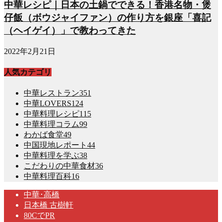
中華レシピ｜日本の土鍋でできる！香港名物・煲
仔飯（ボウジャイファン）の作り方を銀座「喜記
（ヘイゲイ）」で教わってきた
2022年2月21日
人気カテゴリ
中華レストラン
351
中華LOVERS
124
中華料理レシピ
115
中華料理コラム
99
わかば食堂
49
中国現地レポート
44
中華料理を学ぶ
38
こだわりの中華食材
36
中華料理百科
16
中華･高橋
日本橋 古樹軒
80CでPR