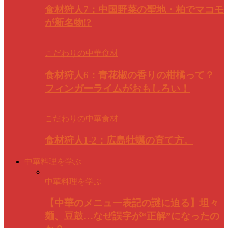
食材狩人7：中国野菜の聖地・柏でマコモ
が新名物!?
こだわりの中華食材
食材狩人6：青花椒の香りの柑橘って？
フィンガーライムがおもしろい！
こだわりの中華食材
食材狩人1-2：広島牡蠣の育て方。
中華料理を学ぶ
中華料理を学ぶ
【中華のメニュー表記の謎に迫る】坦々
麺、豆鼓…なぜ誤字が“正解”になったの