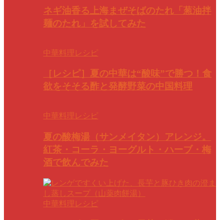
ネギ油香る上海まぜそばのたれ「葱油拌
麺のたれ」を試してみた
中華料理レシピ
［レシピ］夏の中華は“酸味”で勝つ！食
欲をそそる酢と発酵野菜の中国料理
中華料理レシピ
夏の酸梅湯（サンメイタン）アレンジ。
紅茶・コーラ・ヨーグルト・ハーブ・梅
酒で飲んでみた
中華料理レシピ