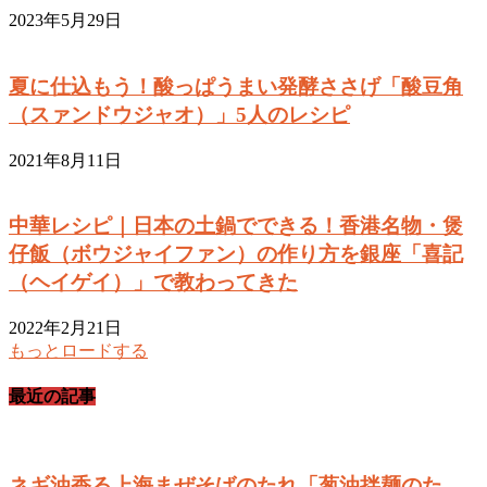
2023年5月29日
夏に仕込もう！酸っぱうまい発酵ささげ「酸豆角
（スァンドウジャオ）」5人のレシピ
2021年8月11日
中華レシピ｜日本の土鍋でできる！香港名物・煲
仔飯（ボウジャイファン）の作り方を銀座「喜記
（ヘイゲイ）」で教わってきた
2022年2月21日
もっとロードする
最近の記事
ネギ油香る上海まぜそばのたれ「葱油拌麺のた