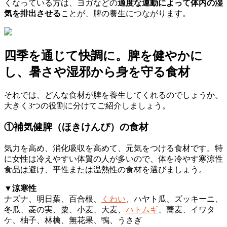
くなっている方は、ヨガなどの
適度な運動によって体内の湿
気を排出させる
ことが、脾の養生につながります。
四季を通じて快調に。脾を健やかに
し、暑さや湿邪から身を守る食材
それでは、どんな食材が脾を養生してくれるのでしょうか。
大きく3つの役割に分けてご紹介しましょう。
①補気健脾（ほきけんぴ）の食材
気力を高め、消化吸収を高めて、元気をつける食材です。特
に女性は冷えやすい体質の人が多いので、体を冷やす寒涼性
食品は避け、平性または温熱性の食材を選びましょう。
▼涼寒性
ナズナ、明日葉、百合根、
くわい
、ハヤト瓜、ズッキーニ、
冬瓜、菱の実、粟、小麦、大麦、
ハトムギ
、蕎麦、イワタ
ケ、柚子、林檎、無花果、鴨、うさぎ