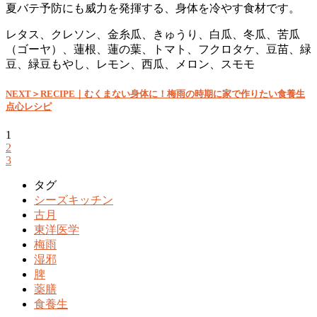
夏バテ予防にも威力を発揮する、身体を冷やす食材です。
レタス、クレソン、金糸瓜、きゅうり、白瓜、冬瓜、苦瓜
（ゴーヤ）、蓮根、蓮の葉、トマト、フクロタケ、豆苗、緑
豆、緑豆もやし、レモン、西瓜、メロン、スモモ
NEXT＞RECIPE｜むくまない身体に！梅雨の時期に家で作りたい食養生
点心レシピ
1
2
3
タグ
シーズキッチン
古月
東洋医学
梅雨
湿邪
脾
薬膳
食養生