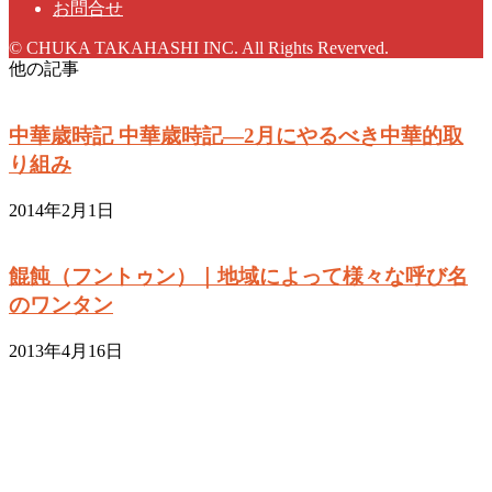
お問合せ
© CHUKA TAKAHASHI INC. All Rights Reverved.
他の記事
中華歳時記 中華歳時記―2月にやるべき中華的取
り組み
2014年2月1日
餛飩（フントゥン）｜地域によって様々な呼び名
のワンタン
2013年4月16日