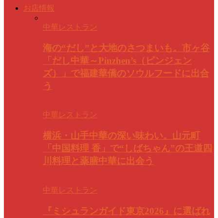
お店情報
中華レストラン
海の“だし”と大地のさつまいも。市ヶ谷
「だし中華～Pinzhen’s（ピンジェン
ズ）」で福建華僑のソウルフードに出合
う
中華レストラン
横浜・山手中華の深い味わい。山元町
「中国料理 香」で“しばちゃん”の王道四
川料理と薬膳中華に出会う
中華レストラン
『ミシュランガイド東京2026』に選ばれ