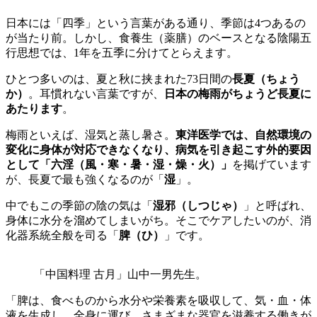
日本には「四季」という言葉がある通り、季節は4つあるの
が当たり前。しかし、食養生（薬膳）のベースとなる陰陽五
行思想では、1年を五季に分けてとらえます。
ひとつ多いのは、夏と秋に挟まれた73日間の
長夏（ちょう
か）
。耳慣れない言葉ですが、
日本の梅雨がちょうど長夏に
あたります
。
梅雨といえば、湿気と蒸し暑さ。
東洋医学では、自然環境の
変化に身体が対応できなくなり、病気を引き起こす外的要因
として「六淫（風・寒・暑・湿・燥・火）」
を掲げています
が、長夏で最も強くなるのが「
湿
」。
中でもこの季節の陰の気は「
湿邪（しつじゃ）
」と呼ばれ、
身体に水分を溜めてしまいがち。そこでケアしたいのが、消
化器系統全般を司る「
脾（ひ）
」です。
「中国料理 古月」山中一男先生。
「脾は、食べものから水分や栄養素を吸収して、気・血・体
液を生成し、全身に運び、さまざまな器官を滋養する働きが