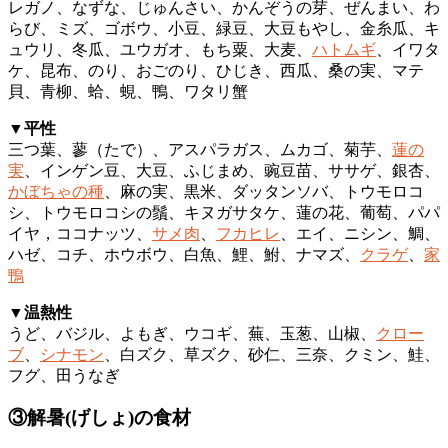
レガノ、なずな、じゅんさい、かんぞうの芽、ぜんまい、わ
らび、ミズ、ゴボウ、小豆、緑豆、大豆もやし、金糸瓜、キ
ュウリ、冬瓜、ユウガオ、もち粟、大麦、
ハトムギ
、イワタ
ケ、昆布、のり、おごのり、ひじき、西瓜、桑の実、マテ
貝、青柳、蛤、蜆、鴨、ワタリ蟹
▼平性
三つ葉、蓼（たで）、アスパラガス、ムカゴ、菊芋、
蓮の
実
、インゲン豆、大豆、ふじまめ、豌豆苗、ササゲ、銀杏、
かぼちゃの種
、麻の実、黒米、ダッタンソバ、トウモロコ
シ、トウモロコシの鬚、キヌガサタケ、蓮の花、葡萄、パパ
イヤ，ココナッツ、
サメ肉
、
フカヒレ
、エイ、ニシン、鯛、
ハゼ、コチ、ホウボウ、白魚、鯉、鮒、ナマズ、
クラゲ
、
家
鴨
▼温熱性
うど、バジル、よもぎ、ウコギ、蕪、玉葱、山椒、
クロー
ブ
、
シナモン
、白ズク、草ズク、砂仁、三奈、クミン、鮭、
フグ、田うなぎ
③解暑(げしょ)の食材