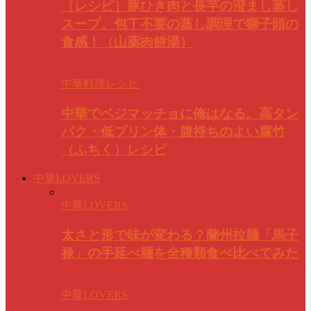
［レシピ］豚ひき肉と長芋の澄まし蒸し
スープ。包丁不要の蒸し調理で獅子頭の
食感！（山薬肉餅湯）
中華料理レシピ
中華でベジマッチョに俺はなる。高タン
パク・低プリン体・腹持ちのよい腐竹
（ふちく）レシピ
中華LOVERS
中華LOVERS
太さと形で味が変わる？蘭州拉麺「馬子
禄」の手延べ麺を全種類食べ比べてみた
中華LOVERS