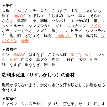
▼平性
大根、にんじん、チョロギ、さつま芋、山芋、じゃがいも、
里芋、
蓮の実
、かぼちゃ、ふじまめ、大豆、黒豆、そら豆、
ささげ、落花生、栗、胡麻、ハシバミ、すいかの種、米、マ
ッシュルーム、ヤマブシタケ、グミ、ココナッツ、
サメ肉
、
ボラ、マナガツオ、スズキ、鯛、ニベ、ヒラメ、ウマヅラハ
ギ、鯉、鮒、どじょう、豚肉、
中国ハム
、牛肉、烏骨鶏、
ツ
バメの巣
、
蜂蜜
▼温熱性
シソ、
松の実
、はまなす、さくらんぼ、
棗（なつめ）
、レイ
シ、
竜眼
、白ズク、草ズク、肉ズク、砂仁、木香、ヒラ、
鮭、なまず、田うなぎ、雉、鹿
②利水化湿（りすいかしつ）の食材
湿邪が滞らないよう、余分な水分を汗や尿として排泄させる
食材です。
▼涼寒性
キャベツ、ツルムラサキ、チコリ、空心菜、セロリ、芹、オ