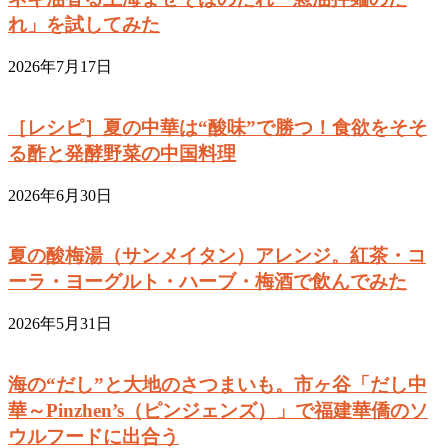
れ」を試してみた
2026年7月17日
［レシピ］夏の中華は“酸味”で勝つ！食欲をそそ
る酢と発酵野菜の中国料理
2026年6月30日
夏の酸梅湯（サンメイタン）アレンジ。紅茶・コ
ーラ・ヨーグルト・ハーブ・梅酒で飲んでみた
2026年5月31日
海の“だし”と大地のさつまいも。市ヶ谷「だし中
華～Pinzhen’s（ピンジェンズ）」で福建華僑のソ
ウルフードに出合う