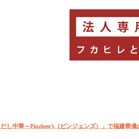
し中華～Pinzhen’s（ピンジェンズ）」で福建華