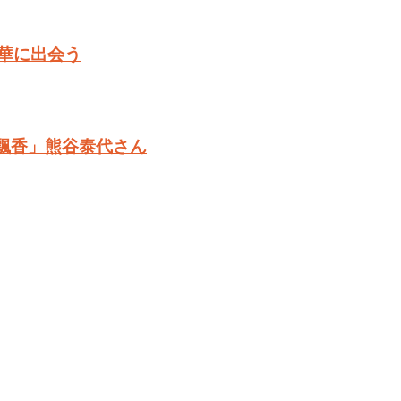
華に出会う
「飄香」熊谷泰代さん