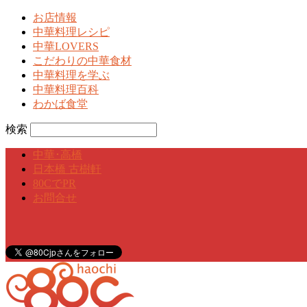
お店情報
中華料理レシピ
中華LOVERS
こだわりの中華食材
中華料理を学ぶ
中華料理百科
わかば食堂
検索
中華･高橋
日本橋 古樹軒
80CでPR
お問合せ