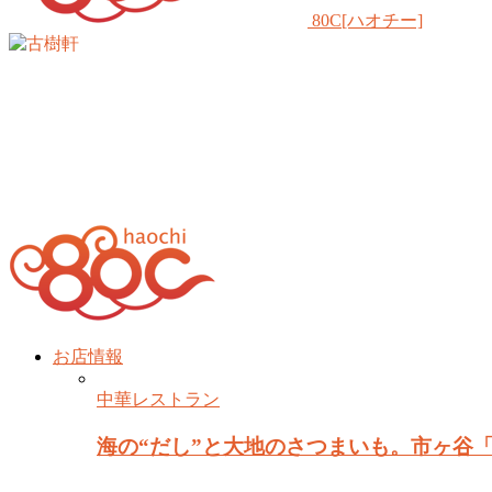
80C[ハオチー]
お店情報
中華レストラン
海の“だし”と大地のさつまいも。市ヶ谷「だ