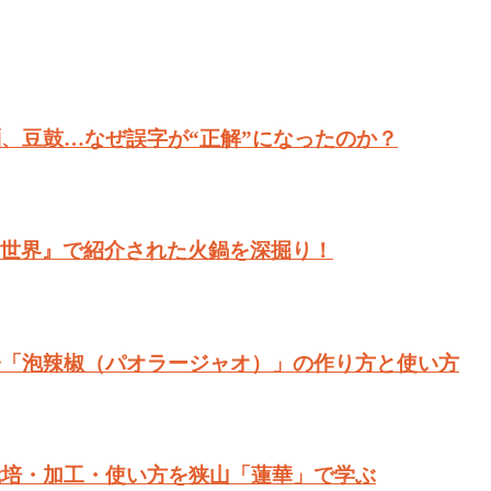
、豆鼓…なぜ誤字が“正解”になったのか？
ない世界』で紹介された火鍋を深掘り！
子「泡辣椒（パオラージャオ）」の作り方と使い方
栽培・加工・使い方を狭山「蓮華」で学ぶ