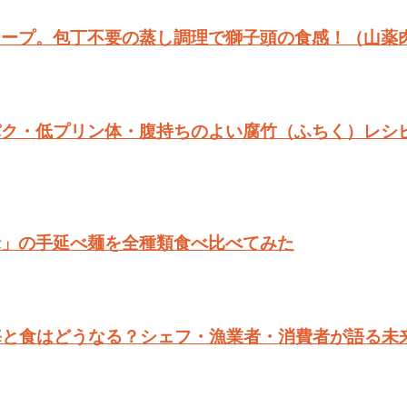
スープ。包丁不要の蒸し調理で獅子頭の食感！（山薬
パク・低プリン体・腹持ちのよい腐竹（ふちく）レシ
禄」の手延べ麺を全種類食べ比べてみた
本の海と食はどうなる？シェフ・漁業者・消費者が語る未