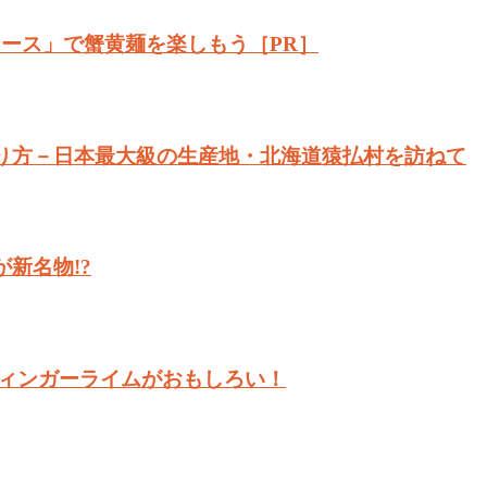
ース」で蟹黄麺を楽しもう［PR］
り方－日本最大級の生産地・北海道猿払村を訪ねて
新名物!?
フィンガーライムがおもしろい！