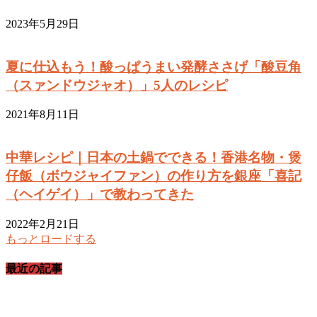
2023年5月29日
夏に仕込もう！酸っぱうまい発酵ささげ「酸豆角
（スァンドウジャオ）」5人のレシピ
2021年8月11日
中華レシピ｜日本の土鍋でできる！香港名物・煲
仔飯（ボウジャイファン）の作り方を銀座「喜記
（ヘイゲイ）」で教わってきた
2022年2月21日
もっとロードする
最近の記事