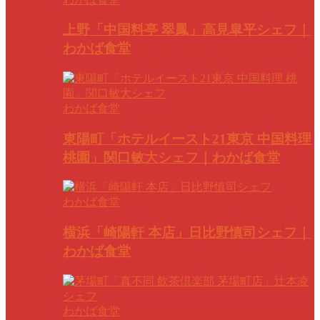
上野「中国料亭 翠鳳」高見皐平シェフ｜
わかば食堂
わかば食堂
東陽町「ホテルイースト21東京 中国料理
桃園」関口敏大シェフ｜わかば食堂
わかば食堂
横浜「崎陽軒 本店」日比野慎司シェフ｜
わかば食堂
わかば食堂