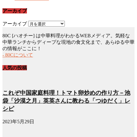
アーカイブ
アーカイブ
80C [ハオチー] は中華料理がわかるWEBメディア。気軽な
中華ランチからディープな現地の食文化まで、あらゆる中華
の情報がここに！
- 80Cについて
人気の投稿
これぞ中国家庭料理！トマト卵炒めの作り方－池
袋「沙漠之月」英英さんに教わる「つゆだく」レ
シピ
2023年5月29日