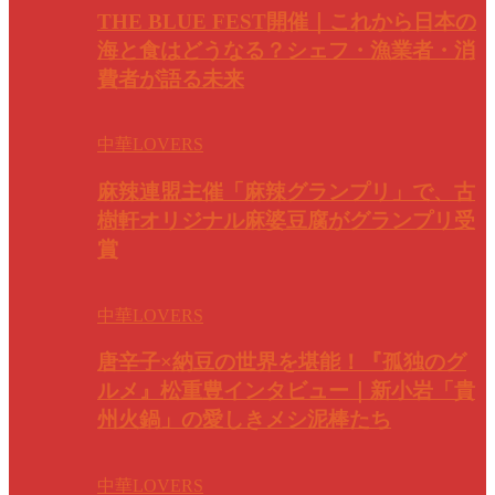
THE BLUE FEST開催｜これから日本の
海と食はどうなる？シェフ・漁業者・消
費者が語る未来
中華LOVERS
麻辣連盟主催「麻辣グランプリ」で、古
樹軒オリジナル麻婆豆腐がグランプリ受
賞
中華LOVERS
唐辛子×納豆の世界を堪能！『孤独のグ
ルメ』松重豊インタビュー｜新小岩「貴
州火鍋」の愛しきメシ泥棒たち
中華LOVERS