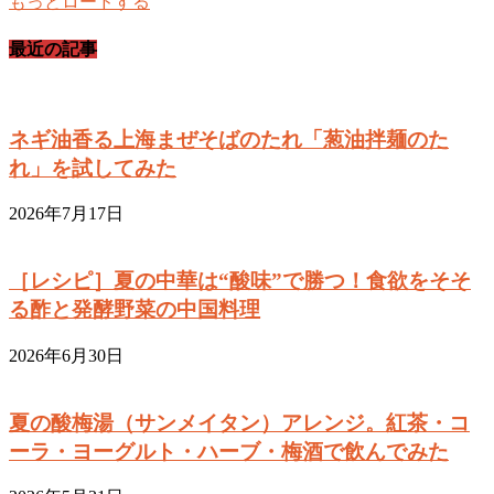
もっとロードする
最近の記事
ネギ油香る上海まぜそばのたれ「葱油拌麺のた
れ」を試してみた
2026年7月17日
［レシピ］夏の中華は“酸味”で勝つ！食欲をそそ
る酢と発酵野菜の中国料理
2026年6月30日
夏の酸梅湯（サンメイタン）アレンジ。紅茶・コ
ーラ・ヨーグルト・ハーブ・梅酒で飲んでみた