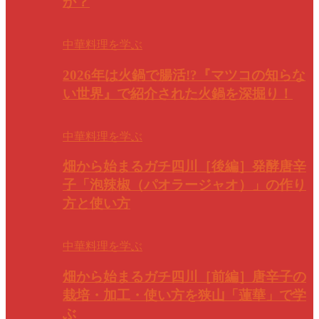
か？
中華料理を学ぶ
2026年は火鍋で腸活!?『マツコの知らな
い世界』で紹介された火鍋を深掘り！
中華料理を学ぶ
畑から始まるガチ四川［後編］発酵唐辛
子「泡辣椒（パオラージャオ）」の作り
方と使い方
中華料理を学ぶ
畑から始まるガチ四川［前編］唐辛子の
栽培・加工・使い方を狭山「蓮華」で学
ぶ