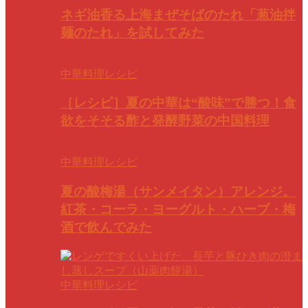
ネギ油香る上海まぜそばのたれ「葱油拌
麺のたれ」を試してみた
中華料理レシピ
［レシピ］夏の中華は“酸味”で勝つ！食
欲をそそる酢と発酵野菜の中国料理
中華料理レシピ
夏の酸梅湯（サンメイタン）アレンジ。
紅茶・コーラ・ヨーグルト・ハーブ・梅
酒で飲んでみた
中華料理レシピ