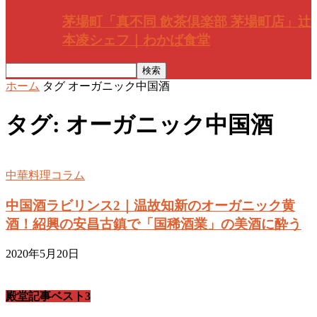
茅場町「真不同 飲茶倶楽部 茅場町店」辻
本凌シェフ｜わかば食堂
ホーム
タグ
オーガニック中国酒
タグ: オーガニック中国酒
中華料理コラム
中国酒ラビリンス2｜温故知新のオーガニック黄
酒！紹興の安昌古鎮で「国稀酒業」の美酒に酔う
2020年5月20日
殿堂記事ベスト3