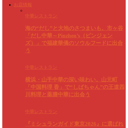
お店情報
中華レストラン
海の“だし”と大地のさつまいも。市ヶ谷
「だし中華～Pinzhen’s（ピンジェン
ズ）」で福建華僑のソウルフードに出合
う
中華レストラン
横浜・山手中華の深い味わい。山元町
「中国料理 香」で“しばちゃん”の王道四
川料理と薬膳中華に出会う
中華レストラン
『ミシュランガイド東京2026』に選ばれ