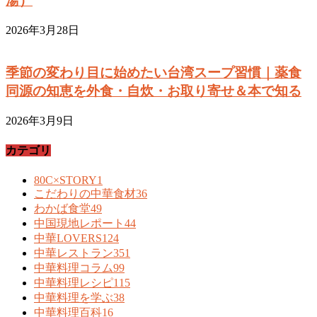
湯）
2026年3月28日
季節の変わり目に始めたい台湾スープ習慣｜薬食
同源の知恵を外食・自炊・お取り寄せ＆本で知る
2026年3月9日
カテゴリ
80C×STORY
1
こだわりの中華食材
36
わかば食堂
49
中国現地レポート
44
中華LOVERS
124
中華レストラン
351
中華料理コラム
99
中華料理レシピ
115
中華料理を学ぶ
38
中華料理百科
16