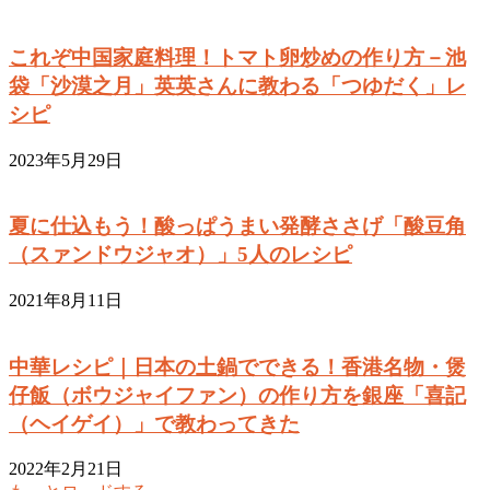
これぞ中国家庭料理！トマト卵炒めの作り方－池
袋「沙漠之月」英英さんに教わる「つゆだく」レ
シピ
2023年5月29日
夏に仕込もう！酸っぱうまい発酵ささげ「酸豆角
（スァンドウジャオ）」5人のレシピ
2021年8月11日
中華レシピ｜日本の土鍋でできる！香港名物・煲
仔飯（ボウジャイファン）の作り方を銀座「喜記
（ヘイゲイ）」で教わってきた
2022年2月21日