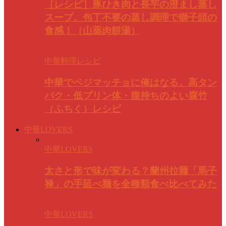
［レシピ］豚ひき肉と長芋の澄まし蒸し
スープ。包丁不要の蒸し調理で獅子頭の
食感！（山薬肉餅湯）
中華料理レシピ
中華でベジマッチョに俺はなる。高タン
パク・低プリン体・腹持ちのよい腐竹
（ふちく）レシピ
中華LOVERS
中華LOVERS
太さと形で味が変わる？蘭州拉麺「馬子
禄」の手延べ麺を全種類食べ比べてみた
中華LOVERS