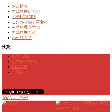
お店情報
中華料理レシピ
中華LOVERS
こだわりの中華食材
中華料理を学ぶ
中華料理百科
わかば食堂
検索
中華･高橋
日本橋 古樹軒
80CでPR
お問合せ
80C[ハオチー]