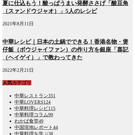
夏に仕込もう！酸っぱうまい発酵ささげ「酸豆角
（スァンドウジャオ）」5人のレシピ
2021年8月11日
中華レシピ｜日本の土鍋でできる！香港名物・煲
仔飯（ボウジャイファン）の作り方を銀座「喜記
（ヘイゲイ）」で教わってきた
2022年2月21日
人気カテゴリ
中華レストラン
351
中華LOVERS
124
中華料理レシピ
115
中華料理コラム
99
わかば食堂
49
中国現地レポート
44
中華料理を学ぶ
38