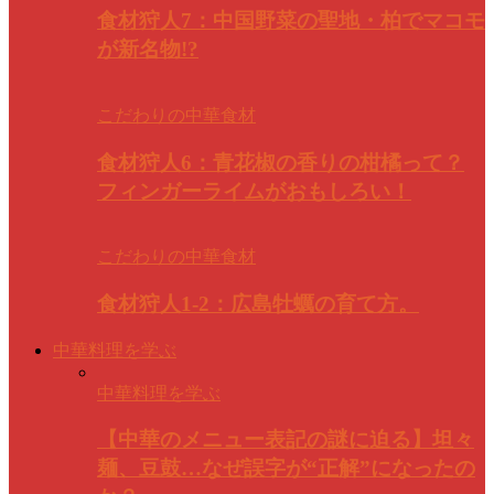
食材狩人7：中国野菜の聖地・柏でマコモ
が新名物!?
こだわりの中華食材
食材狩人6：青花椒の香りの柑橘って？
フィンガーライムがおもしろい！
こだわりの中華食材
食材狩人1-2：広島牡蠣の育て方。
中華料理を学ぶ
中華料理を学ぶ
【中華のメニュー表記の謎に迫る】坦々
麺、豆鼓…なぜ誤字が“正解”になったの