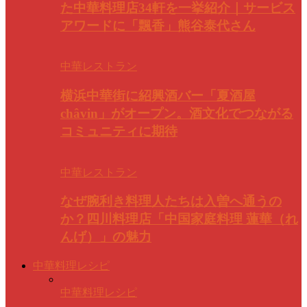
た中華料理店34軒を一挙紹介｜サービス
アワードに「飄香」熊谷泰代さん
中華レストラン
横浜中華街に紹興酒バー「夏酒屋
châvin」がオープン。酒文化でつながる
コミュニティに期待
中華レストラン
なぜ腕利き料理人たちは入曽へ通うの
か？四川料理店「中国家庭料理 蓮華（れ
んげ）」の魅力
中華料理レシピ
中華料理レシピ