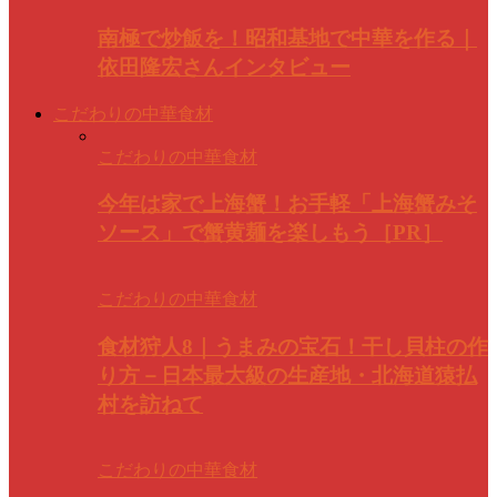
南極で炒飯を！昭和基地で中華を作る｜
依田隆宏さんインタビュー
こだわりの中華食材
こだわりの中華食材
今年は家で上海蟹！お手軽「上海蟹みそ
ソース」で蟹黄麺を楽しもう［PR］
こだわりの中華食材
食材狩人8｜うまみの宝石！干し貝柱の作
り方－日本最大級の生産地・北海道猿払
村を訪ねて
こだわりの中華食材