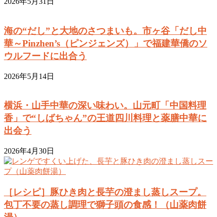
2026年5月31日
海の“だし”と大地のさつまいも。市ヶ谷「だし中
華～Pinzhen’s（ピンジェンズ）」で福建華僑のソ
ウルフードに出合う
2026年5月14日
横浜・山手中華の深い味わい。山元町「中国料理
香」で“しばちゃん”の王道四川料理と薬膳中華に
出会う
2026年4月30日
［レシピ］豚ひき肉と長芋の澄まし蒸しスープ。
包丁不要の蒸し調理で獅子頭の食感！（山薬肉餅