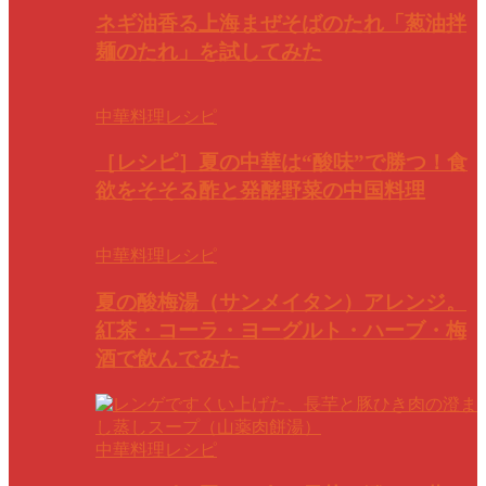
ネギ油香る上海まぜそばのたれ「葱油拌
麺のたれ」を試してみた
中華料理レシピ
［レシピ］夏の中華は“酸味”で勝つ！食
欲をそそる酢と発酵野菜の中国料理
中華料理レシピ
夏の酸梅湯（サンメイタン）アレンジ。
紅茶・コーラ・ヨーグルト・ハーブ・梅
酒で飲んでみた
中華料理レシピ