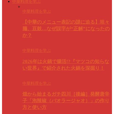
中華料理を学ぶ
中華料理を学ぶ
【中華のメニュー表記の謎に迫る】坦々
麺、豆鼓…なぜ誤字が“正解”になったの
か？
中華料理を学ぶ
2026年は火鍋で腸活!?『マツコの知らな
い世界』で紹介された火鍋を深掘り！
中華料理を学ぶ
畑から始まるガチ四川［後編］発酵唐辛
子「泡辣椒（パオラージャオ）」の作り
方と使い方