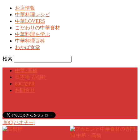
お店情報
中華料理レシピ
中華LOVERS
こだわりの中華食材
中華料理を学ぶ
中華料理百科
わかば食堂
検索
中華･高橋
日本橋 古樹軒
80CでPR
お問合せ
80C[ハオチー]