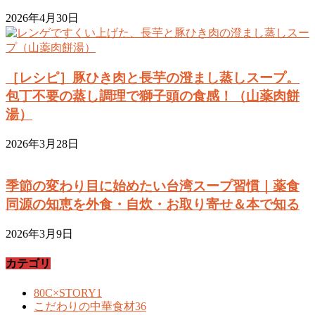
2026年4月30日
［レシピ］豚ひき肉と長芋の澄まし蒸しスープ。
包丁不要の蒸し調理で獅子頭の食感！（山薬肉餅
湯）
2026年3月28日
季節の変わり目に始めたい台湾スープ習慣｜薬食
同源の知恵を外食・自炊・お取り寄せ＆本で知る
2026年3月9日
カテゴリ
80C×STORY
1
こだわりの中華食材
36