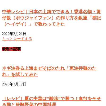
中華レシピ｜日本の土鍋でできる！香港名物・煲
仔飯（ボウジャイファン）の作り方を銀座「喜記
（ヘイゲイ）」で教わってきた
2022年2月21日
もっとロードする
最近の記事
ネギ油香る上海まぜそばのたれ「葱油拌麺のた
れ」を試してみた
2026年7月17日
［レシピ］夏の中華は“酸味”で勝つ！食欲をそそ
る酢と発酵野菜の中国料理