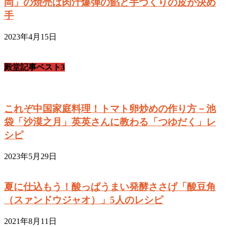
岡」の焼売は肉汁爆弾の餡と手づくりの皮が決め
手
2023年4月15日
殿堂記事ベスト3
これぞ中国家庭料理！トマト卵炒めの作り方－池
袋「沙漠之月」英英さんに教わる「つゆだく」レ
シピ
2023年5月29日
夏に仕込もう！酸っぱうまい発酵ささげ「酸豆角
（スァンドウジャオ）」5人のレシピ
2021年8月11日