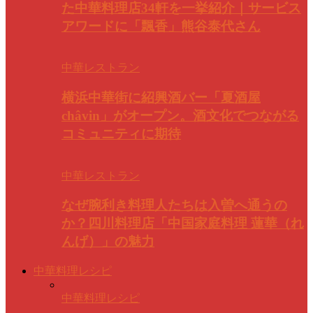
た中華料理店34軒を一挙紹介｜サービス
アワードに「飄香」熊谷泰代さん
中華レストラン
横浜中華街に紹興酒バー「夏酒屋
châvin」がオープン。酒文化でつながる
コミュニティに期待
中華レストラン
なぜ腕利き料理人たちは入曽へ通うの
か？四川料理店「中国家庭料理 蓮華（れ
んげ）」の魅力
中華料理レシピ
中華料理レシピ