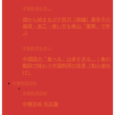
中華料理を学ぶ
畑から始まるガチ四川［前編］唐辛子の
栽培・加工・使い方を狭山「蓮華」で学
ぶ
中華料理を学ぶ
中国語の「食べる」は多すぎる…！食の
動詞で味わう中国料理の世界［初心者向
け］
中華料理百科
中華料理百科
中華百科 毛豆腐