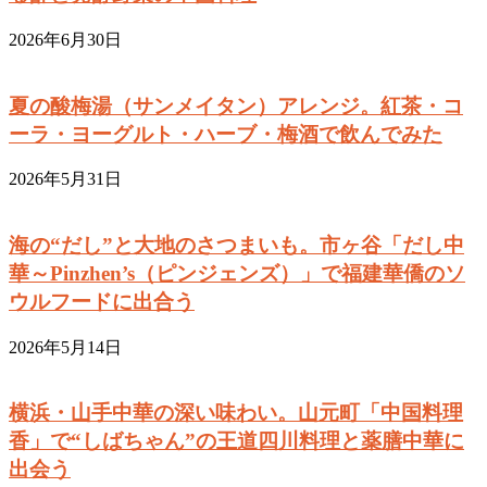
2026年6月30日
夏の酸梅湯（サンメイタン）アレンジ。紅茶・コ
ーラ・ヨーグルト・ハーブ・梅酒で飲んでみた
2026年5月31日
海の“だし”と大地のさつまいも。市ヶ谷「だし中
華～Pinzhen’s（ピンジェンズ）」で福建華僑のソ
ウルフードに出合う
2026年5月14日
横浜・山手中華の深い味わい。山元町「中国料理
香」で“しばちゃん”の王道四川料理と薬膳中華に
出会う