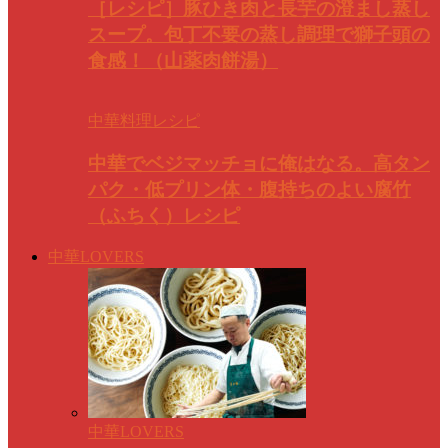
［レシピ］豚ひき肉と長芋の澄まし蒸し
スープ。包丁不要の蒸し調理で獅子頭の
食感！（山薬肉餅湯）
中華料理レシピ
中華でベジマッチョに俺はなる。高タン
パク・低プリン体・腹持ちのよい腐竹
（ふちく）レシピ
中華LOVERS
中華LOVERS