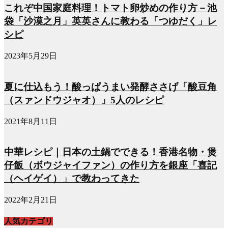
これぞ中国家庭料理！トマト卵炒めの作り方－池
袋「沙漠之月」英英さんに教わる「つゆだく」レ
シピ
2023年5月29日
夏に仕込もう！酸っぱうまい発酵ささげ「酸豆角
（スァンドウジャオ）」5人のレシピ
2021年8月11日
中華レシピ｜日本の土鍋でできる！香港名物・煲
仔飯（ボウジャイファン）の作り方を銀座「喜記
（ヘイゲイ）」で教わってきた
2022年2月21日
人気カテゴリ