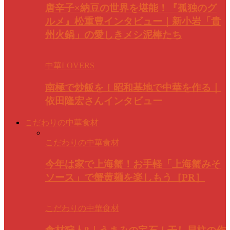
唐辛子×納豆の世界を堪能！『孤独のグ
ルメ』松重豊インタビュー｜新小岩「貴
州火鍋」の愛しきメシ泥棒たち
中華LOVERS
南極で炒飯を！昭和基地で中華を作る｜
依田隆宏さんインタビュー
こだわりの中華食材
こだわりの中華食材
今年は家で上海蟹！お手軽「上海蟹みそ
ソース」で蟹黄麺を楽しもう［PR］
こだわりの中華食材