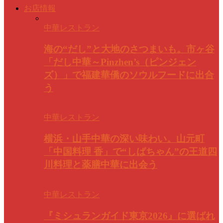
お店情報
中華レストラン
海の“だし”と大地のさつまいも。市ヶ谷
「だし中華～Pinzhen’s（ピンジェン
ズ）」で福建華僑のソウルフードに出合
う
中華レストラン
横浜・山手中華の深い味わい。山元町
「中国料理 香」で“しばちゃん”の王道四
川料理と薬膳中華に出会う
中華レストラン
『ミシュランガイド東京2026』に選ばれ