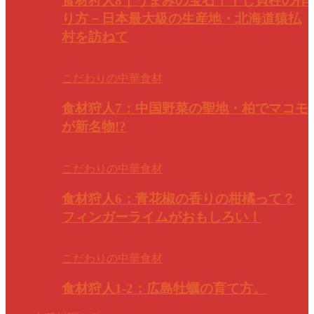
食材狩人8｜うまみの宝石！干し貝柱の作
り方－日本最大級の生産地・北海道猿払
村を訪ねて
こだわりの中華食材
食材狩人7：中国野菜の聖地・柏でマコモ
が新名物!?
こだわりの中華食材
食材狩人6：青花椒の香りの柑橘って？
フィンガーライムがおもしろい！
こだわりの中華食材
食材狩人1-2：広島牡蠣の育て方。