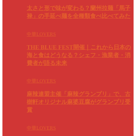
太さと形で味が変わる？蘭州拉麺「馬子
禄」の手延べ麺を全種類食べ比べてみた
中華LOVERS
THE BLUE FEST開催｜これから日本の
海と食はどうなる？シェフ・漁業者・消
費者が語る未来
中華LOVERS
麻辣連盟主催「麻辣グランプリ」で、古
樹軒オリジナル麻婆豆腐がグランプリ受
賞
中華LOVERS