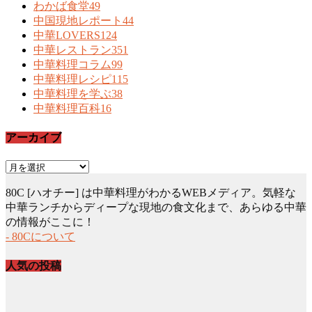
わかば食堂
49
中国現地レポート
44
中華LOVERS
124
中華レストラン
351
中華料理コラム
99
中華料理レシピ
115
中華料理を学ぶ
38
中華料理百科
16
アーカイブ
ア
ー
80C [ハオチー] は中華料理がわかるWEBメディア。気軽な
カ
中華ランチからディープな現地の食文化まで、あらゆる中華
イ
の情報がここに！
ブ
- 80Cについて
人気の投稿