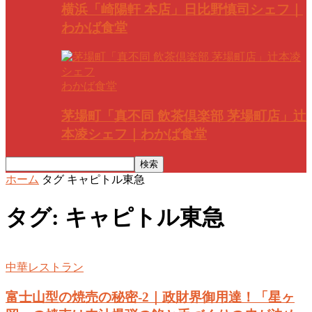
横浜「崎陽軒 本店」日比野慎司シェフ｜
わかば食堂
わかば食堂
茅場町「真不同 飲茶倶楽部 茅場町店」辻
本凌シェフ｜わかば食堂
ホーム
タグ
キャピトル東急
タグ: キャピトル東急
中華レストラン
富士山型の焼売の秘密-2｜政財界御用達！「星ヶ