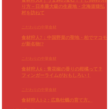
食材狩人8｜うまみの宝石！干し貝柱の作
り方－日本最大級の生産地・北海道猿払
村を訪ねて
こだわりの中華食材
食材狩人7：中国野菜の聖地・柏でマコモ
が新名物!?
こだわりの中華食材
食材狩人6：青花椒の香りの柑橘って？
フィンガーライムがおもしろい！
こだわりの中華食材
食材狩人1-2：広島牡蠣の育て方。