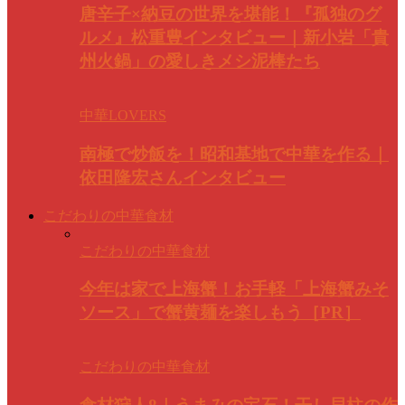
唐辛子×納豆の世界を堪能！『孤独のグ
ルメ』松重豊インタビュー｜新小岩「貴
州火鍋」の愛しきメシ泥棒たち
中華LOVERS
南極で炒飯を！昭和基地で中華を作る｜
依田隆宏さんインタビュー
こだわりの中華食材
こだわりの中華食材
今年は家で上海蟹！お手軽「上海蟹みそ
ソース」で蟹黄麺を楽しもう［PR］
こだわりの中華食材