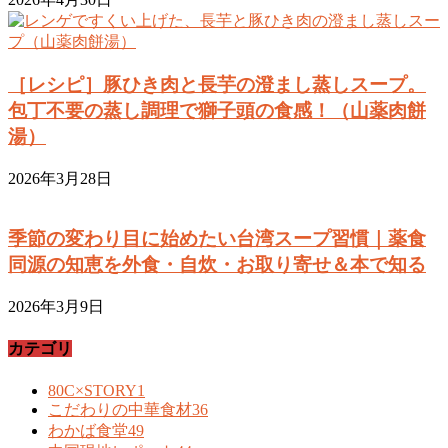
［レシピ］豚ひき肉と長芋の澄まし蒸しスープ。
包丁不要の蒸し調理で獅子頭の食感！（山薬肉餅
湯）
2026年3月28日
季節の変わり目に始めたい台湾スープ習慣｜薬食
同源の知恵を外食・自炊・お取り寄せ＆本で知る
2026年3月9日
カテゴリ
80C×STORY
1
こだわりの中華食材
36
わかば食堂
49