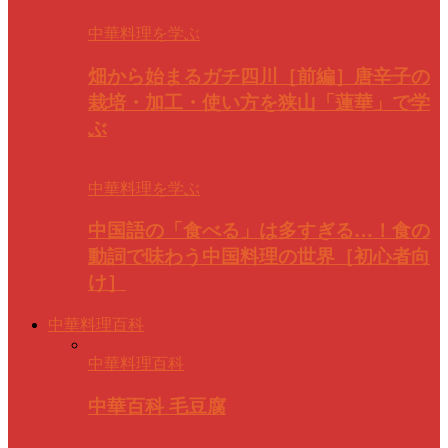
中華料理を学ぶ
畑から始まるガチ四川［前編］唐辛子の
栽培・加工・使い方を狭山「蓮華」で学
ぶ
中華料理を学ぶ
中国語の「食べる」は多すぎる…！食の
動詞で味わう中国料理の世界［初心者向
け］
中華料理百科
中華料理百科
中華百科 毛豆腐