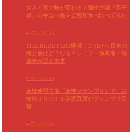
太さと形で味が変わる？蘭州拉麺「馬子
禄」の手延べ麺を全種類食べ比べてみた
中華LOVERS
THE BLUE FEST開催｜これから日本の
海と食はどうなる？シェフ・漁業者・消
費者が語る未来
中華LOVERS
麻辣連盟主催「麻辣グランプリ」で、古
樹軒オリジナル麻婆豆腐がグランプリ受
賞
中華LOVERS