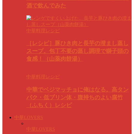
酒で飲んでみた
中華料理レシピ
［レシピ］豚ひき肉と長芋の澄まし蒸し
スープ。包丁不要の蒸し調理で獅子頭の
食感！（山薬肉餅湯）
中華料理レシピ
中華でベジマッチョに俺はなる。高タン
パク・低プリン体・腹持ちのよい腐竹
（ふちく）レシピ
中華LOVERS
中華LOVERS