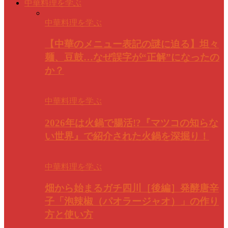
中華料理を学ぶ
中華料理を学ぶ
【中華のメニュー表記の謎に迫る】坦々
麺、豆鼓…なぜ誤字が“正解”になったの
か？
中華料理を学ぶ
2026年は火鍋で腸活!?『マツコの知らな
い世界』で紹介された火鍋を深掘り！
中華料理を学ぶ
畑から始まるガチ四川［後編］発酵唐辛
子「泡辣椒（パオラージャオ）」の作り
方と使い方