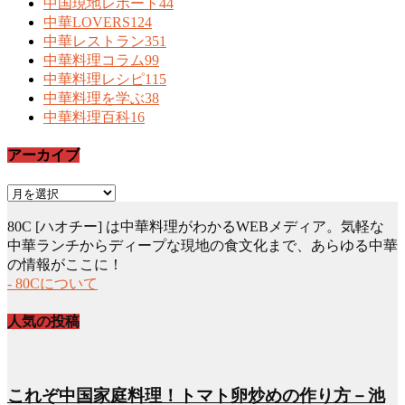
中国現地レポート
44
中華LOVERS
124
中華レストラン
351
中華料理コラム
99
中華料理レシピ
115
中華料理を学ぶ
38
中華料理百科
16
アーカイブ
ア
ー
80C [ハオチー] は中華料理がわかるWEBメディア。気軽な
カ
中華ランチからディープな現地の食文化まで、あらゆる中華
イ
の情報がここに！
ブ
- 80Cについて
人気の投稿
これぞ中国家庭料理！トマト卵炒めの作り方－池