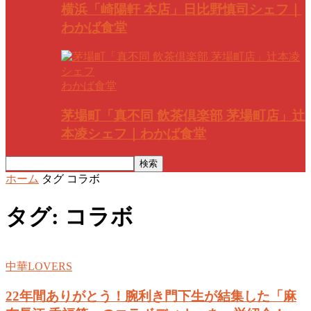
横浜「崎陽軒 本店」日比野慎司シェフ｜
わかば食堂
わかば食堂
茅場町「真不同 飲茶倶楽部 茅場町店」辻
本凌シェフ｜わかば食堂
ホーム
タグ
コラボ
タグ: コラボ
中華LOVERS
22年間ありがとう！腕利き門下生が結集した「麻