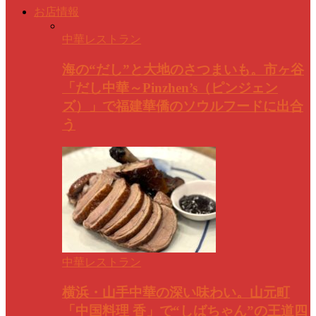
お店情報
中華レストラン
海の“だし”と大地のさつまいも。市ヶ谷
「だし中華～Pinzhen’s（ピンジェン
ズ）」で福建華僑のソウルフードに出合
う
中華レストラン
横浜・山手中華の深い味わい。山元町
「中国料理 香」で“しばちゃん”の王道四