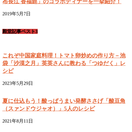
布長江 香福筵」のコラボディナーを一挙紹介！
2019年5月7日
殿堂記事ベスト3
これぞ中国家庭料理！トマト卵炒めの作り方－池
袋「沙漠之月」英英さんに教わる「つゆだく」レ
シピ
2023年5月29日
夏に仕込もう！酸っぱうまい発酵ささげ「酸豆角
（スァンドウジャオ）」5人のレシピ
2021年8月11日