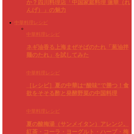
か？四川料理店「中国家庭料理 蓮華（れ
んげ）」の魅力
中華料理レシピ
中華料理レシピ
ネギ油香る上海まぜそばのたれ「葱油拌
麺のたれ」を試してみた
中華料理レシピ
［レシピ］夏の中華は“酸味”で勝つ！食
欲をそそる酢と発酵野菜の中国料理
中華料理レシピ
夏の酸梅湯（サンメイタン）アレンジ。
紅茶・コーラ・ヨーグルト・ハーブ・梅