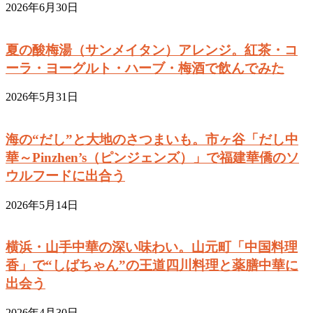
2026年6月30日
夏の酸梅湯（サンメイタン）アレンジ。紅茶・コ
ーラ・ヨーグルト・ハーブ・梅酒で飲んでみた
2026年5月31日
海の“だし”と大地のさつまいも。市ヶ谷「だし中
華～Pinzhen’s（ピンジェンズ）」で福建華僑のソ
ウルフードに出合う
2026年5月14日
横浜・山手中華の深い味わい。山元町「中国料理
香」で“しばちゃん”の王道四川料理と薬膳中華に
出会う
2026年4月30日