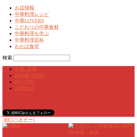
お店情報
中華料理レシピ
中華LOVERS
こだわりの中華食材
中華料理を学ぶ
中華料理百科
わかば食堂
検索
中華･高橋
日本橋 古樹軒
80CでPR
お問合せ
80C[ハオチー]