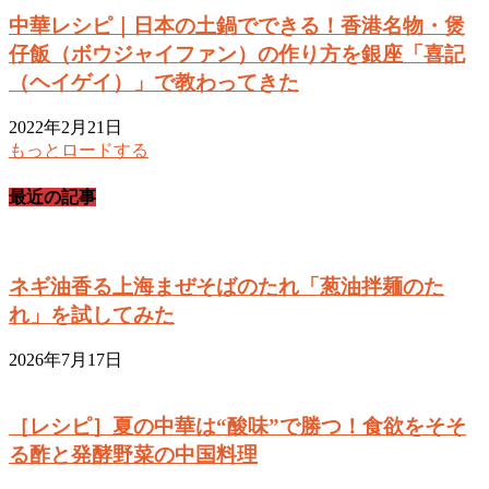
中華レシピ｜日本の土鍋でできる！香港名物・煲
仔飯（ボウジャイファン）の作り方を銀座「喜記
（ヘイゲイ）」で教わってきた
2022年2月21日
もっとロードする
最近の記事
ネギ油香る上海まぜそばのたれ「葱油拌麺のた
れ」を試してみた
2026年7月17日
［レシピ］夏の中華は“酸味”で勝つ！食欲をそそ
る酢と発酵野菜の中国料理