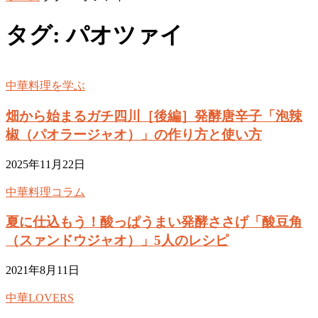
タグ: パオツァイ
中華料理を学ぶ
畑から始まるガチ四川［後編］発酵唐辛子「泡辣
椒（パオラージャオ）」の作り方と使い方
2025年11月22日
中華料理コラム
夏に仕込もう！酸っぱうまい発酵ささげ「酸豆角
（スァンドウジャオ）」5人のレシピ
2021年8月11日
中華LOVERS