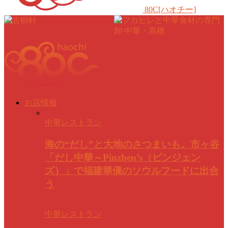
80C[ハオチー]
お店情報
中華レストラン
海の“だし”と大地のさつまいも。市ヶ谷
「だし中華～Pinzhen’s（ピンジェン
ズ）」で福建華僑のソウルフードに出合
う
中華レストラン