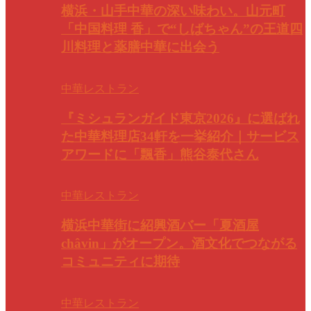
横浜・山手中華の深い味わい。山元町
「中国料理 香」で“しばちゃん”の王道四
川料理と薬膳中華に出会う
中華レストラン
『ミシュランガイド東京2026』に選ばれ
た中華料理店34軒を一挙紹介｜サービス
アワードに「飄香」熊谷泰代さん
中華レストラン
横浜中華街に紹興酒バー「夏酒屋
châvin」がオープン。酒文化でつながる
コミュニティに期待
中華レストラン