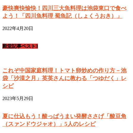
豪快爽快愉快！四川三大魚料理は池袋東口で食べ
よう！「四川魚料理 蜀魚記（しょくうおき）」
2022年4月20日
殿堂記事ベスト3
これぞ中国家庭料理！トマト卵炒めの作り方－池
袋「沙漠之月」英英さんに教わる「つゆだく」レ
シピ
2023年5月29日
夏に仕込もう！酸っぱうまい発酵ささげ「酸豆角
（スァンドウジャオ）」5人のレシピ