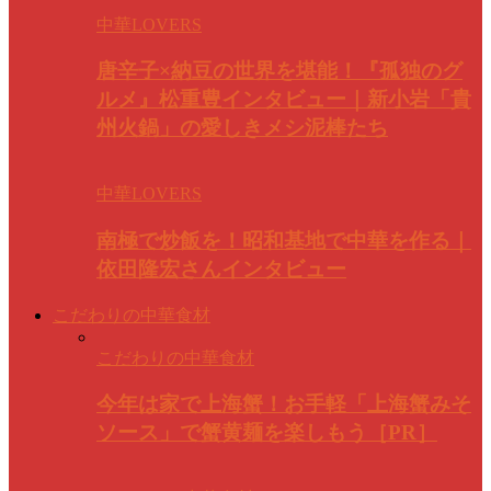
中華LOVERS
唐辛子×納豆の世界を堪能！『孤独のグ
ルメ』松重豊インタビュー｜新小岩「貴
州火鍋」の愛しきメシ泥棒たち
中華LOVERS
南極で炒飯を！昭和基地で中華を作る｜
依田隆宏さんインタビュー
こだわりの中華食材
こだわりの中華食材
今年は家で上海蟹！お手軽「上海蟹みそ
ソース」で蟹黄麺を楽しもう［PR］