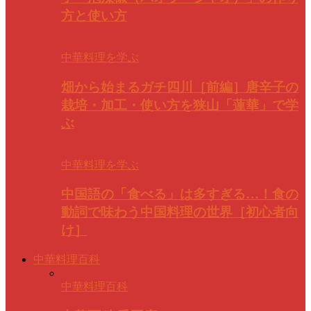
方と使い方
中華料理を学ぶ
畑から始まるガチ四川［前編］唐辛子の
栽培・加工・使い方を狭山「蓮華」で学
ぶ
中華料理を学ぶ
中国語の「食べる」は多すぎる…！食の
動詞で味わう中国料理の世界［初心者向
け］
中華料理百科
中華料理百科