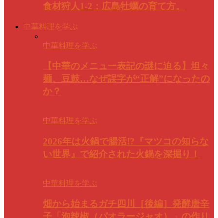
食材狩人1-2：広島牡蠣の育て方。
中華料理を学ぶ
中華料理を学ぶ
【中華のメニュー表記の謎に迫る】坦々
麺、豆鼓…なぜ誤字が“正解”になったの
か？
中華料理を学ぶ
2026年は火鍋で腸活!?『マツコの知らな
い世界』で紹介された火鍋を深掘り！
中華料理を学ぶ
畑から始まるガチ四川［後編］発酵唐辛
子「泡辣椒（パオラージャオ）」の作り