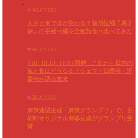
中華LOVERS
太さと形で味が変わる？蘭州拉麺「馬子
禄」の手延べ麺を全種類食べ比べてみた
中華LOVERS
THE BLUE FEST開催｜これから日本の
海と食はどうなる？シェフ・漁業者・消
費者が語る未来
中華LOVERS
麻辣連盟主催「麻辣グランプリ」で、古
樹軒オリジナル麻婆豆腐がグランプリ受
賞