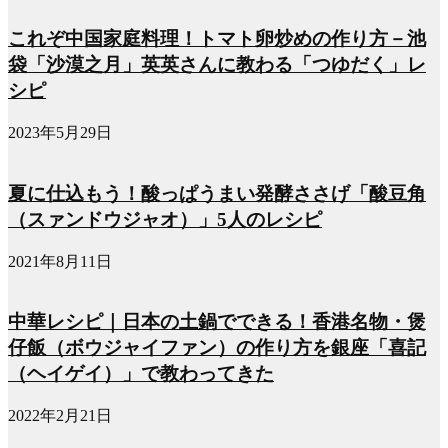
これぞ中国家庭料理！トマト卵炒めの作り方－池
袋「沙漠之月」英英さんに教わる「つゆだく」レ
シピ
2023年5月29日
夏に仕込もう！酸っぱうまい発酵ささげ「酸豆角
（スァンドウジャオ）」5人のレシピ
2021年8月11日
中華レシピ｜日本の土鍋でできる！香港名物・煲
仔飯（ボウジャイファン）の作り方を銀座「喜記
（ヘイゲイ）」で教わってきた
2022年2月21日