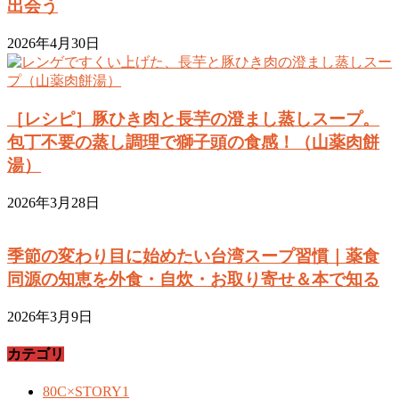
出会う
2026年4月30日
［レシピ］豚ひき肉と長芋の澄まし蒸しスープ。
包丁不要の蒸し調理で獅子頭の食感！（山薬肉餅
湯）
2026年3月28日
季節の変わり目に始めたい台湾スープ習慣｜薬食
同源の知恵を外食・自炊・お取り寄せ＆本で知る
2026年3月9日
カテゴリ
80C×STORY
1