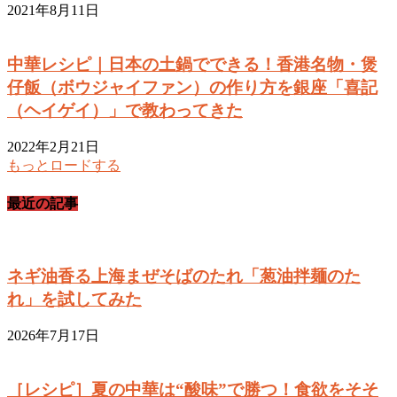
2021年8月11日
中華レシピ｜日本の土鍋でできる！香港名物・煲
仔飯（ボウジャイファン）の作り方を銀座「喜記
（ヘイゲイ）」で教わってきた
2022年2月21日
もっとロードする
最近の記事
ネギ油香る上海まぜそばのたれ「葱油拌麺のた
れ」を試してみた
2026年7月17日
［レシピ］夏の中華は“酸味”で勝つ！食欲をそそ