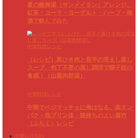
夏の酸梅湯（サンメイタン）アレンジ。
紅茶・コーラ・ヨーグルト・ハーブ・梅
酒で飲んでみた
中華料理レシピ
［レシピ］豚ひき肉と長芋の澄まし蒸し
スープ。包丁不要の蒸し調理で獅子頭の
食感！（山薬肉餅湯）
中華料理レシピ
中華でベジマッチョに俺はなる。高タン
パク・低プリン体・腹持ちのよい腐竹
（ふちく）レシピ
中華LOVERS