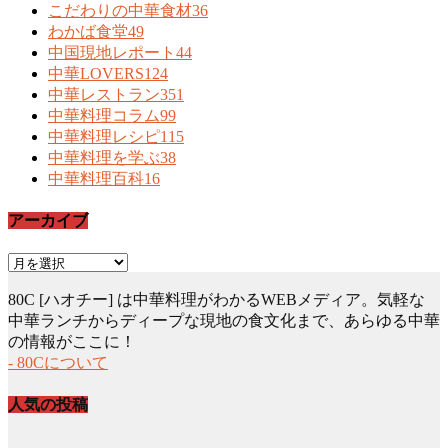
こだわりの中華食材
36
わかば食堂
49
中国現地レポート
44
中華LOVERS
124
中華レストラン
351
中華料理コラム
99
中華料理レシピ
115
中華料理を学ぶ
38
中華料理百科
16
アーカイブ
ア
ー
80C [ハオチー] は中華料理がわかるWEBメディア。気軽な
カ
中華ランチからディープな現地の食文化まで、あらゆる中華
イ
の情報がここに！
ブ
- 80Cについて
人気の投稿