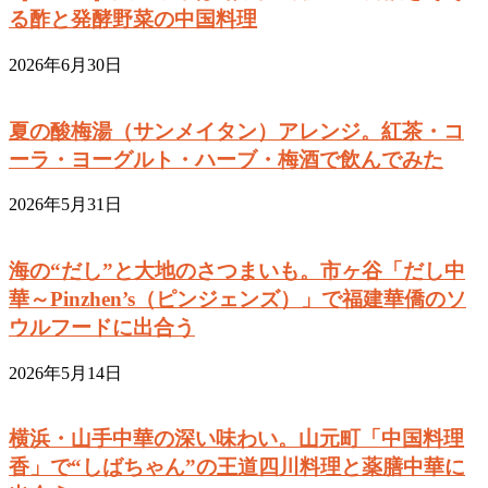
る酢と発酵野菜の中国料理
2026年6月30日
夏の酸梅湯（サンメイタン）アレンジ。紅茶・コ
ーラ・ヨーグルト・ハーブ・梅酒で飲んでみた
2026年5月31日
海の“だし”と大地のさつまいも。市ヶ谷「だし中
華～Pinzhen’s（ピンジェンズ）」で福建華僑のソ
ウルフードに出合う
2026年5月14日
横浜・山手中華の深い味わい。山元町「中国料理
香」で“しばちゃん”の王道四川料理と薬膳中華に