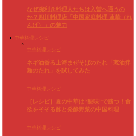
なぜ腕利き料理人たちは入曽へ通うの
か？四川料理店「中国家庭料理 蓮華（れ
んげ）」の魅力
中華料理レシピ
中華料理レシピ
ネギ油香る上海まぜそばのたれ「葱油拌
麺のたれ」を試してみた
中華料理レシピ
［レシピ］夏の中華は“酸味”で勝つ！食
欲をそそる酢と発酵野菜の中国料理
中華料理レシピ