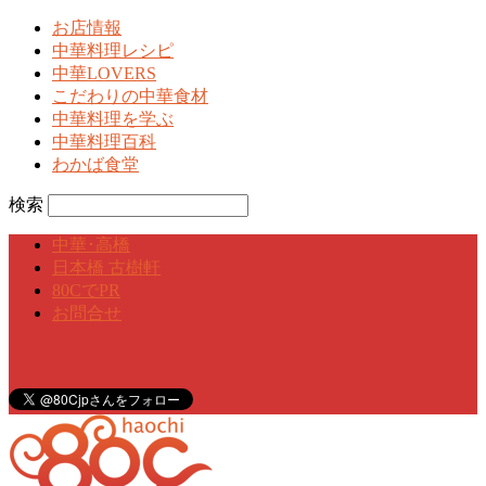
お店情報
中華料理レシピ
中華LOVERS
こだわりの中華食材
中華料理を学ぶ
中華料理百科
わかば食堂
検索
中華･高橋
日本橋 古樹軒
80CでPR
お問合せ