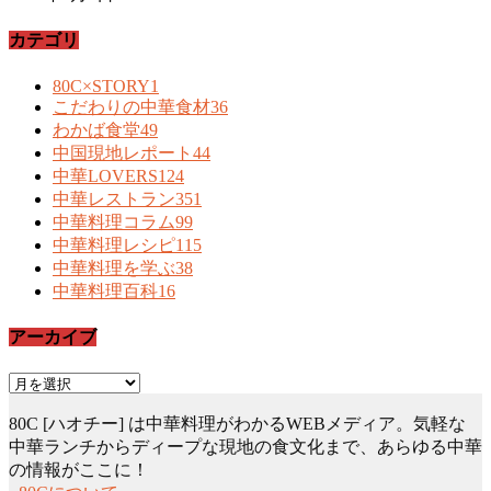
カテゴリ
80C×STORY
1
こだわりの中華食材
36
わかば食堂
49
中国現地レポート
44
中華LOVERS
124
中華レストラン
351
中華料理コラム
99
中華料理レシピ
115
中華料理を学ぶ
38
中華料理百科
16
アーカイブ
ア
ー
80C [ハオチー] は中華料理がわかるWEBメディア。気軽な
カ
中華ランチからディープな現地の食文化まで、あらゆる中華
イ
の情報がここに！
ブ