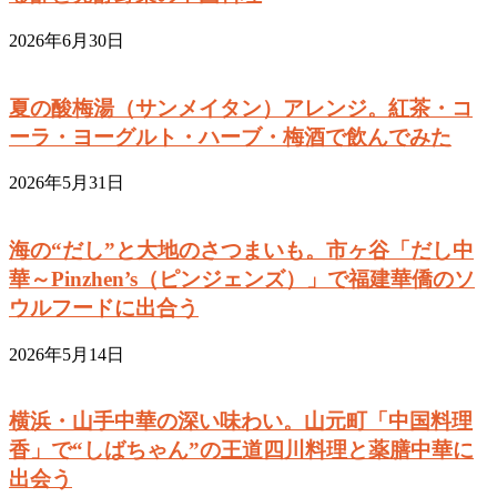
2026年6月30日
夏の酸梅湯（サンメイタン）アレンジ。紅茶・コ
ーラ・ヨーグルト・ハーブ・梅酒で飲んでみた
2026年5月31日
海の“だし”と大地のさつまいも。市ヶ谷「だし中
華～Pinzhen’s（ピンジェンズ）」で福建華僑のソ
ウルフードに出合う
2026年5月14日
横浜・山手中華の深い味わい。山元町「中国料理
香」で“しばちゃん”の王道四川料理と薬膳中華に
出会う