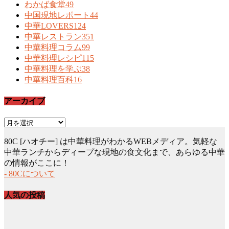
わかば食堂
49
中国現地レポート
44
中華LOVERS
124
中華レストラン
351
中華料理コラム
99
中華料理レシピ
115
中華料理を学ぶ
38
中華料理百科
16
アーカイブ
ア
ー
80C [ハオチー] は中華料理がわかるWEBメディア。気軽な
カ
中華ランチからディープな現地の食文化まで、あらゆる中華
イ
の情報がここに！
ブ
- 80Cについて
人気の投稿