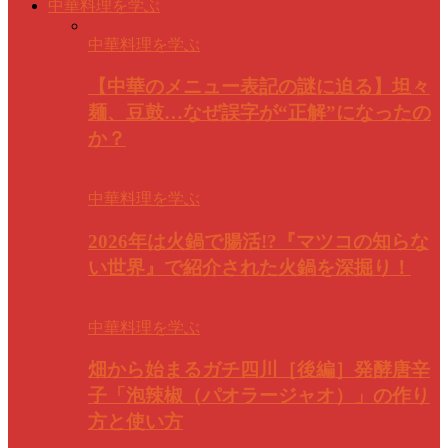
中華料理を学ぶ
中華料理を学ぶ
【中華のメニュー表記の謎に迫る】坦々
麺、豆鼓…なぜ誤字が“正解”になったの
か？
中華料理を学ぶ
2026年は火鍋で腸活!?『マツコの知らな
い世界』で紹介された火鍋を深掘り！
中華料理を学ぶ
畑から始まるガチ四川［後編］発酵唐辛
子「泡辣椒（パオラージャオ）」の作り
方と使い方