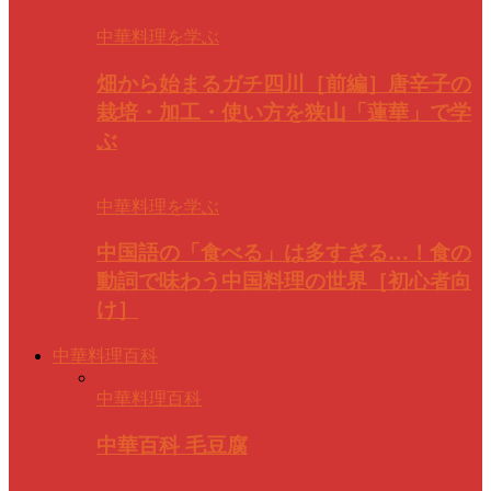
中華料理を学ぶ
畑から始まるガチ四川［前編］唐辛子の
栽培・加工・使い方を狭山「蓮華」で学
ぶ
中華料理を学ぶ
中国語の「食べる」は多すぎる…！食の
動詞で味わう中国料理の世界［初心者向
け］
中華料理百科
中華料理百科
中華百科 毛豆腐