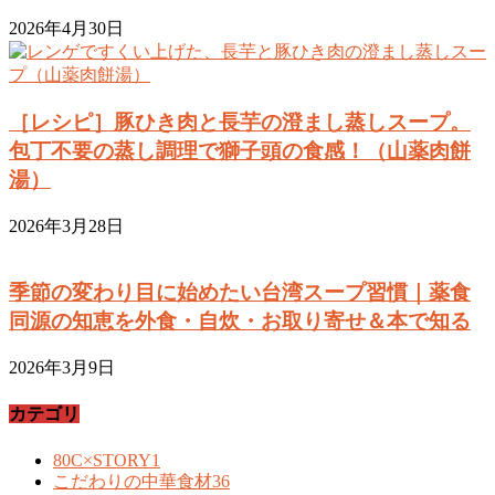
2026年4月30日
［レシピ］豚ひき肉と長芋の澄まし蒸しスープ。
包丁不要の蒸し調理で獅子頭の食感！（山薬肉餅
湯）
2026年3月28日
季節の変わり目に始めたい台湾スープ習慣｜薬食
同源の知恵を外食・自炊・お取り寄せ＆本で知る
2026年3月9日
カテゴリ
80C×STORY
1
こだわりの中華食材
36