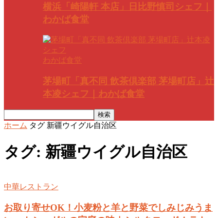
横浜「崎陽軒 本店」日比野慎司シェフ｜
わかば食堂
わかば食堂
茅場町「真不同 飲茶倶楽部 茅場町店」辻
本凌シェフ｜わかば食堂
ホーム
タグ
新疆ウイグル自治区
タグ: 新疆ウイグル自治区
中華レストラン
お取り寄せOK！小麦粉と羊と野菜でしみじみうま