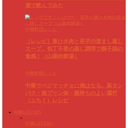
酒で飲んでみた
中華料理レシピ
［レシピ］豚ひき肉と長芋の澄まし蒸し
スープ。包丁不要の蒸し調理で獅子頭の
食感！（山薬肉餅湯）
中華料理レシピ
中華でベジマッチョに俺はなる。高タン
パク・低プリン体・腹持ちのよい腐竹
（ふちく）レシピ
中華LOVERS
中華LOVERS