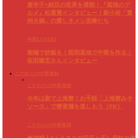
唐辛子×納豆の世界を堪能！『孤独のグ
ルメ』松重豊インタビュー｜新小岩「貴
州火鍋」の愛しきメシ泥棒たち
中華LOVERS
南極で炒飯を！昭和基地で中華を作る｜
依田隆宏さんインタビュー
こだわりの中華食材
こだわりの中華食材
今年は家で上海蟹！お手軽「上海蟹みそ
ソース」で蟹黄麺を楽しもう［PR］
こだわりの中華食材