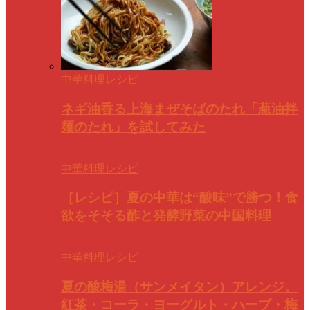
中華料理レシピ
ネギ油香る上海まぜそばのたれ「葱油拌
麺のたれ」を試してみた
中華料理レシピ
［レシピ］夏の中華は“酸味”で勝つ！食
欲をそそる酢と発酵野菜の中国料理
中華料理レシピ
夏の酸梅湯（サンメイタン）アレンジ。
紅茶・コーラ・ヨーグルト・ハーブ・梅