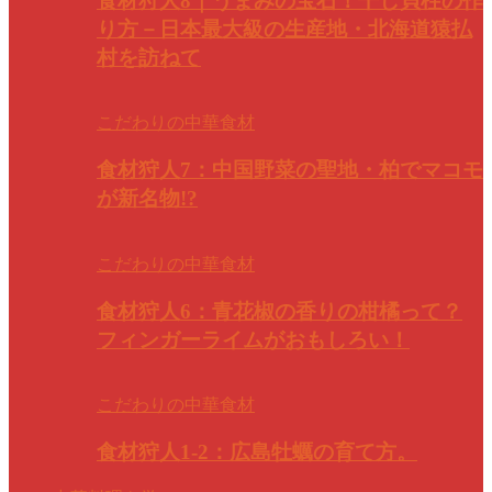
食材狩人8｜うまみの宝石！干し貝柱の作
り方－日本最大級の生産地・北海道猿払
村を訪ねて
こだわりの中華食材
食材狩人7：中国野菜の聖地・柏でマコモ
が新名物!?
こだわりの中華食材
食材狩人6：青花椒の香りの柑橘って？
フィンガーライムがおもしろい！
こだわりの中華食材
食材狩人1-2：広島牡蠣の育て方。