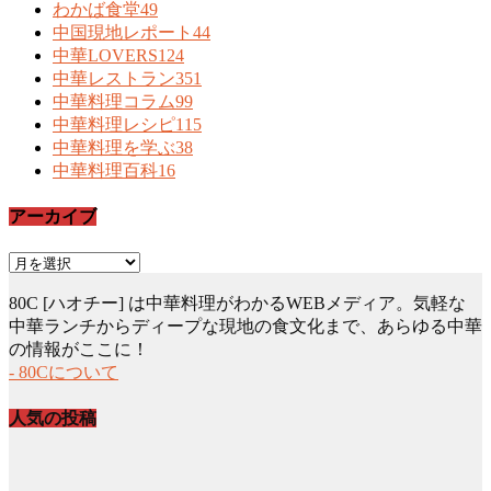
わかば食堂
49
中国現地レポート
44
中華LOVERS
124
中華レストラン
351
中華料理コラム
99
中華料理レシピ
115
中華料理を学ぶ
38
中華料理百科
16
アーカイブ
ア
ー
80C [ハオチー] は中華料理がわかるWEBメディア。気軽な
カ
中華ランチからディープな現地の食文化まで、あらゆる中華
イ
の情報がここに！
ブ
- 80Cについて
人気の投稿