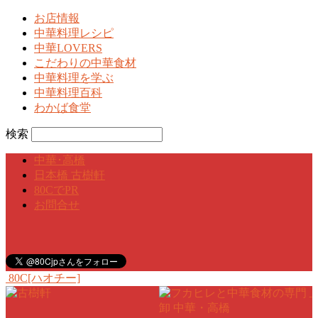
お店情報
中華料理レシピ
中華LOVERS
こだわりの中華食材
中華料理を学ぶ
中華料理百科
わかば食堂
検索
中華･高橋
日本橋 古樹軒
80CでPR
お問合せ
80C[ハオチー]