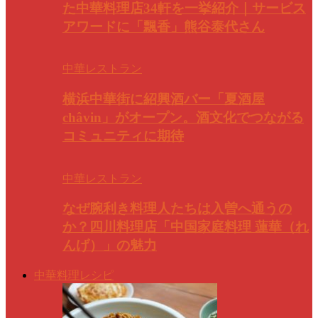
た中華料理店34軒を一挙紹介｜サービス
アワードに「飄香」熊谷泰代さん
中華レストラン
横浜中華街に紹興酒バー「夏酒屋
châvin」がオープン。酒文化でつながる
コミュニティに期待
中華レストラン
なぜ腕利き料理人たちは入曽へ通うの
か？四川料理店「中国家庭料理 蓮華（れ
んげ）」の魅力
中華料理レシピ