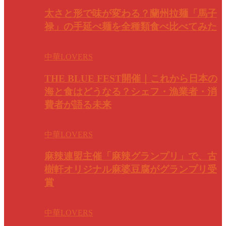
太さと形で味が変わる？蘭州拉麺「馬子
禄」の手延べ麺を全種類食べ比べてみた
中華LOVERS
THE BLUE FEST開催｜これから日本の
海と食はどうなる？シェフ・漁業者・消
費者が語る未来
中華LOVERS
麻辣連盟主催「麻辣グランプリ」で、古
樹軒オリジナル麻婆豆腐がグランプリ受
賞
中華LOVERS