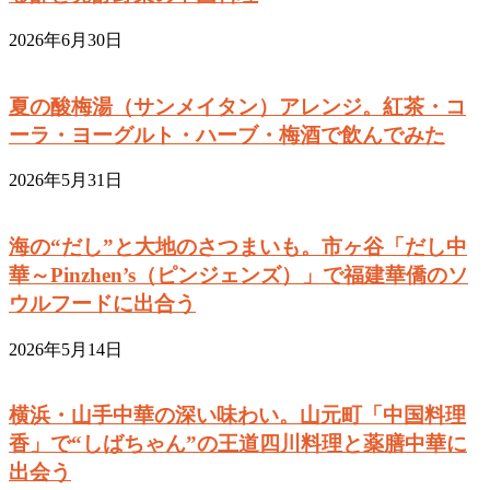
2026年6月30日
夏の酸梅湯（サンメイタン）アレンジ。紅茶・コ
ーラ・ヨーグルト・ハーブ・梅酒で飲んでみた
2026年5月31日
海の“だし”と大地のさつまいも。市ヶ谷「だし中
華～Pinzhen’s（ピンジェンズ）」で福建華僑のソ
ウルフードに出合う
2026年5月14日
横浜・山手中華の深い味わい。山元町「中国料理
香」で“しばちゃん”の王道四川料理と薬膳中華に
出会う