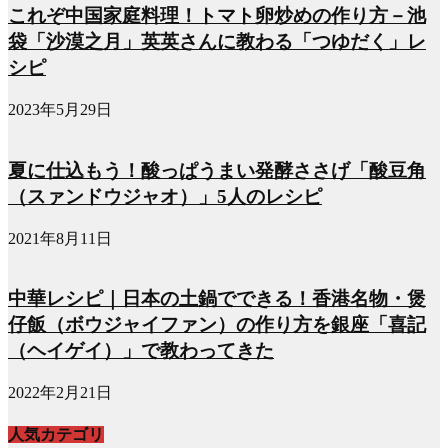
これぞ中国家庭料理！トマト卵炒めの作り方－池
袋「沙漠之月」英英さんに教わる「つゆだく」レ
シピ
2023年5月29日
夏に仕込もう！酸っぱうまい発酵ささげ「酸豆角
（スァンドウジャオ）」5人のレシピ
2021年8月11日
中華レシピ｜日本の土鍋でできる！香港名物・煲
仔飯（ボウジャイファン）の作り方を銀座「喜記
（ヘイゲイ）」で教わってきた
2022年2月21日
人気カテゴリ