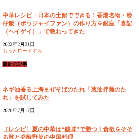
中華レシピ｜日本の土鍋でできる！香港名物・煲
仔飯（ボウジャイファン）の作り方を銀座「喜記
（ヘイゲイ）」で教わってきた
2022年2月21日
もっとロードする
最近の記事
ネギ油香る上海まぜそばのたれ「葱油拌麺のた
れ」を試してみた
2026年7月17日
［レシピ］夏の中華は“酸味”で勝つ！食欲をそそ
る酢と発酵野菜の中国料理