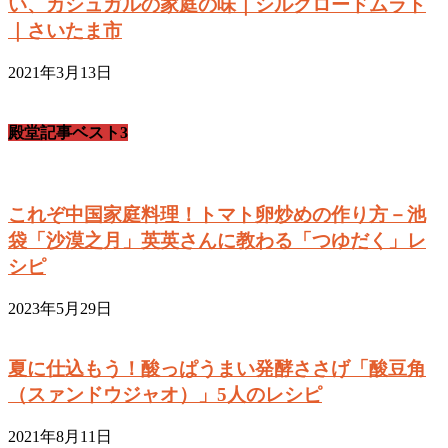
い、カシュガルの家庭の味｜シルクロードムラト
｜さいたま市
2021年3月13日
殿堂記事ベスト3
これぞ中国家庭料理！トマト卵炒めの作り方－池
袋「沙漠之月」英英さんに教わる「つゆだく」レ
シピ
2023年5月29日
夏に仕込もう！酸っぱうまい発酵ささげ「酸豆角
（スァンドウジャオ）」5人のレシピ
2021年8月11日