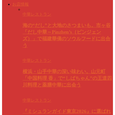
お店情報
中華レストラン
海の“だし”と大地のさつまいも。市ヶ谷
「だし中華～Pinzhen’s（ピンジェン
ズ）」で福建華僑のソウルフードに出合
う
中華レストラン
横浜・山手中華の深い味わい。山元町
「中国料理 香」で“しばちゃん”の王道四
川料理と薬膳中華に出会う
中華レストラン
『ミシュランガイド東京2026』に選ばれ