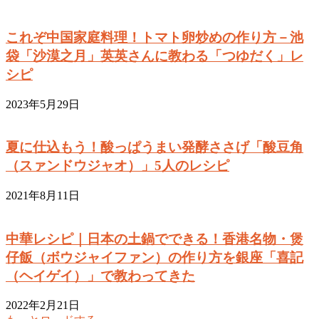
これぞ中国家庭料理！トマト卵炒めの作り方－池
袋「沙漠之月」英英さんに教わる「つゆだく」レ
シピ
2023年5月29日
夏に仕込もう！酸っぱうまい発酵ささげ「酸豆角
（スァンドウジャオ）」5人のレシピ
2021年8月11日
中華レシピ｜日本の土鍋でできる！香港名物・煲
仔飯（ボウジャイファン）の作り方を銀座「喜記
（ヘイゲイ）」で教わってきた
2022年2月21日