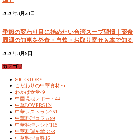
湯）
2026年3月28日
季節の変わり目に始めたい台湾スープ習慣｜薬食
同源の知恵を外食・自炊・お取り寄せ＆本で知る
2026年3月9日
カテゴリ
80C×STORY
1
こだわりの中華食材
36
わかば食堂
49
中国現地レポート
44
中華LOVERS
124
中華レストラン
351
中華料理コラム
99
中華料理レシピ
115
中華料理を学ぶ
38
中華料理百科
16