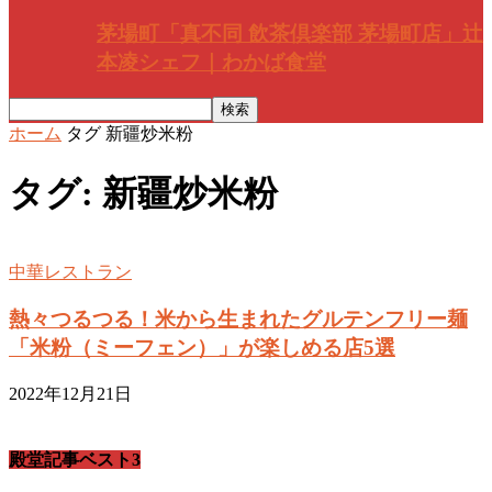
茅場町「真不同 飲茶倶楽部 茅場町店」辻
本凌シェフ｜わかば食堂
ホーム
タグ
新疆炒米粉
タグ: 新疆炒米粉
中華レストラン
熱々つるつる！米から生まれたグルテンフリー麺
「米粉（ミーフェン）」が楽しめる店5選
2022年12月21日
殿堂記事ベスト3