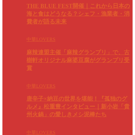
THE BLUE FEST開催｜これから日本の
海と食はどうなる？シェフ・漁業者・消
費者が語る未来
中華LOVERS
麻辣連盟主催「麻辣グランプリ」で、古
樹軒オリジナル麻婆豆腐がグランプリ受
賞
中華LOVERS
唐辛子×納豆の世界を堪能！『孤独のグ
ルメ』松重豊インタビュー｜新小岩「貴
州火鍋」の愛しきメシ泥棒たち
中華LOVERS