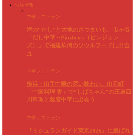
お店情報
中華レストラン
海の“だし”と大地のさつまいも。市ヶ谷
「だし中華～Pinzhen’s（ピンジェン
ズ）」で福建華僑のソウルフードに出合
う
中華レストラン
横浜・山手中華の深い味わい。山元町
「中国料理 香」で“しばちゃん”の王道四
川料理と薬膳中華に出会う
中華レストラン
『ミシュランガイド東京2026』に選ばれ