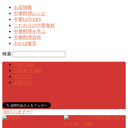
お店情報
中華料理レシピ
中華LOVERS
こだわりの中華食材
中華料理を学ぶ
中華料理百科
わかば食堂
検索
中華･高橋
日本橋 古樹軒
80CでPR
お問合せ
80C[ハオチー]