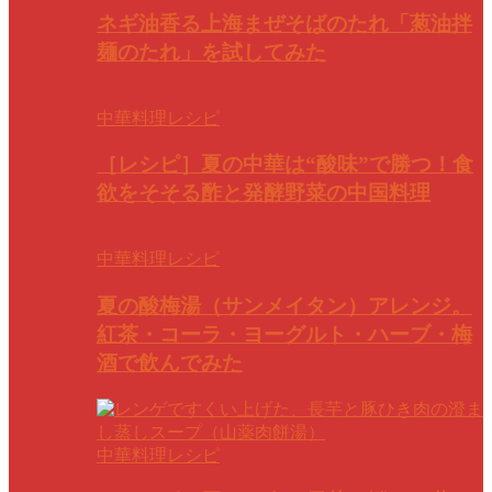
ネギ油香る上海まぜそばのたれ「葱油拌
麺のたれ」を試してみた
中華料理レシピ
［レシピ］夏の中華は“酸味”で勝つ！食
欲をそそる酢と発酵野菜の中国料理
中華料理レシピ
夏の酸梅湯（サンメイタン）アレンジ。
紅茶・コーラ・ヨーグルト・ハーブ・梅
酒で飲んでみた
中華料理レシピ