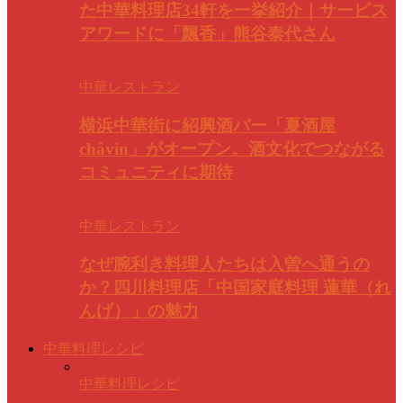
た中華料理店34軒を一挙紹介｜サービス
アワードに「飄香」熊谷泰代さん
中華レストラン
横浜中華街に紹興酒バー「夏酒屋
châvin」がオープン。酒文化でつながる
コミュニティに期待
中華レストラン
なぜ腕利き料理人たちは入曽へ通うの
か？四川料理店「中国家庭料理 蓮華（れ
んげ）」の魅力
中華料理レシピ
中華料理レシピ