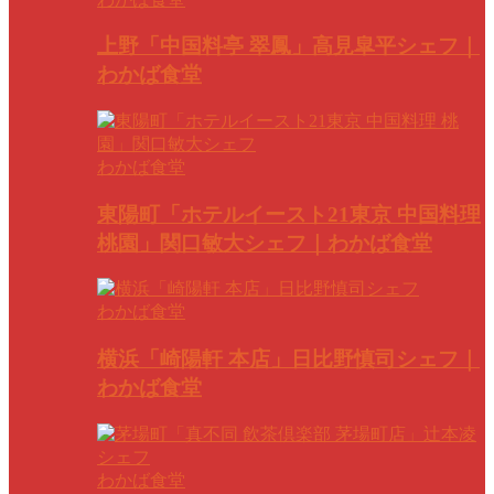
上野「中国料亭 翠鳳」高見皐平シェフ｜
わかば食堂
わかば食堂
東陽町「ホテルイースト21東京 中国料理
桃園」関口敏大シェフ｜わかば食堂
わかば食堂
横浜「崎陽軒 本店」日比野慎司シェフ｜
わかば食堂
わかば食堂