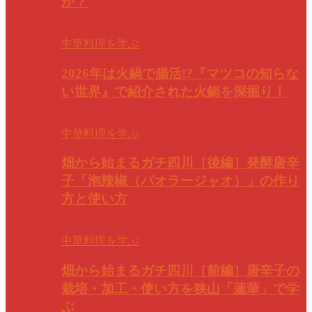
か？
中華料理を学ぶ
2026年は火鍋で腸活!?『マツコの知らな
い世界』で紹介された火鍋を深掘り！
中華料理を学ぶ
畑から始まるガチ四川［後編］発酵唐辛
子「泡辣椒（パオラージャオ）」の作り
方と使い方
中華料理を学ぶ
畑から始まるガチ四川［前編］唐辛子の
栽培・加工・使い方を狭山「蓮華」で学
ぶ