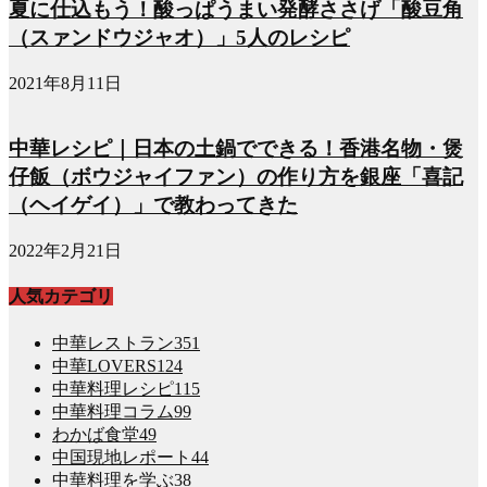
夏に仕込もう！酸っぱうまい発酵ささげ「酸豆角
（スァンドウジャオ）」5人のレシピ
2021年8月11日
中華レシピ｜日本の土鍋でできる！香港名物・煲
仔飯（ボウジャイファン）の作り方を銀座「喜記
（ヘイゲイ）」で教わってきた
2022年2月21日
人気カテゴリ
中華レストラン
351
中華LOVERS
124
中華料理レシピ
115
中華料理コラム
99
わかば食堂
49
中国現地レポート
44
中華料理を学ぶ
38