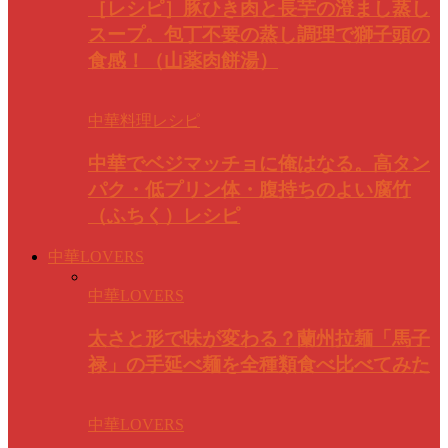
［レシピ］豚ひき肉と長芋の澄まし蒸し
スープ。包丁不要の蒸し調理で獅子頭の
食感！（山薬肉餅湯）
中華料理レシピ
中華でベジマッチョに俺はなる。高タン
パク・低プリン体・腹持ちのよい腐竹
（ふちく）レシピ
中華LOVERS
中華LOVERS
太さと形で味が変わる？蘭州拉麺「馬子
禄」の手延べ麺を全種類食べ比べてみた
中華LOVERS