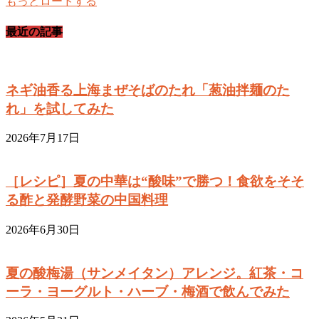
もっとロードする
最近の記事
ネギ油香る上海まぜそばのたれ「葱油拌麺のた
れ」を試してみた
2026年7月17日
［レシピ］夏の中華は“酸味”で勝つ！食欲をそそ
る酢と発酵野菜の中国料理
2026年6月30日
夏の酸梅湯（サンメイタン）アレンジ。紅茶・コ
ーラ・ヨーグルト・ハーブ・梅酒で飲んでみた