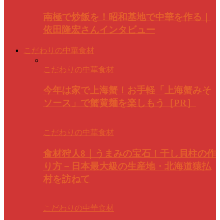
南極で炒飯を！昭和基地で中華を作る｜
依田隆宏さんインタビュー
こだわりの中華食材
こだわりの中華食材
今年は家で上海蟹！お手軽「上海蟹みそ
ソース」で蟹黄麺を楽しもう［PR］
こだわりの中華食材
食材狩人8｜うまみの宝石！干し貝柱の作
り方－日本最大級の生産地・北海道猿払
村を訪ねて
こだわりの中華食材