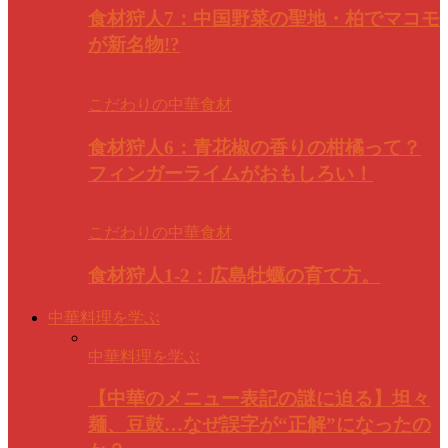
食材狩人7：中国野菜の聖地・柏でマコモ
が新名物!?
こだわりの中華食材
食材狩人6：青花椒の香りの柑橘って？
フィンガーライムがおもしろい！
こだわりの中華食材
食材狩人1-2：広島牡蠣の育て方。
中華料理を学ぶ
中華料理を学ぶ
【中華のメニュー表記の謎に迫る】坦々
麺、豆鼓…なぜ誤字が“正解”になったの