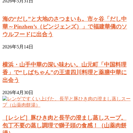
2026年5月31日
海の“だし”と大地のさつまいも。市ヶ谷「だし中
華～Pinzhen’s（ピンジェンズ）」で福建華僑のソ
ウルフードに出合う
2026年5月14日
横浜・山手中華の深い味わい。山元町「中国料理
香」で“しばちゃん”の王道四川料理と薬膳中華に
出会う
2026年4月30日
［レシピ］豚ひき肉と長芋の澄まし蒸しスープ。
包丁不要の蒸し調理で獅子頭の食感！（山薬肉餅