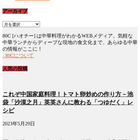
アーカイブ
ア
ー
80C [ハオチー] は中華料理がわかるWEBメディア。気軽な
カ
中華ランチからディープな現地の食文化まで、あらゆる中華
イ
の情報がここに！
ブ
- 80Cについて
人気の投稿
これぞ中国家庭料理！トマト卵炒めの作り方－池
袋「沙漠之月」英英さんに教わる「つゆだく」レ
シピ
2023年5月29日