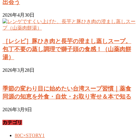
出会う
2026年4月30日
［レシピ］豚ひき肉と長芋の澄まし蒸しスープ。
包丁不要の蒸し調理で獅子頭の食感！（山薬肉餅
湯）
2026年3月28日
季節の変わり目に始めたい台湾スープ習慣｜薬食
同源の知恵を外食・自炊・お取り寄せ＆本で知る
2026年3月9日
カテゴリ
80C×STORY
1