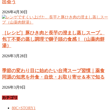
出会う
2026年4月30日
［レシピ］豚ひき肉と長芋の澄まし蒸しスープ。
包丁不要の蒸し調理で獅子頭の食感！（山薬肉餅
湯）
2026年3月28日
季節の変わり目に始めたい台湾スープ習慣｜薬食
同源の知恵を外食・自炊・お取り寄せ＆本で知る
2026年3月9日
カテゴリ
80C×STORY
1