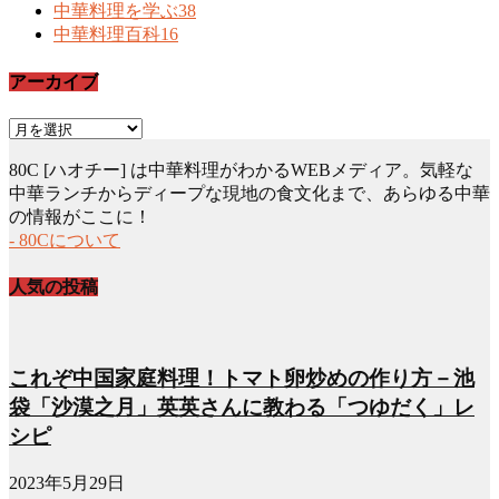
中華料理を学ぶ
38
中華料理百科
16
アーカイブ
ア
ー
80C [ハオチー] は中華料理がわかるWEBメディア。気軽な
カ
中華ランチからディープな現地の食文化まで、あらゆる中華
イ
の情報がここに！
ブ
- 80Cについて
人気の投稿
これぞ中国家庭料理！トマト卵炒めの作り方－池
袋「沙漠之月」英英さんに教わる「つゆだく」レ
シピ
2023年5月29日