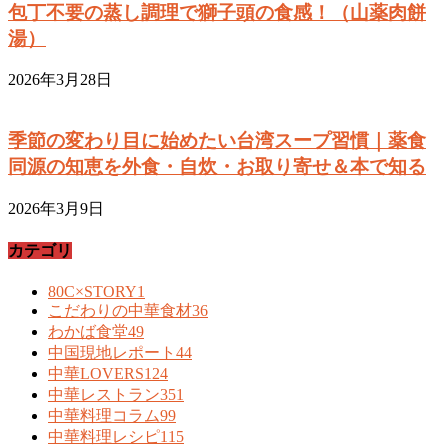
包丁不要の蒸し調理で獅子頭の食感！（山薬肉餅
湯）
2026年3月28日
季節の変わり目に始めたい台湾スープ習慣｜薬食
同源の知恵を外食・自炊・お取り寄せ＆本で知る
2026年3月9日
カテゴリ
80C×STORY
1
こだわりの中華食材
36
わかば食堂
49
中国現地レポート
44
中華LOVERS
124
中華レストラン
351
中華料理コラム
99
中華料理レシピ
115