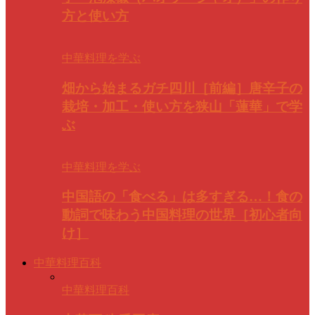
方と使い方
中華料理を学ぶ
畑から始まるガチ四川［前編］唐辛子の
栽培・加工・使い方を狭山「蓮華」で学
ぶ
中華料理を学ぶ
中国語の「食べる」は多すぎる…！食の
動詞で味わう中国料理の世界［初心者向
け］
中華料理百科
中華料理百科