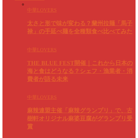
中華LOVERS
太さと形で味が変わる？蘭州拉麺「馬子
禄」の手延べ麺を全種類食べ比べてみた
中華LOVERS
THE BLUE FEST開催｜これから日本の
海と食はどうなる？シェフ・漁業者・消
費者が語る未来
中華LOVERS
麻辣連盟主催「麻辣グランプリ」で、古
樹軒オリジナル麻婆豆腐がグランプリ受
賞