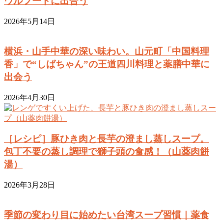
ウルフードに出合う
2026年5月14日
横浜・山手中華の深い味わい。山元町「中国料理
香」で“しばちゃん”の王道四川料理と薬膳中華に
出会う
2026年4月30日
［レシピ］豚ひき肉と長芋の澄まし蒸しスープ。
包丁不要の蒸し調理で獅子頭の食感！（山薬肉餅
湯）
2026年3月28日
季節の変わり目に始めたい台湾スープ習慣｜薬食