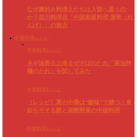
なぜ腕利き料理人たちは入曽へ通うの
か？四川料理店「中国家庭料理 蓮華（れ
んげ）」の魅力
中華料理レシピ
中華料理レシピ
ネギ油香る上海まぜそばのたれ「葱油拌
麺のたれ」を試してみた
中華料理レシピ
［レシピ］夏の中華は“酸味”で勝つ！食
欲をそそる酢と発酵野菜の中国料理
中華料理レシピ