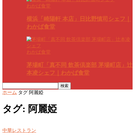
わかば食堂
横浜「崎陽軒 本店」日比野慎司シェフ｜
わかば食堂
わかば食堂
茅場町「真不同 飲茶倶楽部 茅場町店」辻
本凌シェフ｜わかば食堂
ホーム
タグ
阿麗婭
タグ: 阿麗婭
中華レストラン