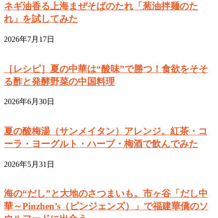
ネギ油香る上海まぜそばのたれ「葱油拌麺のた
れ」を試してみた
2026年7月17日
［レシピ］夏の中華は“酸味”で勝つ！食欲をそそ
る酢と発酵野菜の中国料理
2026年6月30日
夏の酸梅湯（サンメイタン）アレンジ。紅茶・コ
ーラ・ヨーグルト・ハーブ・梅酒で飲んでみた
2026年5月31日
海の“だし”と大地のさつまいも。市ヶ谷「だし中
華～Pinzhen’s（ピンジェンズ）」で福建華僑のソ