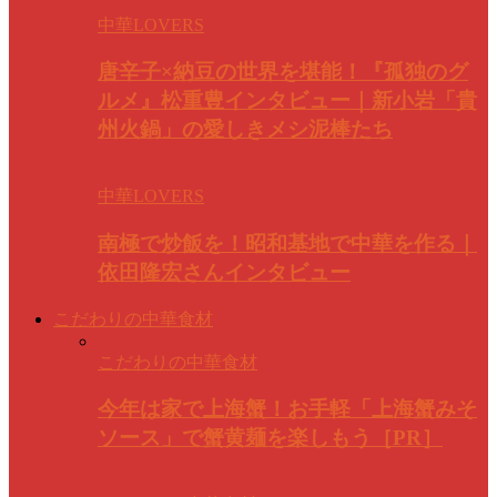
中華LOVERS
唐辛子×納豆の世界を堪能！『孤独のグ
ルメ』松重豊インタビュー｜新小岩「貴
州火鍋」の愛しきメシ泥棒たち
中華LOVERS
南極で炒飯を！昭和基地で中華を作る｜
依田隆宏さんインタビュー
こだわりの中華食材
こだわりの中華食材
今年は家で上海蟹！お手軽「上海蟹みそ
ソース」で蟹黄麺を楽しもう［PR］