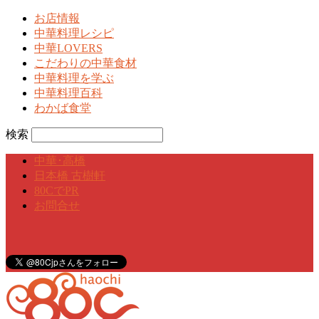
お店情報
中華料理レシピ
中華LOVERS
こだわりの中華食材
中華料理を学ぶ
中華料理百科
わかば食堂
検索
中華･高橋
日本橋 古樹軒
80CでPR
お問合せ