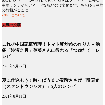
80C [ハオチー] は中華料理がわかるWEBメディア。気軽な
カ
中華ランチからディープな現地の食文化まで、あらゆる中華
イ
の情報がここに！
ブ
- 80Cについて
人気の投稿
これぞ中国家庭料理！トマト卵炒めの作り方－池
袋「沙漠之月」英英さんに教わる「つゆだく」レ
シピ
2023年5月29日
夏に仕込もう！酸っぱうまい発酵ささげ「酸豆角
（スァンドウジャオ）」5人のレシピ
2021年8月11日