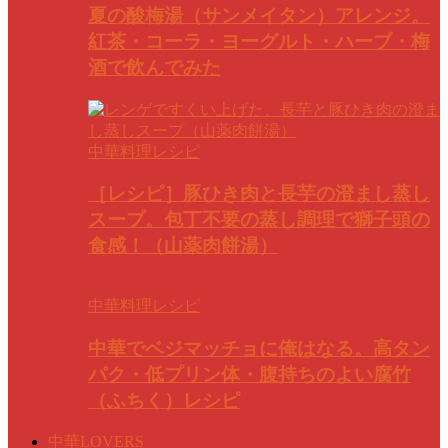
夏の酸梅湯（サンメイタン）アレンジ。
紅茶・コーラ・ヨーグルト・ハーブ・梅
酒で飲んでみた
中華料理レシピ
［レシピ］豚ひき肉と長芋の澄まし蒸し
スープ。包丁不要の蒸し調理で獅子頭の
食感！（山薬肉餅湯）
中華料理レシピ
中華でベジマッチョに俺はなる。高タン
パク・低プリン体・腹持ちのよい腐竹
（ふちく）レシピ
中華LOVERS