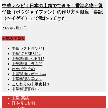
中華レシピ｜日本の土鍋でできる！香港名物・煲
仔飯（ボウジャイファン）の作り方を銀座「喜記
（ヘイゲイ）」で教わってきた
2022年2月21日
人気カテゴリ
中華レストラン
351
中華LOVERS
124
中華料理レシピ
115
中華料理コラム
99
わかば食堂
49
中国現地レポート
44
中華料理を学ぶ
38
こだわりの中華食材
36
中華料理百科
16
中華･高橋
日本橋 古樹軒