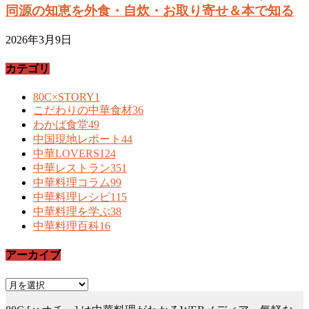
同源の知恵を外食・自炊・お取り寄せ＆本で知る
2026年3月9日
カテゴリ
80C×STORY
1
こだわりの中華食材
36
わかば食堂
49
中国現地レポート
44
中華LOVERS
124
中華レストラン
351
中華料理コラム
99
中華料理レシピ
115
中華料理を学ぶ
38
中華料理百科
16
アーカイブ
ア
ー