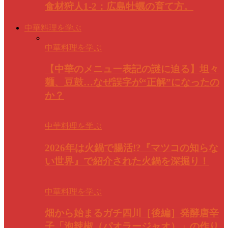
食材狩人1-2：広島牡蠣の育て方。
中華料理を学ぶ
中華料理を学ぶ
【中華のメニュー表記の謎に迫る】坦々
麺、豆鼓…なぜ誤字が“正解”になったの
か？
中華料理を学ぶ
2026年は火鍋で腸活!?『マツコの知らな
い世界』で紹介された火鍋を深掘り！
中華料理を学ぶ
畑から始まるガチ四川［後編］発酵唐辛
子「泡辣椒（パオラージャオ）」の作り