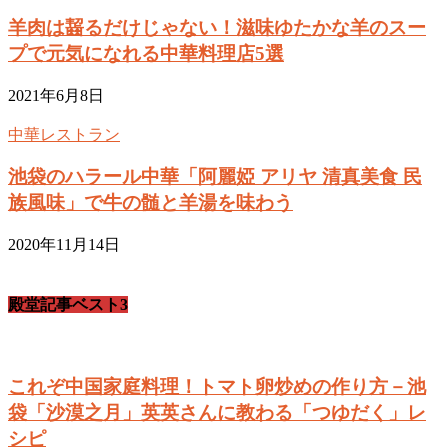
羊肉は齧るだけじゃない！滋味ゆたかな羊のスー
プで元気になれる中華料理店5選
2021年6月8日
中華レストラン
池袋のハラール中華「阿麗婭 アリヤ 清真美食 民
族風味」で牛の髄と羊湯を味わう
2020年11月14日
殿堂記事ベスト3
これぞ中国家庭料理！トマト卵炒めの作り方－池
袋「沙漠之月」英英さんに教わる「つゆだく」レ
シピ