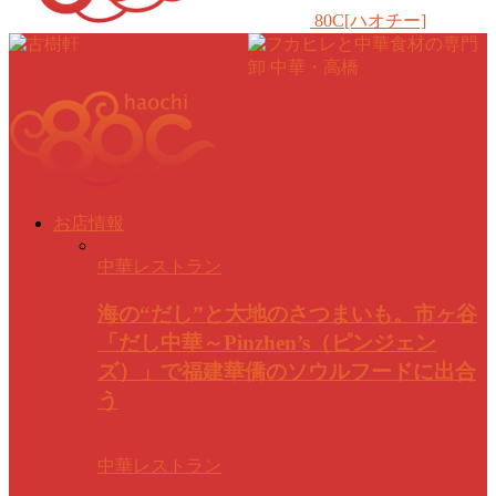
80C[ハオチー]
お店情報
中華レストラン
海の“だし”と大地のさつまいも。市ヶ谷
「だし中華～Pinzhen’s（ピンジェン
ズ）」で福建華僑のソウルフードに出合
う
中華レストラン