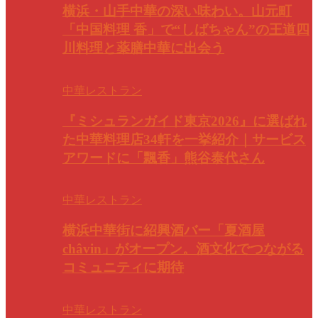
横浜・山手中華の深い味わい。山元町
「中国料理 香」で“しばちゃん”の王道四
川料理と薬膳中華に出会う
中華レストラン
『ミシュランガイド東京2026』に選ばれ
た中華料理店34軒を一挙紹介｜サービス
アワードに「飄香」熊谷泰代さん
中華レストラン
横浜中華街に紹興酒バー「夏酒屋
châvin」がオープン。酒文化でつながる
コミュニティに期待
中華レストラン