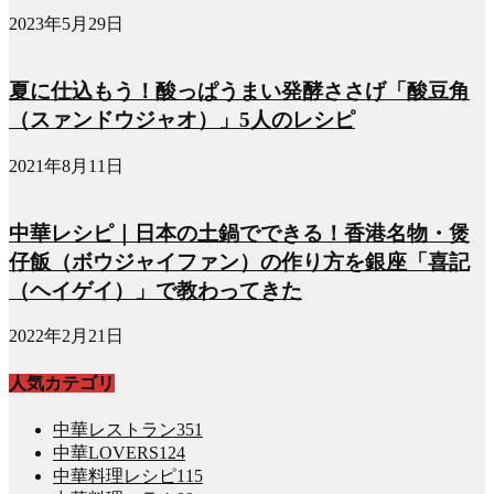
2023年5月29日
夏に仕込もう！酸っぱうまい発酵ささげ「酸豆角
（スァンドウジャオ）」5人のレシピ
2021年8月11日
中華レシピ｜日本の土鍋でできる！香港名物・煲
仔飯（ボウジャイファン）の作り方を銀座「喜記
（ヘイゲイ）」で教わってきた
2022年2月21日
人気カテゴリ
中華レストラン
351
中華LOVERS
124
中華料理レシピ
115