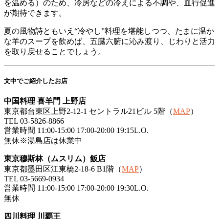
を温める）のため、冷房などの冷えによる不調や、血行促進
が期待できます。
夏の風物詩ともいえ“冷やし”料理を堪能しつつ、たまに温か
な羊のスープを飲めば、五臓六腑に沁み渡り、じわりと活力
を取り戻せることでしょう。
文中でご紹介したお店
中国料理 喜羊門 上野店
東京都台東区上野2-12-1 セントラル21ビル 5階（
MAP
）
TEL 03-5826-8866
営業時間 11:00-15:00 17:00-20:00 19:15L.O.
無休※湯島店は休業中
東京穆斯林（ムスリム）飯店
東京都墨田区江東橋2-18-6 B1階（
MAP
）
TEL 03-5669-0934
営業時間 11:00-15:00 17:00-20:00 19:30L.O.
無休
四川料理 川覇王