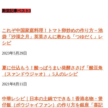
殿堂記事ベスト3
これぞ中国家庭料理！トマト卵炒めの作り方－池
袋「沙漠之月」英英さんに教わる「つゆだく」レ
シピ
2023年5月29日
夏に仕込もう！酸っぱうまい発酵ささげ「酸豆角
（スァンドウジャオ）」5人のレシピ
2021年8月11日
中華レシピ｜日本の土鍋でできる！香港名物・煲
仔飯（ボウジャイファン）の作り方を銀座「喜記