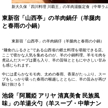
新大久保「四川料理 川覇王」の羊肉湯飯定食（中華ラ
東新宿「山西亭」の羊肉鍋仔（羊腿肉
と春雨の小鍋）
東新宿「山西亭」の羊肉鍋仔（羊腿肉と春雨の小鍋）
“麺食のふるさと”である山西省の郷土料理を堪能できる店。
ここで密かな人気を集めるのが、羊の小鍋料理。羊モモ肉を
煮込んだスープは棗も入り、羊の旨味とともにやさしい甘み
も感じられます。
中には柔らかなモモ肉、太めの春雨、香菜がたっぷり。スー
プをしっかり吸った春雨の喉越しとともに、羊の旨みが再び
駆け抜ける！
池袋「阿麗婭 アリヤ 清真美食 民族風
味」の羊湯火勺（羊スープ・中華ナン