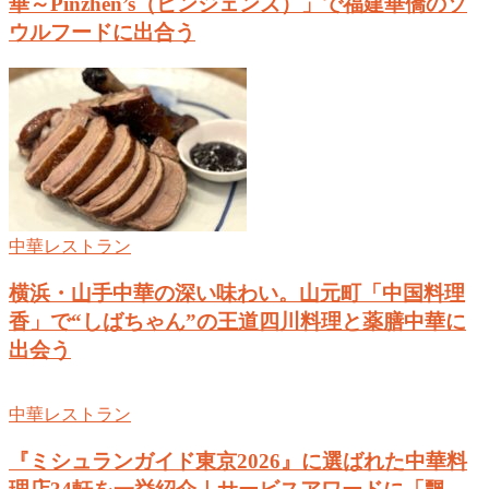
華～Pinzhen’s（ピンジェンズ）」で福建華僑のソ
ウルフードに出合う
中華レストラン
横浜・山手中華の深い味わい。山元町「中国料理
香」で“しばちゃん”の王道四川料理と薬膳中華に
出会う
中華レストラン
『ミシュランガイド東京2026』に選ばれた中華料