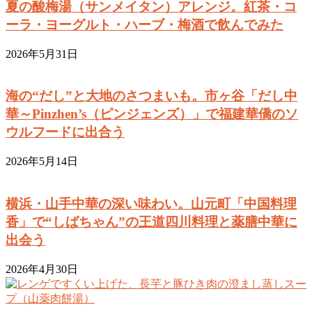
夏の酸梅湯（サンメイタン）アレンジ。紅茶・コ
ーラ・ヨーグルト・ハーブ・梅酒で飲んでみた
2026年5月31日
海の“だし”と大地のさつまいも。市ヶ谷「だし中
華～Pinzhen’s（ピンジェンズ）」で福建華僑のソ
ウルフードに出合う
2026年5月14日
横浜・山手中華の深い味わい。山元町「中国料理
香」で“しばちゃん”の王道四川料理と薬膳中華に
出会う
2026年4月30日