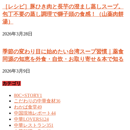
［レシピ］豚ひき肉と長芋の澄まし蒸しスープ。
包丁不要の蒸し調理で獅子頭の食感！（山薬肉餅
湯）
2026年3月28日
季節の変わり目に始めたい台湾スープ習慣｜薬食
同源の知恵を外食・自炊・お取り寄せ＆本で知る
2026年3月9日
カテゴリ
80C×STORY
1
こだわりの中華食材
36
わかば食堂
49
中国現地レポート
44
中華LOVERS
124
中華レストラン
351