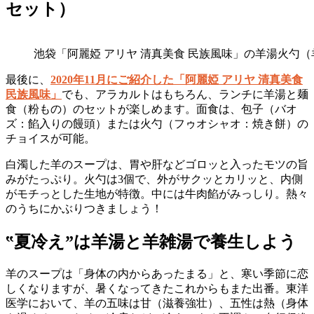
セット）
池袋「阿麗婭 アリヤ 清真美食 民族風味」の羊湯火勺
最後に、
2020年11月にご紹介した「阿麗婭 アリヤ 清真美食
民族風味」
でも、アラカルトはもちろん、ランチに羊湯と麺
食（粉もの）のセットが楽しめます。面食は、包子（バオ
ズ：餡入りの饅頭）または火勺（フゥオシャオ：焼き餅）の
チョイスが可能。
白濁した羊のスープは、胃や肝などゴロッと入ったモツの旨
みがたっぷり。火勺は3個で、外がサクッとカリッと、内側
がモチっとした生地が特徴。中には牛肉餡がみっしり。熱々
のうちにかぶりつきましょう！
‟夏冷え”は羊湯と羊雑湯で養生しよう
羊のスープは「身体の内からあったまる」と、寒い季節に恋
しくなりますが、暑くなってきたこれからもまた出番。東洋
医学において、羊の五味は甘（滋養強壮）、五性は熱（身体