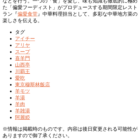
などを行う。一つの「食」を愛し、味も知識も徹底的に極め
た「偏愛フーディスト」がプロデュースする期間限定レスト
ラン『
偏愛食堂
』中華料理担当として、多彩な中華地方菜の
楽しさを伝える。
タグ
アイチー
アリヤ
スープ
喜羊門
山西亭
川覇王
愛吃
東京穆斯林飯店
羊モツ
羊湯
羊肉
羊雑湯
阿麗婭
※情報は掲載時のものです。内容は後日変更される可能性が
ありますので御了承ください。