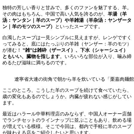
独特の芳しい香りと甘みで、多くのファンを魅了する、羊。
その肉はもちろん、中国で高い人気を誇るのが、
羊湯（羊
汤：ヤンタン｜羊のスープ）や羊雑湯（羊杂汤：ヤンザータ
ン｜羊のモツのスープ）
といったスープです。
白濁したスープは一見シンプルに見えますが、レンゲですく
ってみると、底にはたっぷりの羊雑（ヤンザー：羊のモツ）
が潜む！
‟雑”は雑砕（ザースイ）、下水（シャーシュイ）
ともいい、臓物を指します
。いろいろな部位が入り、噛み締
めるたび滋味に満ちるのです。
遼寧省大連の街角で朝から羊を炊いている「栗嘉肉麺館」の羊杂
ここのところ、こうした羊のスープを続けて食べていたら、
歳の変化もあるのでしょうか。内臓が疲れない感じがしてい
ます。
最近はハラール中華料理店のみならず、中国人オーナー店舗
でランチセットのラインナップに並ぶこともあり、飲める場
が増えている模様。そこで今回は、都内で手軽に羊のスープ
が味わえる店をご紹介したいと思います。