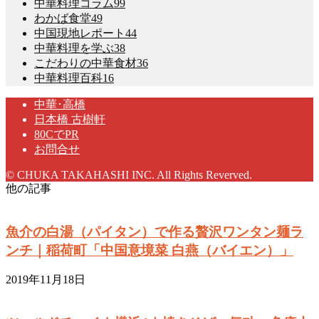
中華料理コラム
99
わかば食堂
49
中国現地レポート
44
中華料理を学ぶ
38
こだわりの中華食材
36
中華料理百科
16
中華･高橋
日本橋 古樹軒
80CでPR
お問合せ
© CHUKA TAKAHASHI INC. All Rights Reverved.
他の記事
魚介の白湯（パイタン）で作る贅沢ワンタン麺ラ
ンチ｜稲荷町「中国意境菜 白燕（バイエン）」
2019年11月18日