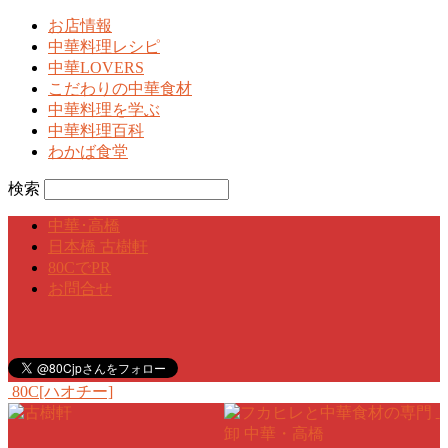
お店情報
中華料理レシピ
中華LOVERS
こだわりの中華食材
中華料理を学ぶ
中華料理百科
わかば食堂
検索
中華･高橋
日本橋 古樹軒
80CでPR
お問合せ
80C[ハオチー]