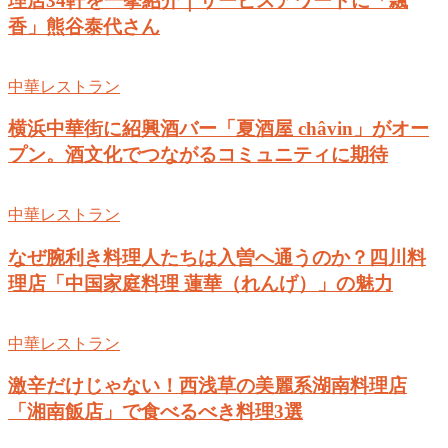
理店34軒を一挙紹介｜サービスアワードに「飄
香」熊谷泰代さん
中華レストラン
横浜中華街に紹興酒バー「夏酒屋 châvin」がオー
プン。酒文化でつながるコミュニティに期待
中華レストラン
なぜ腕利き料理人たちは入曽へ通うのか？四川料
理店「中国家庭料理 蓮華（れんげ）」の魅力
中華レストラン
激辛だけじゃない！西浅草の美麗系湖南料理店
「湘南飯店」で食べるべき料理3選