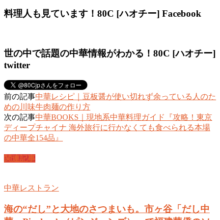
料理人も見ています！80C [ハオチー] Facebook
世の中で話題の中華情報がわかる！80C [ハオチー]
twitter
前の記事
中華レシピ｜豆板醤が使い切れず余っている人のた
めの川味牛肉麺の作り方
次の記事
中華BOOKS｜現地系中華料理ガイド『攻略！東京
ディープチャイナ 海外旅行に行かなくても食べられる本場
の中華全154品』
関連記事
中華レストラン
海の“だし”と大地のさつまいも。市ヶ谷「だし中