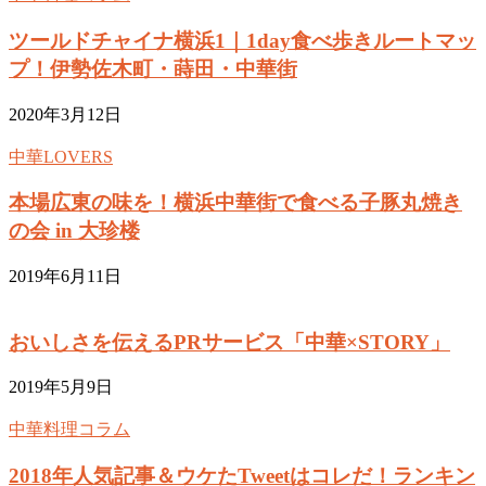
ツールドチャイナ横浜1｜1day食べ歩きルートマッ
プ！伊勢佐木町・蒔田・中華街
2020年3月12日
中華LOVERS
本場広東の味を！横浜中華街で食べる子豚丸焼き
の会 in 大珍楼
2019年6月11日
おいしさを伝えるPRサービス「中華×STORY」
2019年5月9日
中華料理コラム
2018年人気記事＆ウケたTweetはコレだ！ランキン