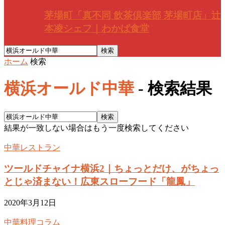
茅場町「真不同 飲茶倶楽部 茅場町店」辻
本凌シェフ｜わかば食堂
ホーム
検索
横浜オールド中華
-
検索結果
結果が一致しない場合はもう一度検索してください
中華レストラン
ツールドチャイナ横浜2｜ちょっとだけ、がちょっ
とじゃ済まない！広東スローフード「龍鳳」
2020年3月12日
中華料理コラム