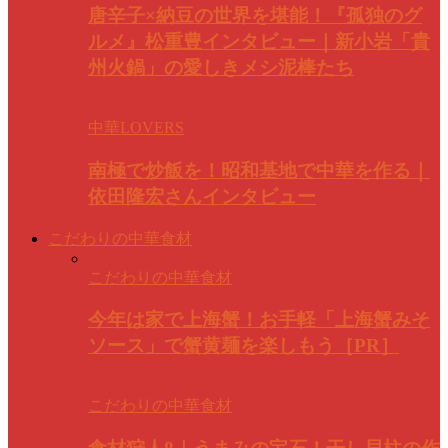
唐辛子×納豆の世界を堪能！『孤独のグ
ルメ』松重豊インタビュー｜新小岩「貴
州火鍋」の愛しきメシ泥棒たち
中華LOVERS
南極で炒飯を！昭和基地で中華を作る｜
依田隆宏さんインタビュー
こだわりの中華食材
こだわりの中華食材
今年は家で上海蟹！お手軽「上海蟹みそ
ソース」で蟹黄麺を楽しもう［PR］
こだわりの中華食材