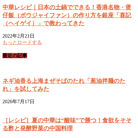
中華レシピ｜日本の土鍋でできる！香港名物・煲
仔飯（ボウジャイファン）の作り方を銀座「喜記
（ヘイゲイ）」で教わってきた
2022年2月21日
もっとロードする
最近の記事
ネギ油香る上海まぜそばのたれ「葱油拌麺のた
れ」を試してみた
2026年7月17日
［レシピ］夏の中華は“酸味”で勝つ！食欲をそそ
る酢と発酵野菜の中国料理