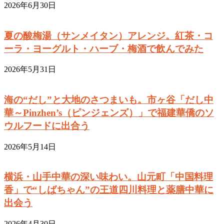
2026年6月30日
夏の酸梅湯（サンメイタン）アレンジ。紅茶・コ
ーラ・ヨーグルト・ハーブ・梅酒で飲んでみた
2026年5月31日
海の“だし”と大地のさつまいも。市ヶ谷「だし中
華～Pinzhen’s（ピンジェンズ）」で福建華僑のソ
ウルフードに出合う
2026年5月14日
横浜・山手中華の深い味わい。山元町「中国料理
香」で“しばちゃん”の王道四川料理と薬膳中華に
出会う
2026年4月30日