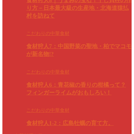
食材狩人8｜うまみの宝石！干し貝柱の作
り方－日本最大級の生産地・北海道猿払
村を訪ねて
こだわりの中華食材
食材狩人7：中国野菜の聖地・柏でマコモ
が新名物!?
こだわりの中華食材
食材狩人6：青花椒の香りの柑橘って？
フィンガーライムがおもしろい！
こだわりの中華食材
食材狩人1-2：広島牡蠣の育て方。