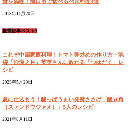
食を満喫！海口市で食べるべき料理3選
2018年11月20日
殿堂記事ベスト3
これぞ中国家庭料理！トマト卵炒めの作り方－池
袋「沙漠之月」英英さんに教わる「つゆだく」レ
シピ
2023年5月29日
夏に仕込もう！酸っぱうまい発酵ささげ「酸豆角
（スァンドウジャオ）」5人のレシピ
2021年8月11日