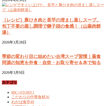
［レシピ］豚ひき肉と長芋の澄まし蒸しスープ。
包丁不要の蒸し調理で獅子頭の食感！（山薬肉餅
湯）
2026年3月28日
季節の変わり目に始めたい台湾スープ習慣｜薬食
同源の知恵を外食・自炊・お取り寄せ＆本で知る
2026年3月9日
カテゴリ
80C×STORY
1
こだわりの中華食材
36
わかば食堂
49