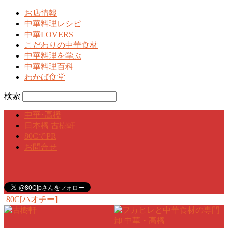
お店情報
中華料理レシピ
中華LOVERS
こだわりの中華食材
中華料理を学ぶ
中華料理百科
わかば食堂
検索
中華･高橋
日本橋 古樹軒
80CでPR
お問合せ
80C[ハオチー]