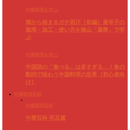
中華料理を学ぶ
畑から始まるガチ四川［前編］唐辛子の
栽培・加工・使い方を狭山「蓮華」で学
ぶ
中華料理を学ぶ
中国語の「食べる」は多すぎる…！食の
動詞で味わう中国料理の世界［初心者向
け］
中華料理百科
中華料理百科
中華百科 毛豆腐