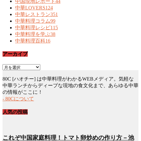
中国現地レポート
44
中華LOVERS
124
中華レストラン
351
中華料理コラム
99
中華料理レシピ
115
中華料理を学ぶ
38
中華料理百科
16
アーカイブ
ア
ー
80C [ハオチー] は中華料理がわかるWEBメディア。気軽な
カ
中華ランチからディープな現地の食文化まで、あらゆる中華
イ
の情報がここに！
ブ
- 80Cについて
人気の投稿
これぞ中国家庭料理！トマト卵炒めの作り方－池