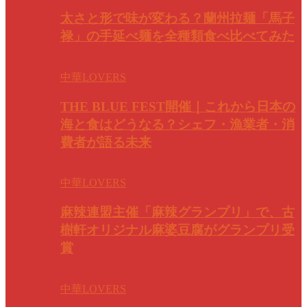
太さと形で味が変わる？蘭州拉麺「馬子
禄」の手延べ麺を全種類食べ比べてみた
中華LOVERS
THE BLUE FEST開催｜これから日本の
海と食はどうなる？シェフ・漁業者・消
費者が語る未来
中華LOVERS
麻辣連盟主催「麻辣グランプリ」で、古
樹軒オリジナル麻婆豆腐がグランプリ受
賞
中華LOVERS