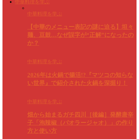
中華料理を学ぶ
中華料理を学ぶ
【中華のメニュー表記の謎に迫る】坦々
麺、豆鼓…なぜ誤字が“正解”になったの
か？
中華料理を学ぶ
2026年は火鍋で腸活!?『マツコの知らな
い世界』で紹介された火鍋を深掘り！
中華料理を学ぶ
畑から始まるガチ四川［後編］発酵唐辛
子「泡辣椒（パオラージャオ）」の作り
方と使い方