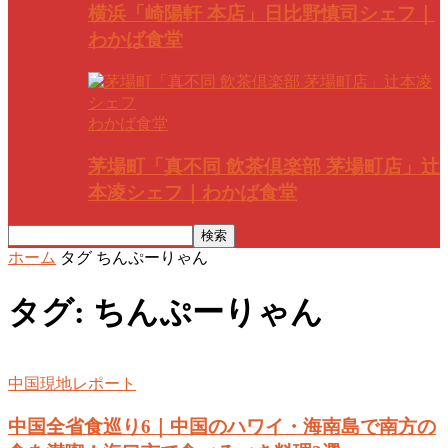
横浜「崎陽軒 本店」日比野慎司シェフ｜
わかば食堂
わかば食堂
茅場町「真不同 飲茶倶楽部 茅場町店」辻
本凌シェフ｜わかば食堂
ホーム
タグ
ちんぷーりゃん
タグ: ちんぷーりゃん
中国現地レポート
中国全省食巡り6｜中国のハワイ・海南島で南方の