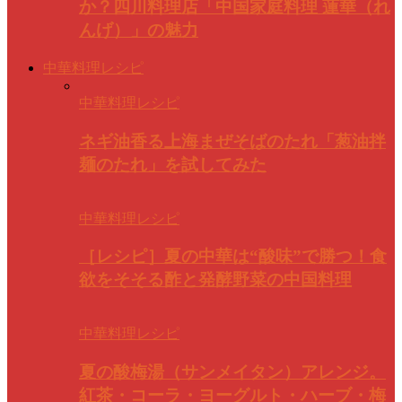
か？四川料理店「中国家庭料理 蓮華（れ
んげ）」の魅力
中華料理レシピ
中華料理レシピ
ネギ油香る上海まぜそばのたれ「葱油拌
麺のたれ」を試してみた
中華料理レシピ
［レシピ］夏の中華は“酸味”で勝つ！食
欲をそそる酢と発酵野菜の中国料理
中華料理レシピ
夏の酸梅湯（サンメイタン）アレンジ。
紅茶・コーラ・ヨーグルト・ハーブ・梅