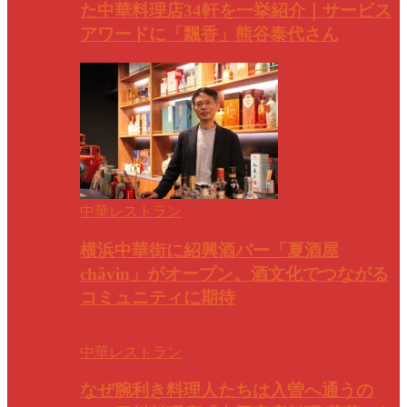
た中華料理店34軒を一挙紹介｜サービス
アワードに「飄香」熊谷泰代さん
中華レストラン
横浜中華街に紹興酒バー「夏酒屋
châvin」がオープン。酒文化でつながる
コミュニティに期待
中華レストラン
なぜ腕利き料理人たちは入曽へ通うの