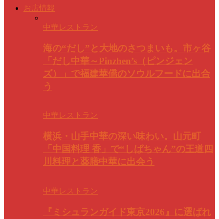
お店情報
中華レストラン
海の“だし”と大地のさつまいも。市ヶ谷
「だし中華～Pinzhen’s（ピンジェン
ズ）」で福建華僑のソウルフードに出合
う
中華レストラン
横浜・山手中華の深い味わい。山元町
「中国料理 香」で“しばちゃん”の王道四
川料理と薬膳中華に出会う
中華レストラン
『ミシュランガイド東京2026』に選ばれ