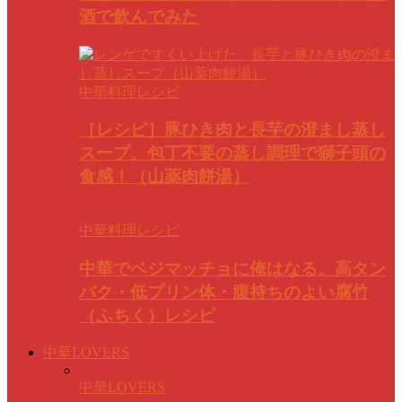
酒で飲んでみた
中華料理レシピ
［レシピ］豚ひき肉と長芋の澄まし蒸し
スープ。包丁不要の蒸し調理で獅子頭の
食感！（山薬肉餅湯）
中華料理レシピ
中華でベジマッチョに俺はなる。高タン
パク・低プリン体・腹持ちのよい腐竹
（ふちく）レシピ
中華LOVERS
中華LOVERS