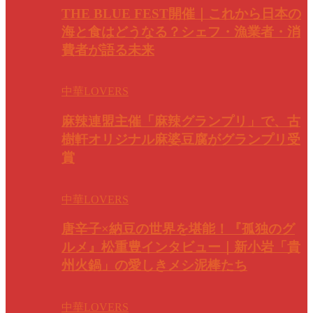
THE BLUE FEST開催｜これから日本の
海と食はどうなる？シェフ・漁業者・消
費者が語る未来
中華LOVERS
麻辣連盟主催「麻辣グランプリ」で、古
樹軒オリジナル麻婆豆腐がグランプリ受
賞
中華LOVERS
唐辛子×納豆の世界を堪能！『孤独のグ
ルメ』松重豊インタビュー｜新小岩「貴
州火鍋」の愛しきメシ泥棒たち
中華LOVERS