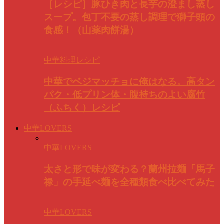
［レシピ］豚ひき肉と長芋の澄まし蒸し
スープ。包丁不要の蒸し調理で獅子頭の
食感！（山薬肉餅湯）
中華料理レシピ
中華でベジマッチョに俺はなる。高タン
パク・低プリン体・腹持ちのよい腐竹
（ふちく）レシピ
中華LOVERS
中華LOVERS
太さと形で味が変わる？蘭州拉麺「馬子
禄」の手延べ麺を全種類食べ比べてみた
中華LOVERS