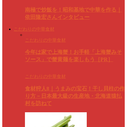
南極で炒飯を！昭和基地で中華を作る｜
依田隆宏さんインタビュー
こだわりの中華食材
こだわりの中華食材
今年は家で上海蟹！お手軽「上海蟹みそ
ソース」で蟹黄麺を楽しもう［PR］
こだわりの中華食材
食材狩人8｜うまみの宝石！干し貝柱の作
り方－日本最大級の生産地・北海道猿払
村を訪ねて