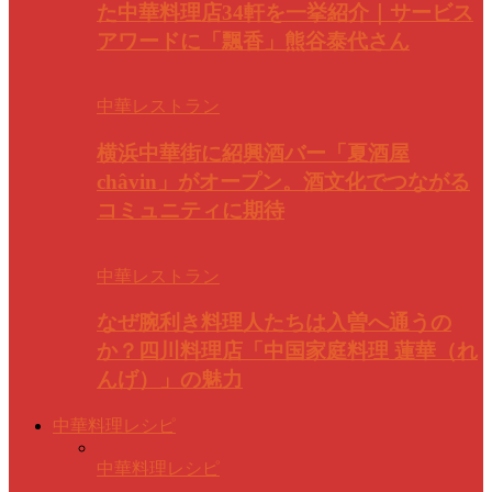
た中華料理店34軒を一挙紹介｜サービス
アワードに「飄香」熊谷泰代さん
中華レストラン
横浜中華街に紹興酒バー「夏酒屋
châvin」がオープン。酒文化でつながる
コミュニティに期待
中華レストラン
なぜ腕利き料理人たちは入曽へ通うの
か？四川料理店「中国家庭料理 蓮華（れ
んげ）」の魅力
中華料理レシピ
中華料理レシピ