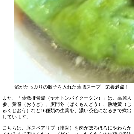
餡がたっぷりの餃子を入れた薬膳スープ。栄養満点！
また、「薬燉排骨湯（ヤオトンパイクータン）」は、高麗人
参、黄耆（おうぎ）、麦門冬（ばくもんどう）、熟地黃（じ
ゅくじおう）など16種類の生薬を、濃い茶色になるまで煮出
しています。
こちらは、豚スペアリブ（排骨）を肉がほろほろにやわらか