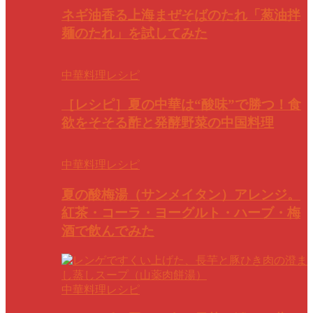
ネギ油香る上海まぜそばのたれ「葱油拌
麺のたれ」を試してみた
中華料理レシピ
［レシピ］夏の中華は“酸味”で勝つ！食
欲をそそる酢と発酵野菜の中国料理
中華料理レシピ
夏の酸梅湯（サンメイタン）アレンジ。
紅茶・コーラ・ヨーグルト・ハーブ・梅
酒で飲んでみた
中華料理レシピ