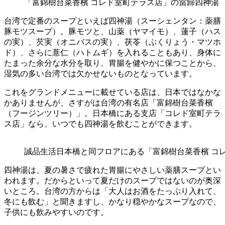
「富錦樹台菜香檳 コレド室町テラス店」の當歸四神湯
台湾で定番のスープといえば四神湯（スーシェンタン：薬膳
豚モツスープ）。豚モツと、山薬（ヤマイモ）、蓮子（ハス
の実）、芡実（オニバスの実）、茯苓（ぶくりょう・マツホ
ド）、さらに薏仁（ハトムギ）を入れることもあり、身体に
たまった余分な水分を取り、胃腸を健やかに保つことから、
湿気の多い台湾では欠かせないものとなっています。
これをグランドメニューに載せている店は、日本ではなかな
かありませんが、さすがは台湾の有名店「富錦樹台菜香檳
（フージンツリー）」。日本橋にある支店「コレド室町テラ
ス店」なら
、いつでも四神湯を飲むことができます。
誠品生活日本
橋と同フロアにあ
る「富錦樹台菜香檳 コ
四神湯は、夏の暑さで疲れた胃腸にやさしい薬膳スープとい
われます。だからといって夏だけのスープではないのが奥深
いところ。台湾の方からは「大人はお酒をたっぷり入れて、
冬にも飲む」と聞きますし、かなり穏やかなスープなので、
子供にも飲みやすいのです。