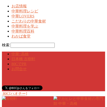
お店情報
中華料理レシピ
中華LOVERS
こだわりの中華食材
中華料理を学ぶ
中華料理百科
わかば食堂
検索
中華･高橋
日本橋 古樹軒
80CでPR
お問合せ
80C[ハオチー]