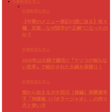
中華料理を学ぶ
中華料理を学ぶ
【中華のメニュー表記の謎に迫る】坦々
麺、豆鼓…なぜ誤字が“正解”になったの
か？
中華料理を学ぶ
2026年は火鍋で腸活!?『マツコの知らな
い世界』で紹介された火鍋を深掘り！
中華料理を学ぶ
畑から始まるガチ四川［後編］発酵唐辛
子「泡辣椒（パオラージャオ）」の作り
方と使い方