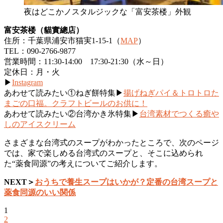
夜はどこかノスタルジックな「富安茶楼」外観
富安茶楼（
貓實總店）
住所：千葉県浦安市猫実1-15-1（
MAP
）
TEL：090-2766-9877
営業時間：11:30-14:00 17:30-21:30（水～日）
定休日：月・火
▶
Instagram
あわせて読みたい①ねぎ餅特集▶
揚げねぎパイ＆トロトロた
まごの口福。クラフトビールのお供に！
あわせて読みたい②台湾かき氷特集▶
台湾素材でつくる癒や
しのアイスクリーム
さまざまな台湾式のスープがわかったところで、次のページ
では、家で楽しめる台湾式のスープと、そこに込められ
た“薬食同源”の考えについてご紹介します。
NEXT＞
おうちで養生スープはいかが？定番の台湾スープと
薬食同源のいい関係
1
2