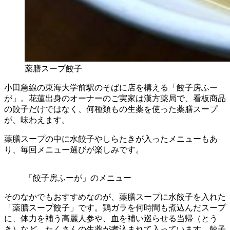
薬膳スープ餃子
小田急線の東海大学前駅のそばに店を構える「餃子房ふー
が」。花蓮出身のオーナーのご実家は漢方薬局で、看板商品
の餃子だけではなく、何種類もの生薬を使った薬膳スープ
が、味わえます。
薬膳スープの中に水餃子やしらたきが入ったメニューもあ
り、毎回メニュー選びが楽しみです。
「餃子房ふーが」のメニュー
そのなかでもおすすめなのが、薬膳スープに水餃子を入れた
「薬膳スープ餃子」です。鶏ガラを何時間も煮込んだスープ
に、体力を補う高麗人参や、血を補い巡らせる当帰（とう
き）など、たくさんの生薬が煮込まれて入っています。餃子