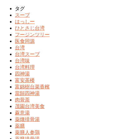
タグ
スープ
はっしー
ひとさじ台湾
フージンツリー
医食同源
台湾
台湾スープ
台湾味
台湾料理
四神湯
富安茶楼
富錦樹台菜香檳
當歸四神湯
肉骨茶
茂園台湾美食
蔴意湯
薬燉排骨湯
薬膳
薬膳人参鶏
薬膳排骨湯