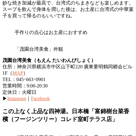
妙な焼き加減が最高で、台湾式のちまきなども楽しめます。
スープを飲んで身体を潤した後は、お土産に台湾式の中華菓
子を買って帰るのもいいですね。
手作りの点心はお土産におすすめ
「茂園台湾美食」外観
茂園台湾美食（もえん たいわんびしょく）
住所：神奈川県横浜市中区山下町220 廣東要明鶴同郷会ビル
1F（
MAP
）
TEL：045ｰ663ｰ0901
営業時間：9:00-20:30
定休日：火曜日
▶
Instagram
｜
Facebook
この上なく上品な四神湯。日本橋「富錦樹
台菜香
檳
（フージンツリー）
コ
レド室町テラス店」