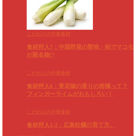
こだわりの中華食材
食材狩人7：中国野菜の聖地・柏でマコモ
が新名物!?
こだわりの中華食材
食材狩人6：青花椒の香りの柑橘って？
フィンガーライムがおもしろい！
こだわりの中華食材
食材狩人1-2：広島牡蠣の育て方。