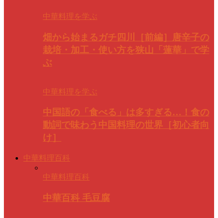
中華料理を学ぶ
畑から始まるガチ四川［前編］唐辛子の
栽培・加工・使い方を狭山「蓮華」で学
ぶ
中華料理を学ぶ
中国語の「食べる」は多すぎる…！食の
動詞で味わう中国料理の世界［初心者向
け］
中華料理百科
中華料理百科
中華百科 毛豆腐