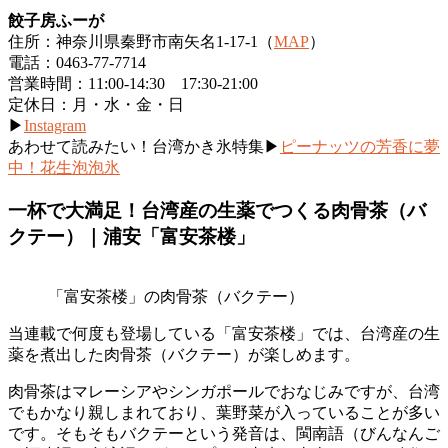
餃子房ふーが
住所：神奈川県秦野市南矢名1-17-1（
MAP
）
電話：0463-77-7714
営業時間：11:00-14:30 17:30-21:00
定休日：月・水・金・日
▶
Instagram
あわせて読みたい！台湾かき氷特集▶
ピーナッツの芳香に夢
中！花生泡泡氷
一杯で大満足！
台湾産の生薬
でつくる肉骨茶（バ
クテー）｜浦安「富安茶楼」
「富安茶楼」の肉骨茶（バクテー）
当連載で何度も登場している「富安
茶楼」では、台湾産の生
薬を煮出した肉骨茶（バクテー）が楽しめます。
肉骨茶はマレーシアやシンガポールでおなじみですが、台湾
でもかなり親しまれており、葉野菜が入っていることが多い
です。そもそもバクテーという発音は、閩南語（びんなんご