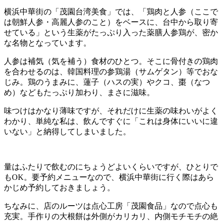
横浜中華街の「茂園台湾美食
」では、「鶏肉と人参（ここで
は朝鮮人参・高麗人参のこと）をベースに、台中から取り寄
せている」という生薬がたっぷり入った薬膳人参鶏が、密か
な名物となっています。
人参は補気（気を補う）食材のひとつ。そこに骨付きの鶏肉
を合わせるのは、韓国料理の参鶏湯（サムゲタン）等でおな
じみ。鶏のうまみに、蓮子（ハスの実）やクコ、棗（なつ
め）などもたっぷり加わり、まさに滋味。
味つけはかなり薄味ですが、それだけに生薬の味わいがよく
わかり、単純な私は、飲んですぐに「これは身体にいいに違
いない」と納得してしまいました。
量はふたりで飲むのにちょうどよいくらいですが、ひとりで
もOK。要予約メニューなので、横浜中華街に行く際はあら
かじめ予約しておきましょう。
ちなみに、店のルーツは点心工房「茂園食品」なので点心も
充実。手作りの大根餅は外側がカリカリ、内側モチモチの絶