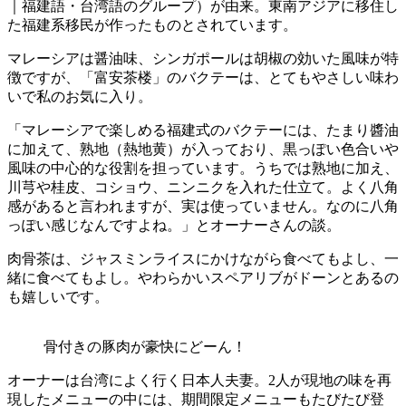
｜福建語・台湾語のグループ）が由来。東南アジアに移住し
た福建系移民が作ったものとされています。
マレーシアは醤油味、シンガポールは胡椒の効いた風味が特
徴ですが、「富安茶楼」のバクテーは、とてもやさしい味わ
いで私のお気に入り。
「マレーシアで楽しめる福建式のバクテーには、たまり醬油
に加えて、熟地（熱地黄）が入っており、黒っぽい色合いや
風味の中心的な役割を担っています。うちでは熟地に加え、
川芎や桂皮、コショウ、ニンニクを入れた仕立て。よく八角
感があると言われますが、実は使っていません。なのに八角
っぽい感じなんですよね。」とオーナーさんの談。
肉骨茶は、ジャスミンライスにかけながら食べてもよし、一
緒に食べてもよし。やわらかいスペアリブがドーンとあるの
も嬉しいです。
骨付きの豚肉が豪快にどーん！
オーナーは台湾によく行く日本人夫妻。2人が現地の味を再
現したメニューの中には、期間限定メニューもたびたび登