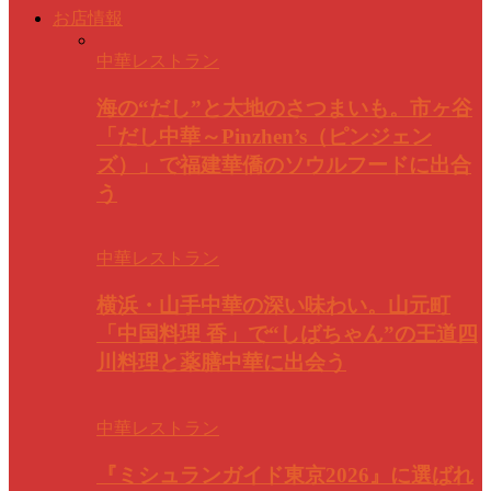
お店情報
中華レストラン
海の“だし”と大地のさつまいも。市ヶ谷
「だし中華～Pinzhen’s（ピンジェン
ズ）」で福建華僑のソウルフードに出合
う
中華レストラン
横浜・山手中華の深い味わい。山元町
「中国料理 香」で“しばちゃん”の王道四
川料理と薬膳中華に出会う
中華レストラン
『ミシュランガイド東京2026』に選ばれ