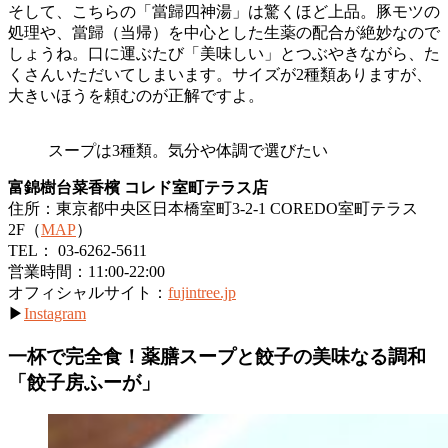
そして、こちらの「當歸四神湯」は驚くほど上品。豚モツの
処理や、當歸（当帰）を中心とした生薬の配合が絶妙なので
しょうね。口に運ぶたび「美味しい」とつぶやきながら、た
くさんいただいてしまいます。サイズが2種類ありますが、
大きいほうを頼むのが正解ですよ。
スープは3種類。気分や体調で選びたい
富錦樹台菜香檳 コレド室町テラス店
住所：東京都中央区日本橋室町3-2-1 COREDO室町テラス
2F（
MAP
）
TEL： 03-6262-5611
営業時間：11:00-22:00
オフィシャルサイト：
fujintree.jp
▶
Instagram
一杯で完全食！薬膳スープと餃子の美味なる調和
「餃子房ふーが」