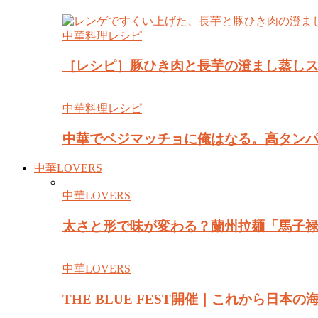
中華料理レシピ
［レシピ］豚ひき肉と長芋の澄まし蒸し
中華料理レシピ
中華でベジマッチョに俺はなる。高タン
中華LOVERS
中華LOVERS
太さと形で味が変わる？蘭州拉麺「馬子
中華LOVERS
THE BLUE FEST開催｜これから日