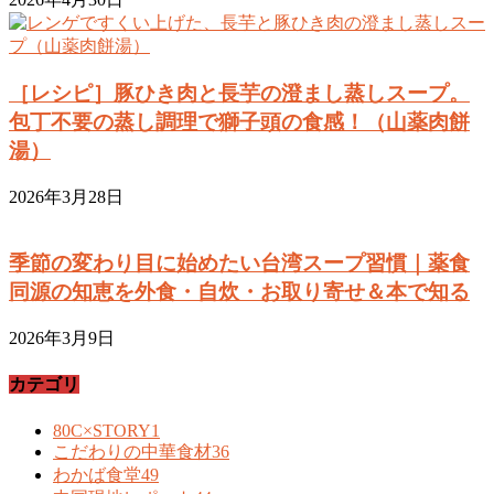
［レシピ］豚ひき肉と長芋の澄まし蒸しスープ。
包丁不要の蒸し調理で獅子頭の食感！（山薬肉餅
湯）
2026年3月28日
季節の変わり目に始めたい台湾スープ習慣｜薬食
同源の知恵を外食・自炊・お取り寄せ＆本で知る
2026年3月9日
カテゴリ
80C×STORY
1
こだわりの中華食材
36
わかば食堂
49