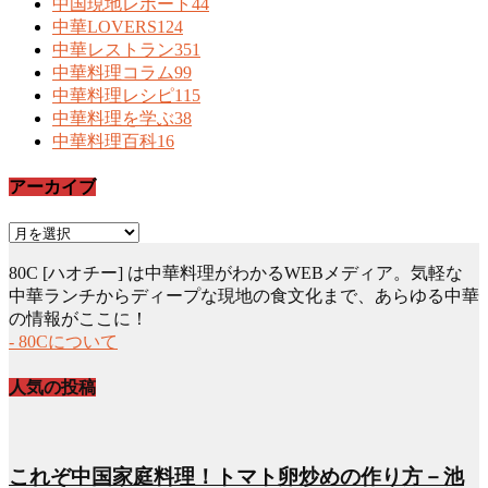
中国現地レポート
44
中華LOVERS
124
中華レストラン
351
中華料理コラム
99
中華料理レシピ
115
中華料理を学ぶ
38
中華料理百科
16
アーカイブ
ア
ー
80C [ハオチー] は中華料理がわかるWEBメディア。気軽な
カ
中華ランチからディープな現地の食文化まで、あらゆる中華
イ
の情報がここに！
ブ
- 80Cについて
人気の投稿
これぞ中国家庭料理！トマト卵炒めの作り方－池