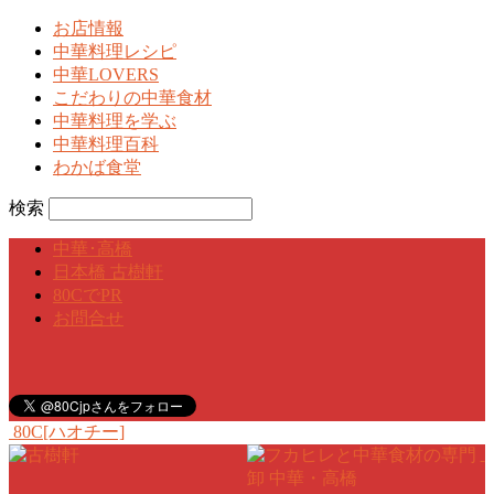
お店情報
中華料理レシピ
中華LOVERS
こだわりの中華食材
中華料理を学ぶ
中華料理百科
わかば食堂
検索
中華･高橋
日本橋 古樹軒
80CでPR
お問合せ
80C[ハオチー]