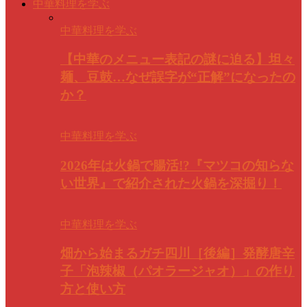
中華料理を学ぶ
中華料理を学ぶ
【中華のメニュー表記の謎に迫る】坦々
麺、豆鼓…なぜ誤字が“正解”になったの
か？
中華料理を学ぶ
2026年は火鍋で腸活!?『マツコの知らな
い世界』で紹介された火鍋を深掘り！
中華料理を学ぶ
畑から始まるガチ四川［後編］発酵唐辛
子「泡辣椒（パオラージャオ）」の作り
方と使い方