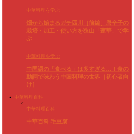
中華料理を学ぶ
畑から始まるガチ四川［前編］唐辛子の
栽培・加工・使い方を狭山「蓮華」で学
ぶ
中華料理を学ぶ
中国語の「食べる」は多すぎる…！食の
動詞で味わう中国料理の世界［初心者向
け］
中華料理百科
中華料理百科
中華百科 毛豆腐