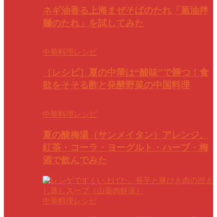
ネギ油香る上海まぜそばのたれ「葱油拌
麺のたれ」を試してみた
中華料理レシピ
［レシピ］夏の中華は“酸味”で勝つ！食
欲をそそる酢と発酵野菜の中国料理
中華料理レシピ
夏の酸梅湯（サンメイタン）アレンジ。
紅茶・コーラ・ヨーグルト・ハーブ・梅
酒で飲んでみた
中華料理レシピ