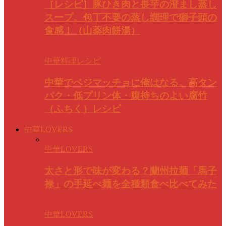
［レシピ］豚ひき肉と長芋の澄まし蒸し
スープ。包丁不要の蒸し調理で獅子頭の
食感！（山薬肉餅湯）
中華料理レシピ
中華でベジマッチョに俺はなる。高タン
パク・低プリン体・腹持ちのよい腐竹
（ふちく）レシピ
中華LOVERS
中華LOVERS
太さと形で味が変わる？蘭州拉麺「馬子
禄」の手延べ麺を全種類食べ比べてみた
中華LOVERS