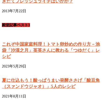
ぎたてフレッシュライチはいかが？
2013年7月22日
殿堂記事ベスト3
これぞ中国家庭料理！トマト卵炒めの作り方－池
袋「沙漠之月」英英さんに教わる「つゆだく」レ
シピ
2023年5月29日
夏に仕込もう！酸っぱうまい発酵ささげ「酸豆角
（スァンドウジャオ）」5人のレシピ
2021年8月11日