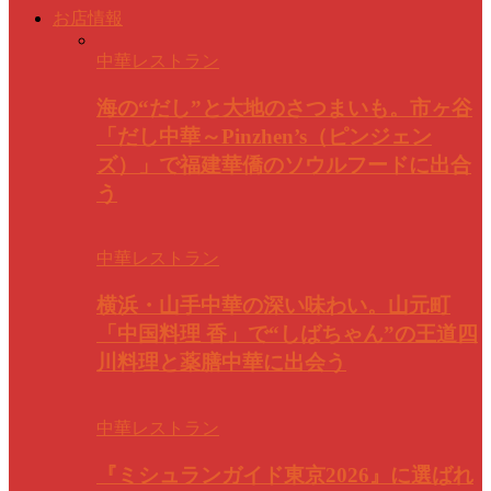
お店情報
中華レストラン
海の“だし”と大地のさつまいも。市ヶ谷
「だし中華～Pinzhen’s（ピンジェン
ズ）」で福建華僑のソウルフードに出合
う
中華レストラン
横浜・山手中華の深い味わい。山元町
「中国料理 香」で“しばちゃん”の王道四
川料理と薬膳中華に出会う
中華レストラン
『ミシュランガイド東京2026』に選ばれ