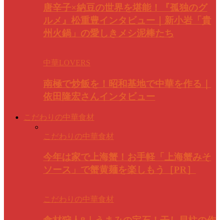
唐辛子×納豆の世界を堪能！『孤独のグ
ルメ』松重豊インタビュー｜新小岩「貴
州火鍋」の愛しきメシ泥棒たち
中華LOVERS
南極で炒飯を！昭和基地で中華を作る｜
依田隆宏さんインタビュー
こだわりの中華食材
こだわりの中華食材
今年は家で上海蟹！お手軽「上海蟹みそ
ソース」で蟹黄麺を楽しもう［PR］
こだわりの中華食材