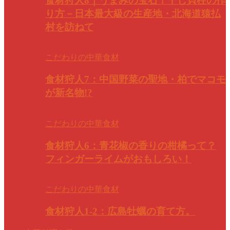
食材狩人8｜うまみの宝石！干し貝柱の作
り方－日本最大級の生産地・北海道猿払
村を訪ねて
こだわりの中華食材
食材狩人7：中国野菜の聖地・柏でマコモ
が新名物!?
こだわりの中華食材
食材狩人6：青花椒の香りの柑橘って？
フィンガーライムがおもしろい！
こだわりの中華食材
食材狩人1-2：広島牡蠣の育て方。