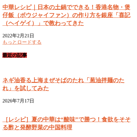
中華レシピ｜日本の土鍋でできる！香港名物・煲
仔飯（ボウジャイファン）の作り方を銀座「喜記
（ヘイゲイ）」で教わってきた
2022年2月21日
もっとロードする
最近の記事
ネギ油香る上海まぜそばのたれ「葱油拌麺のた
れ」を試してみた
2026年7月17日
［レシピ］夏の中華は“酸味”で勝つ！食欲をそそ
る酢と発酵野菜の中国料理