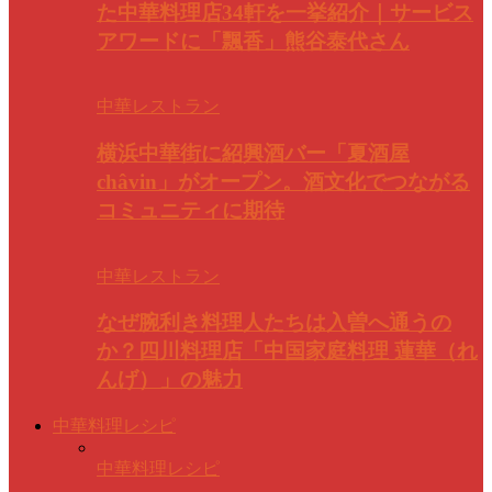
た中華料理店34軒を一挙紹介｜サービス
アワードに「飄香」熊谷泰代さん
中華レストラン
横浜中華街に紹興酒バー「夏酒屋
châvin」がオープン。酒文化でつながる
コミュニティに期待
中華レストラン
なぜ腕利き料理人たちは入曽へ通うの
か？四川料理店「中国家庭料理 蓮華（れ
んげ）」の魅力
中華料理レシピ
中華料理レシピ