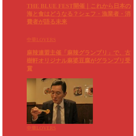
THE BLUE FEST開催｜これから日本の
海と食はどうなる？シェフ・漁業者・消
費者が語る未来
中華LOVERS
麻辣連盟主催「麻辣グランプリ」で、古
樹軒オリジナル麻婆豆腐がグランプリ受
賞
中華LOVERS