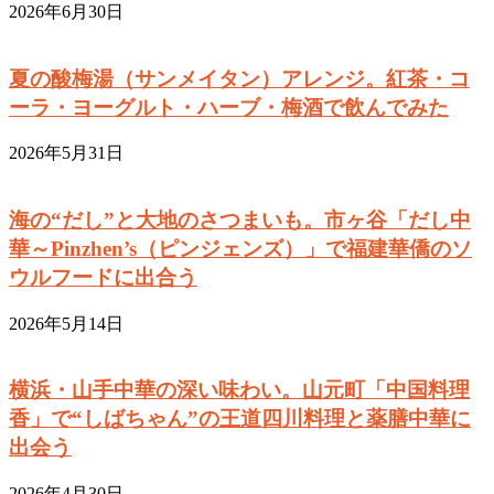
2026年6月30日
夏の酸梅湯（サンメイタン）アレンジ。紅茶・コ
ーラ・ヨーグルト・ハーブ・梅酒で飲んでみた
2026年5月31日
海の“だし”と大地のさつまいも。市ヶ谷「だし中
華～Pinzhen’s（ピンジェンズ）」で福建華僑のソ
ウルフードに出合う
2026年5月14日
横浜・山手中華の深い味わい。山元町「中国料理
香」で“しばちゃん”の王道四川料理と薬膳中華に
出会う
2026年4月30日