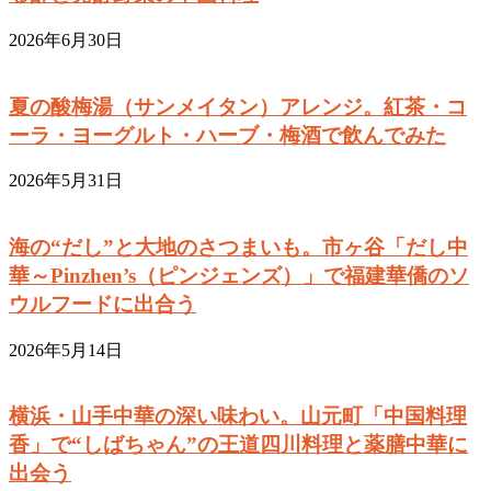
2026年6月30日
夏の酸梅湯（サンメイタン）アレンジ。紅茶・コ
ーラ・ヨーグルト・ハーブ・梅酒で飲んでみた
2026年5月31日
海の“だし”と大地のさつまいも。市ヶ谷「だし中
華～Pinzhen’s（ピンジェンズ）」で福建華僑のソ
ウルフードに出合う
2026年5月14日
横浜・山手中華の深い味わい。山元町「中国料理
香」で“しばちゃん”の王道四川料理と薬膳中華に
出会う