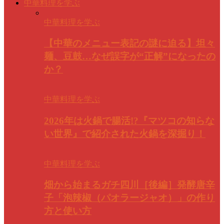
中華料理を学ぶ
中華料理を学ぶ
【中華のメニュー表記の謎に迫る】坦々
麺、豆鼓…なぜ誤字が“正解”になったの
か？
中華料理を学ぶ
2026年は火鍋で腸活!?『マツコの知らな
い世界』で紹介された火鍋を深掘り！
中華料理を学ぶ
畑から始まるガチ四川［後編］発酵唐辛
子「泡辣椒（パオラージャオ）」の作り
方と使い方