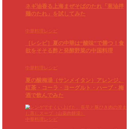
ネギ油香る上海まぜそばのたれ「葱油拌
麺のたれ」を試してみた
中華料理レシピ
［レシピ］夏の中華は“酸味”で勝つ！食
欲をそそる酢と発酵野菜の中国料理
中華料理レシピ
夏の酸梅湯（サンメイタン）アレンジ。
紅茶・コーラ・ヨーグルト・ハーブ・梅
酒で飲んでみた
中華料理レシピ