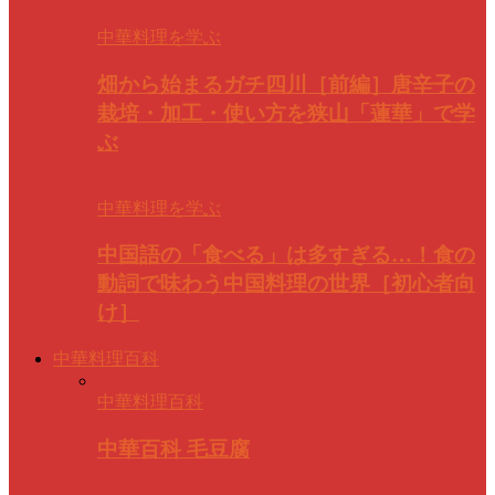
中華料理を学ぶ
畑から始まるガチ四川［前編］唐辛子の
栽培・加工・使い方を狭山「蓮華」で学
ぶ
中華料理を学ぶ
中国語の「食べる」は多すぎる…！食の
動詞で味わう中国料理の世界［初心者向
け］
中華料理百科
中華料理百科
中華百科 毛豆腐