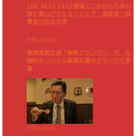
THE BLUE FEST開催｜これから日本の
海と食はどうなる？シェフ・漁業者・消
費者が語る未来
中華LOVERS
麻辣連盟主催「麻辣グランプリ」で、古
樹軒オリジナル麻婆豆腐がグランプリ受
賞
中華LOVERS