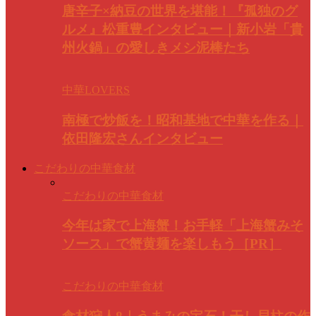
唐辛子×納豆の世界を堪能！『孤独のグ
ルメ』松重豊インタビュー｜新小岩「貴
州火鍋」の愛しきメシ泥棒たち
中華LOVERS
南極で炒飯を！昭和基地で中華を作る｜
依田隆宏さんインタビュー
こだわりの中華食材
こだわりの中華食材
今年は家で上海蟹！お手軽「上海蟹みそ
ソース」で蟹黄麺を楽しもう［PR］
こだわりの中華食材