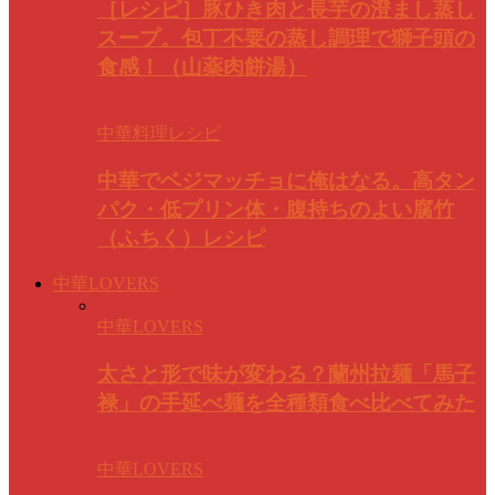
［レシピ］豚ひき肉と長芋の澄まし蒸し
スープ。包丁不要の蒸し調理で獅子頭の
食感！（山薬肉餅湯）
中華料理レシピ
中華でベジマッチョに俺はなる。高タン
パク・低プリン体・腹持ちのよい腐竹
（ふちく）レシピ
中華LOVERS
中華LOVERS
太さと形で味が変わる？蘭州拉麺「馬子
禄」の手延べ麺を全種類食べ比べてみた
中華LOVERS