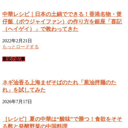
中華レシピ｜日本の土鍋でできる！香港名物・煲
仔飯（ボウジャイファン）の作り方を銀座「喜記
（ヘイゲイ）」で教わってきた
2022年2月21日
もっとロードする
最近の記事
ネギ油香る上海まぜそばのたれ「葱油拌麺のた
れ」を試してみた
2026年7月17日
［レシピ］夏の中華は“酸味”で勝つ！食欲をそそ
る酢と発酵野菜の中国料理