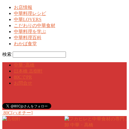
お店情報
中華料理レシピ
中華LOVERS
こだわりの中華食材
中華料理を学ぶ
中華料理百科
わかば食堂
検索
中華･高橋
日本橋 古樹軒
80CでPR
お問合せ
80C[ハオチー]