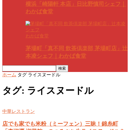
横浜「崎陽軒 本店」日比野慎司シェフ｜
わかば食堂
わかば食堂
茅場町「真不同 飲茶倶楽部 茅場町店」辻
本凌シェフ｜わかば食堂
ホーム
タグ
ライスヌードル
タグ: ライスヌードル
中華レストラン
店でも家でも米粉（ミーフェン）三昧！錦糸町