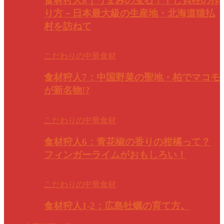
食材狩人8｜うまみの宝石！干し貝柱の作
り方－日本最大級の生産地・北海道猿払
村を訪ねて
こだわりの中華食材
食材狩人7：中国野菜の聖地・柏でマコモ
が新名物!?
こだわりの中華食材
食材狩人6：青花椒の香りの柑橘って？
フィンガーライムがおもしろい！
こだわりの中華食材
食材狩人1-2：広島牡蠣の育て方。