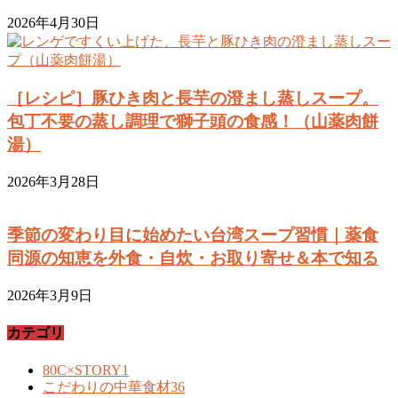
2026年4月30日
［レシピ］豚ひき肉と長芋の澄まし蒸しスープ。
包丁不要の蒸し調理で獅子頭の食感！（山薬肉餅
湯）
2026年3月28日
季節の変わり目に始めたい台湾スープ習慣｜薬食
同源の知恵を外食・自炊・お取り寄せ＆本で知る
2026年3月9日
カテゴリ
80C×STORY
1
こだわりの中華食材
36