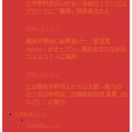
た中華料理店34軒を一挙紹介｜サービス
アワードに「飄香」熊谷泰代さん
中華レストラン
横浜中華街に紹興酒バー「夏酒屋
châvin」がオープン。酒文化でつながる
コミュニティに期待
中華レストラン
なぜ腕利き料理人たちは入曽へ通うの
か？四川料理店「中国家庭料理 蓮華（れ
んげ）」の魅力
中華料理レシピ
中華料理レシピ