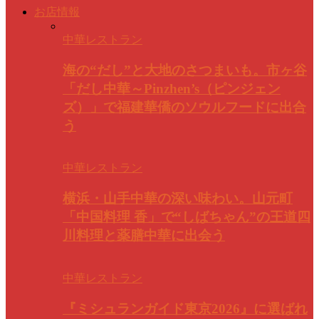
お店情報
中華レストラン
海の“だし”と大地のさつまいも。市ヶ谷
「だし中華～Pinzhen’s（ピンジェン
ズ）」で福建華僑のソウルフードに出合
う
中華レストラン
横浜・山手中華の深い味わい。山元町
「中国料理 香」で“しばちゃん”の王道四
川料理と薬膳中華に出会う
中華レストラン
『ミシュランガイド東京2026』に選ばれ