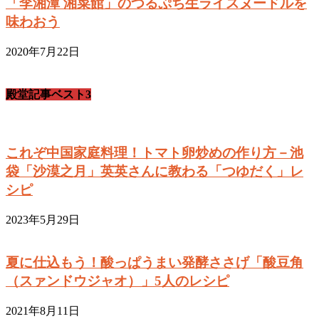
「李湘潭 湘菜館」のつるぷち生ライスヌードルを
味わおう
2020年7月22日
殿堂記事ベスト3
これぞ中国家庭料理！トマト卵炒めの作り方－池
袋「沙漠之月」英英さんに教わる「つゆだく」レ
シピ
2023年5月29日
夏に仕込もう！酸っぱうまい発酵ささげ「酸豆角
（スァンドウジャオ）」5人のレシピ
2021年8月11日