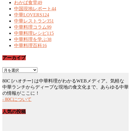
わかば食堂
49
中国現地レポート
44
中華LOVERS
124
中華レストラン
351
中華料理コラム
99
中華料理レシピ
115
中華料理を学ぶ
38
中華料理百科
16
アーカイブ
ア
ー
80C [ハオチー] は中華料理がわかるWEBメディア。気軽な
カ
中華ランチからディープな現地の食文化まで、あらゆる中華
イ
の情報がここに！
ブ
- 80Cについて
人気の投稿