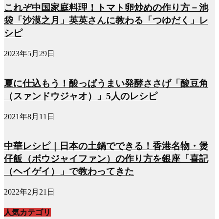
これぞ中国家庭料理！トマト卵炒めの作り方－池
袋「沙漠之月」英英さんに教わる「つゆだく」レ
シピ
2023年5月29日
夏に仕込もう！酸っぱうまい発酵ささげ「酸豆角
（スァンドウジャオ）」5人のレシピ
2021年8月11日
中華レシピ｜日本の土鍋でできる！香港名物・煲
仔飯（ボウジャイファン）の作り方を銀座「喜記
（ヘイゲイ）」で教わってきた
2022年2月21日
人気カテゴリ