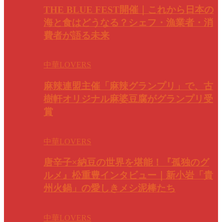
THE BLUE FEST開催｜これから日本の
海と食はどうなる？シェフ・漁業者・消
費者が語る未来
中華LOVERS
麻辣連盟主催「麻辣グランプリ」で、古
樹軒オリジナル麻婆豆腐がグランプリ受
賞
中華LOVERS
唐辛子×納豆の世界を堪能！『孤独のグ
ルメ』松重豊インタビュー｜新小岩「貴
州火鍋」の愛しきメシ泥棒たち
中華LOVERS