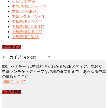
わかば食堂
49
中国現地レポート
44
中華LOVERS
124
中華レストラン
351
中華料理コラム
99
中華料理レシピ
115
中華料理を学ぶ
38
中華料理百科
16
アーカイブ
アーカイブ
80C [ハオチー] は中華料理がわかるWEBメディア。気軽な
中華ランチからディープな現地の食文化まで、あらゆる中華
の情報がここに！
- 80Cについて
人気の投稿