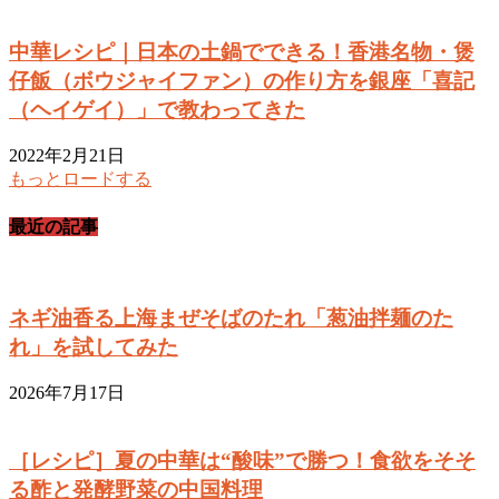
中華レシピ｜日本の土鍋でできる！香港名物・煲
仔飯（ボウジャイファン）の作り方を銀座「喜記
（ヘイゲイ）」で教わってきた
2022年2月21日
もっとロードする
最近の記事
ネギ油香る上海まぜそばのたれ「葱油拌麺のた
れ」を試してみた
2026年7月17日
［レシピ］夏の中華は“酸味”で勝つ！食欲をそそ
る酢と発酵野菜の中国料理