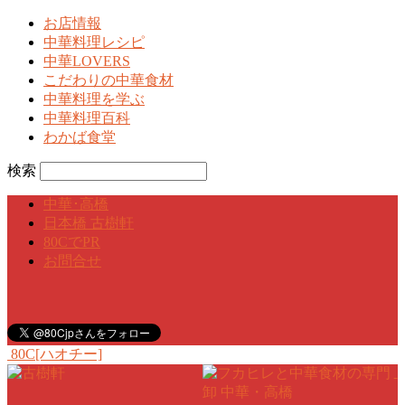
お店情報
中華料理レシピ
中華LOVERS
こだわりの中華食材
中華料理を学ぶ
中華料理百科
わかば食堂
検索
中華･高橋
日本橋 古樹軒
80CでPR
お問合せ
80C[ハオチー]