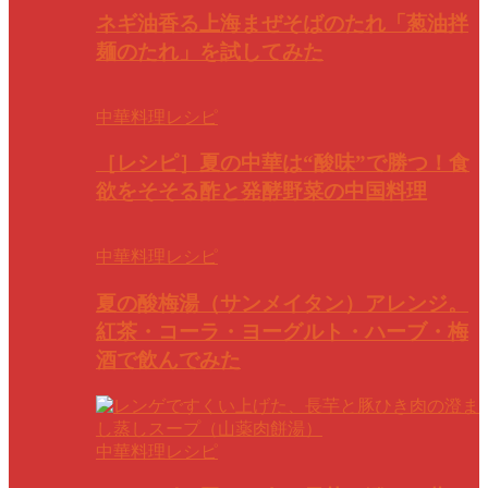
ネギ油香る上海まぜそばのたれ「葱油拌
麺のたれ」を試してみた
中華料理レシピ
［レシピ］夏の中華は“酸味”で勝つ！食
欲をそそる酢と発酵野菜の中国料理
中華料理レシピ
夏の酸梅湯（サンメイタン）アレンジ。
紅茶・コーラ・ヨーグルト・ハーブ・梅
酒で飲んでみた
中華料理レシピ