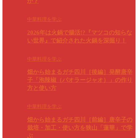
か？
中華料理を学ぶ
2026年は火鍋で腸活!?『マツコの知らな
い世界』で紹介された火鍋を深掘り！
中華料理を学ぶ
畑から始まるガチ四川［後編］発酵唐辛
子「泡辣椒（パオラージャオ）」の作り
方と使い方
中華料理を学ぶ
畑から始まるガチ四川［前編］唐辛子の
栽培・加工・使い方を狭山「蓮華」で学
ぶ