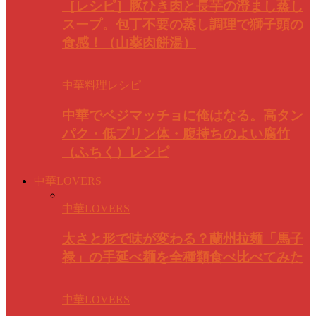
［レシピ］豚ひき肉と長芋の澄まし蒸し
スープ。包丁不要の蒸し調理で獅子頭の
食感！（山薬肉餅湯）
中華料理レシピ
中華でベジマッチョに俺はなる。高タン
パク・低プリン体・腹持ちのよい腐竹
（ふちく）レシピ
中華LOVERS
中華LOVERS
太さと形で味が変わる？蘭州拉麺「馬子
禄」の手延べ麺を全種類食べ比べてみた
中華LOVERS