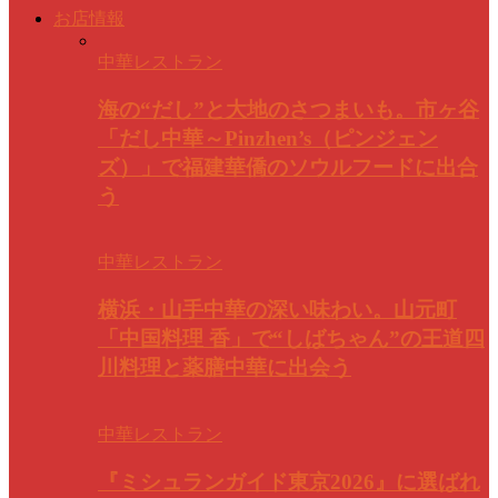
お店情報
中華レストラン
海の“だし”と大地のさつまいも。市ヶ谷
「だし中華～Pinzhen’s（ピンジェン
ズ）」で福建華僑のソウルフードに出合
う
中華レストラン
横浜・山手中華の深い味わい。山元町
「中国料理 香」で“しばちゃん”の王道四
川料理と薬膳中華に出会う
中華レストラン
『ミシュランガイド東京2026』に選ばれ