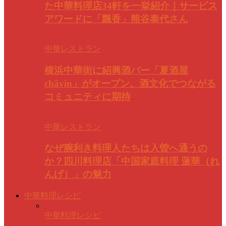
た中華料理店34軒を一挙紹介｜サービス
アワードに「飄香」熊谷泰代さん
中華レストラン
横浜中華街に紹興酒バー「夏酒屋
châvin」がオープン。酒文化でつながる
コミュニティに期待
中華レストラン
なぜ腕利き料理人たちは入曽へ通うの
か？四川料理店「中国家庭料理 蓮華（れ
んげ）」の魅力
中華料理レシピ
中華料理レシピ