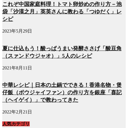
これぞ中国家庭料理！トマト卵炒めの作り方－池
袋「沙漠之月」英英さんに教わる「つゆだく」レ
シピ
2023年5月29日
夏に仕込もう！酸っぱうまい発酵ささげ「酸豆角
（スァンドウジャオ）」5人のレシピ
2021年8月11日
中華レシピ｜日本の土鍋でできる！香港名物・煲
仔飯（ボウジャイファン）の作り方を銀座「喜記
（ヘイゲイ）」で教わってきた
2022年2月21日
人気カテゴリ