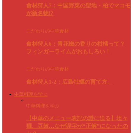
食材狩人7：中国野菜の聖地・柏でマコモ
が新名物!?
こだわりの中華食材
食材狩人6：青花椒の香りの柑橘って？
フィンガーライムがおもしろい！
こだわりの中華食材
食材狩人1-2：広島牡蠣の育て方。
中華料理を学ぶ
中華料理を学ぶ
【中華のメニュー表記の謎に迫る】坦々
麺、豆鼓…なぜ誤字が“正解”になったの