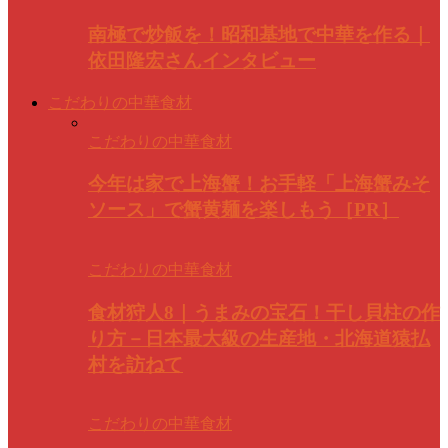
南極で炒飯を！昭和基地で中華を作る｜
依田隆宏さんインタビュー
こだわりの中華食材
こだわりの中華食材
今年は家で上海蟹！お手軽「上海蟹みそ
ソース」で蟹黄麺を楽しもう［PR］
こだわりの中華食材
食材狩人8｜うまみの宝石！干し貝柱の作
り方－日本最大級の生産地・北海道猿払
村を訪ねて
こだわりの中華食材