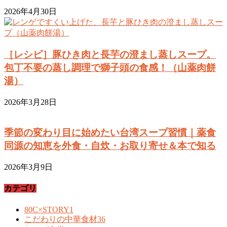
2026年4月30日
［レシピ］豚ひき肉と長芋の澄まし蒸しスープ。
包丁不要の蒸し調理で獅子頭の食感！（山薬肉餅
湯）
2026年3月28日
季節の変わり目に始めたい台湾スープ習慣｜薬食
同源の知恵を外食・自炊・お取り寄せ＆本で知る
2026年3月9日
カテゴリ
80C×STORY
1
こだわりの中華食材
36