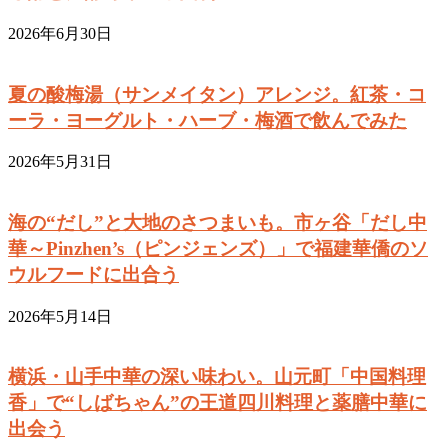
2026年6月30日
夏の酸梅湯（サンメイタン）アレンジ。紅茶・コ
ーラ・ヨーグルト・ハーブ・梅酒で飲んでみた
2026年5月31日
海の“だし”と大地のさつまいも。市ヶ谷「だし中
華～Pinzhen’s（ピンジェンズ）」で福建華僑のソ
ウルフードに出合う
2026年5月14日
横浜・山手中華の深い味わい。山元町「中国料理
香」で“しばちゃん”の王道四川料理と薬膳中華に
出会う