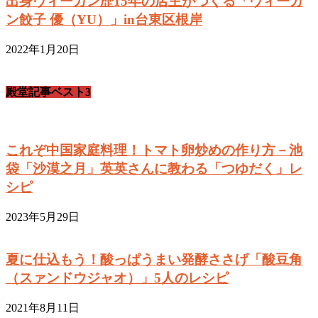
出身ヴィーガン歴15年の店主がつくる「ヴィーガ
ン餃子 優（YU）」in台東区根岸
2022年1月20日
殿堂記事ベスト3
これぞ中国家庭料理！トマト卵炒めの作り方－池
袋「沙漠之月」英英さんに教わる「つゆだく」レ
シピ
2023年5月29日
夏に仕込もう！酸っぱうまい発酵ささげ「酸豆角
（スァンドウジャオ）」5人のレシピ
2021年8月11日