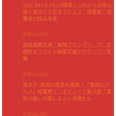
THE BLUE FEST開催｜これから日本の
海と食はどうなる？シェフ・漁業者・消
費者が語る未来
中華LOVERS
麻辣連盟主催「麻辣グランプリ」で、古
樹軒オリジナル麻婆豆腐がグランプリ受
賞
中華LOVERS
唐辛子×納豆の世界を堪能！『孤独のグ
ルメ』松重豊インタビュー｜新小岩「貴
州火鍋」の愛しきメシ泥棒たち
中華LOVERS