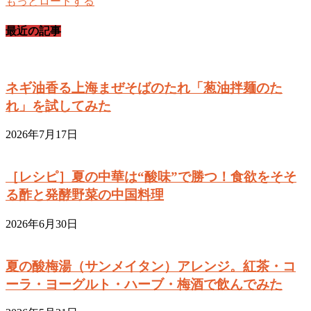
もっとロードする
最近の記事
ネギ油香る上海まぜそばのたれ「葱油拌麺のた
れ」を試してみた
2026年7月17日
［レシピ］夏の中華は“酸味”で勝つ！食欲をそそ
る酢と発酵野菜の中国料理
2026年6月30日
夏の酸梅湯（サンメイタン）アレンジ。紅茶・コ
ーラ・ヨーグルト・ハーブ・梅酒で飲んでみた