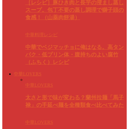
［レシピ］豚ひき肉と長芋の澄まし蒸し
スープ。包丁不要の蒸し調理で獅子頭の
食感！（山薬肉餅湯）
中華料理レシピ
中華でベジマッチョに俺はなる。高タン
パク・低プリン体・腹持ちのよい腐竹
（ふちく）レシピ
中華LOVERS
中華LOVERS
太さと形で味が変わる？蘭州拉麺「馬子
禄」の手延べ麺を全種類食べ比べてみた
中華LOVERS