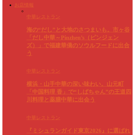
お店情報
中華レストラン
海の“だし”と大地のさつまいも。市ヶ谷
「だし中華～Pinzhen’s（ピンジェン
ズ）」で福建華僑のソウルフードに出合
う
中華レストラン
横浜・山手中華の深い味わい。山元町
「中国料理 香」で“しばちゃん”の王道四
川料理と薬膳中華に出会う
中華レストラン
『ミシュランガイド東京2026』に選ばれ