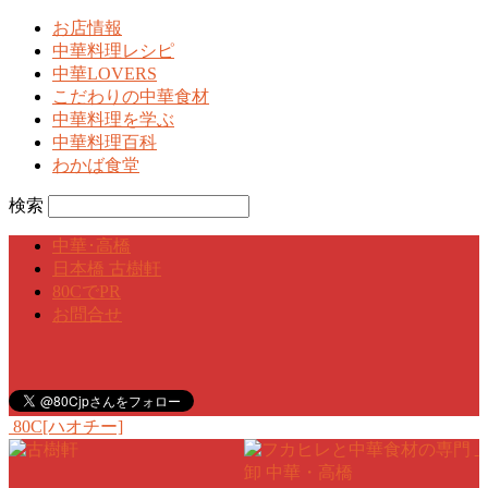
お店情報
中華料理レシピ
中華LOVERS
こだわりの中華食材
中華料理を学ぶ
中華料理百科
わかば食堂
検索
中華･高橋
日本橋 古樹軒
80CでPR
お問合せ
80C[ハオチー]