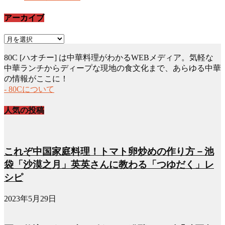
アーカイブ
ア
ー
80C [ハオチー] は中華料理がわかるWEBメディア。気軽な
カ
中華ランチからディープな現地の食文化まで、あらゆる中華
イ
の情報がここに！
ブ
- 80Cについて
人気の投稿
これぞ中国家庭料理！トマト卵炒めの作り方－池
袋「沙漠之月」英英さんに教わる「つゆだく」レ
シピ
2023年5月29日