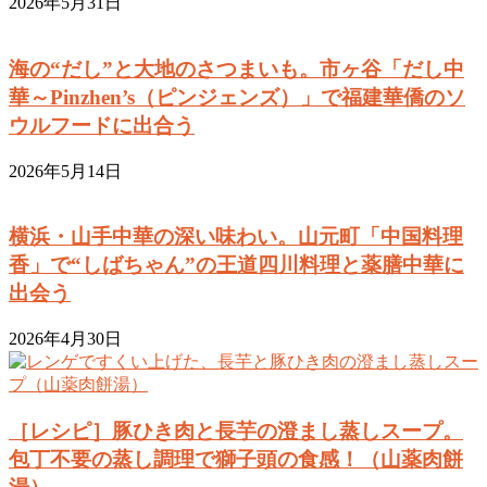
2026年5月31日
海の“だし”と大地のさつまいも。市ヶ谷「だし中
華～Pinzhen’s（ピンジェンズ）」で福建華僑のソ
ウルフードに出合う
2026年5月14日
横浜・山手中華の深い味わい。山元町「中国料理
香」で“しばちゃん”の王道四川料理と薬膳中華に
出会う
2026年4月30日
［レシピ］豚ひき肉と長芋の澄まし蒸しスープ。
包丁不要の蒸し調理で獅子頭の食感！（山薬肉餅