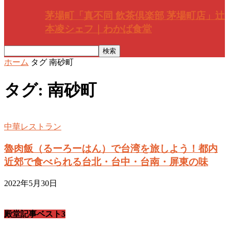
茅場町「真不同 飲茶倶楽部 茅場町店」辻
本凌シェフ｜わかば食堂
ホーム
タグ
南砂町
タグ: 南砂町
中華レストラン
魯肉飯（るーろーはん）で台湾を旅しよう！都内
近郊で食べられる台北・台中・台南・屏東の味
2022年5月30日
殿堂記事ベスト3