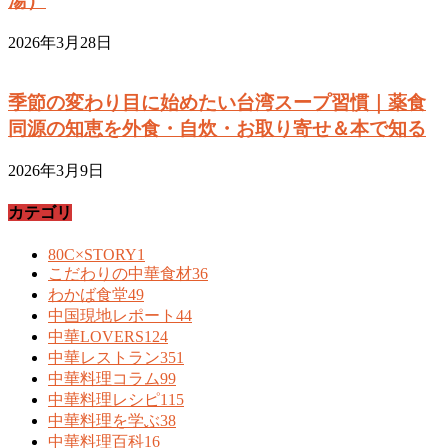
湯）
2026年3月28日
季節の変わり目に始めたい台湾スープ習慣｜薬食
同源の知恵を外食・自炊・お取り寄せ＆本で知る
2026年3月9日
カテゴリ
80C×STORY
1
こだわりの中華食材
36
わかば食堂
49
中国現地レポート
44
中華LOVERS
124
中華レストラン
351
中華料理コラム
99
中華料理レシピ
115
中華料理を学ぶ
38
中華料理百科
16