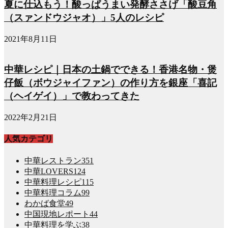
夏に仕込もう！酸っぱうまい発酵ささげ「酸豆角
（スァンドウジャオ）」5人のレシピ
2021年8月11日
中華レシピ｜日本の土鍋でできる！香港名物・煲
仔飯（ボウジャイファン）の作り方を銀座「喜記
（ヘイゲイ）」で教わってきた
2022年2月21日
人気カテゴリ
中華レストラン
351
中華LOVERS
124
中華料理レシピ
115
中華料理コラム
99
わかば食堂
49
中国現地レポート
44
中華料理を学ぶ
38