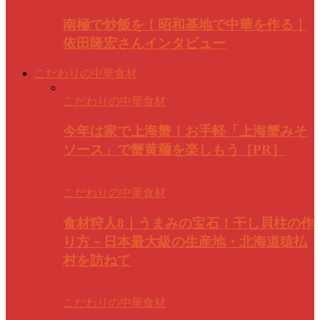
南極で炒飯を！昭和基地で中華を作る｜
依田隆宏さんインタビュー
こだわりの中華食材
こだわりの中華食材
今年は家で上海蟹！お手軽「上海蟹みそ
ソース」で蟹黄麺を楽しもう［PR］
こだわりの中華食材
食材狩人8｜うまみの宝石！干し貝柱の作
り方－日本最大級の生産地・北海道猿払
村を訪ねて
こだわりの中華食材