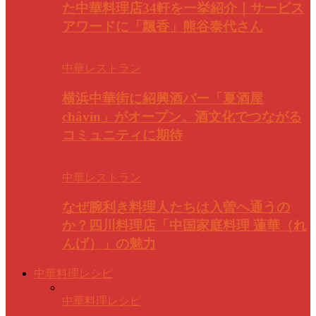
た中華料理店34軒を一挙紹介｜サービス
アワードに「飄香」熊谷泰代さん
中華レストラン
横浜中華街に紹興酒バー「夏酒屋
châvin」がオープン。酒文化でつながる
コミュニティに期待
中華レストラン
なぜ腕利き料理人たちは入曽へ通うの
か？四川料理店「中国家庭料理 蓮華（れ
んげ）」の魅力
中華料理レシピ
中華料理レシピ