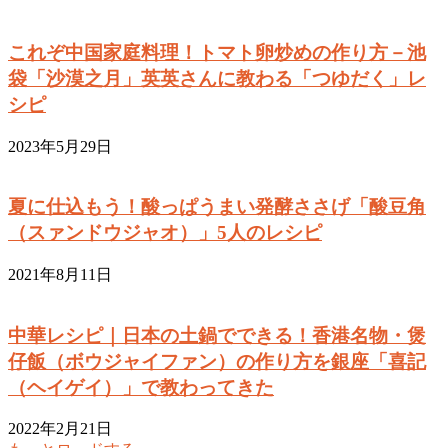
これぞ中国家庭料理！トマト卵炒めの作り方－池
袋「沙漠之月」英英さんに教わる「つゆだく」レ
シピ
2023年5月29日
夏に仕込もう！酸っぱうまい発酵ささげ「酸豆角
（スァンドウジャオ）」5人のレシピ
2021年8月11日
中華レシピ｜日本の土鍋でできる！香港名物・煲
仔飯（ボウジャイファン）の作り方を銀座「喜記
（ヘイゲイ）」で教わってきた
2022年2月21日