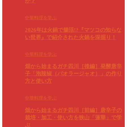
か？
中華料理を学ぶ
2026年は火鍋で腸活!?『マツコの知らな
い世界』で紹介された火鍋を深掘り！
中華料理を学ぶ
畑から始まるガチ四川［後編］発酵唐辛
子「泡辣椒（パオラージャオ）」の作り
方と使い方
中華料理を学ぶ
畑から始まるガチ四川［前編］唐辛子の
栽培・加工・使い方を狭山「蓮華」で学
ぶ