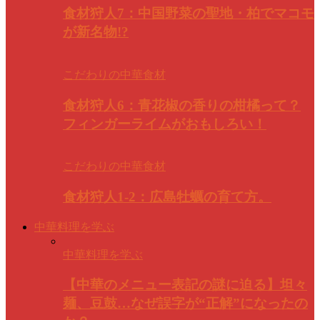
食材狩人7：中国野菜の聖地・柏でマコモ
が新名物!?
こだわりの中華食材
食材狩人6：青花椒の香りの柑橘って？
フィンガーライムがおもしろい！
こだわりの中華食材
食材狩人1-2：広島牡蠣の育て方。
中華料理を学ぶ
中華料理を学ぶ
【中華のメニュー表記の謎に迫る】坦々
麺、豆鼓…なぜ誤字が“正解”になったの