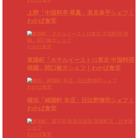
上野「中国料亭 翠鳳」高見皐平シェフ｜
わかば食堂
わかば食堂
東陽町「ホテルイースト21東京 中国料理
桃園」関口敏大シェフ｜わかば食堂
わかば食堂
横浜「崎陽軒 本店」日比野慎司シェフ｜
わかば食堂
わかば食堂