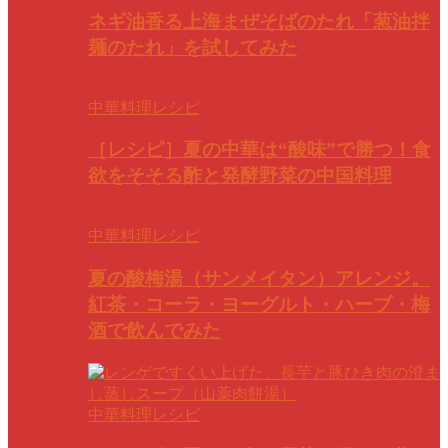
ネギ油香る上海まぜそばのたれ「葱油拌
麺のたれ」を試してみた
中華料理レシピ
［レシピ］夏の中華は“酸味”で勝つ！食
欲をそそる酢と発酵野菜の中国料理
中華料理レシピ
夏の酸梅湯（サンメイタン）アレンジ。
紅茶・コーラ・ヨーグルト・ハーブ・梅
酒で飲んでみた
中華料理レシピ