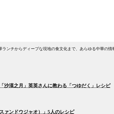
軽な中華ランチからディープな現地の食文化まで、あらゆる中華の
「沙漠之月」英英さんに教わる「つゆだく」レシピ
スァンドウジャオ）」5人のレシピ