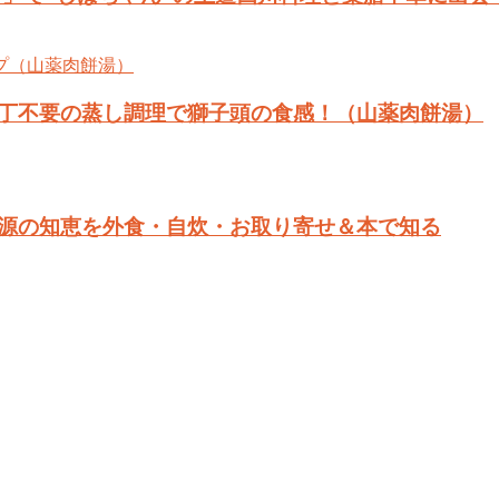
丁不要の蒸し調理で獅子頭の食感！（山薬肉餅湯）
源の知恵を外食・自炊・お取り寄せ＆本で知る