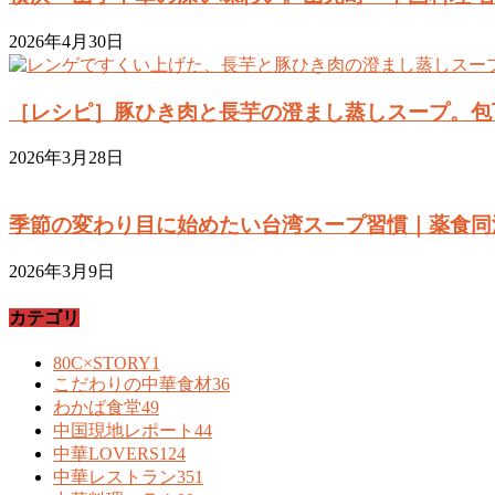
2026年4月30日
［レシピ］豚ひき肉と長芋の澄まし蒸しスープ。包
2026年3月28日
季節の変わり目に始めたい台湾スープ習慣｜薬食同
2026年3月9日
カテゴリ
80C×STORY
1
こだわりの中華食材
36
わかば食堂
49
中国現地レポート
44
中華LOVERS
124
中華レストラン
351