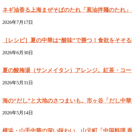
ネギ油香る上海まぜそばのたれ「葱油拌麺のたれ」
2026年7月17日
［レシピ］夏の中華は“酸味”で勝つ！食欲をそそ
2026年6月30日
夏の酸梅湯（サンメイタン）アレンジ。紅茶・コー
2026年5月31日
海の“だし”と大地のさつまいも。市ヶ谷「だし中華～
2026年5月14日
横浜・山手中華の深い味わい。山元町「中国料理 