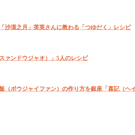
「沙漠之月」英英さんに教わる「つゆだく」レシピ
スァンドウジャオ）」5人のレシピ
飯（ボウジャイファン）の作り方を銀座「喜記（ヘ