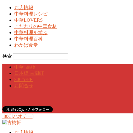
お店情報
中華料理レシピ
中華LOVERS
こだわりの中華食材
中華料理を学ぶ
中華料理百科
わかば食堂
検索
中華･高橋
日本橋 古樹軒
80CでPR
お問合せ
80C[ハオチー]
お店情報