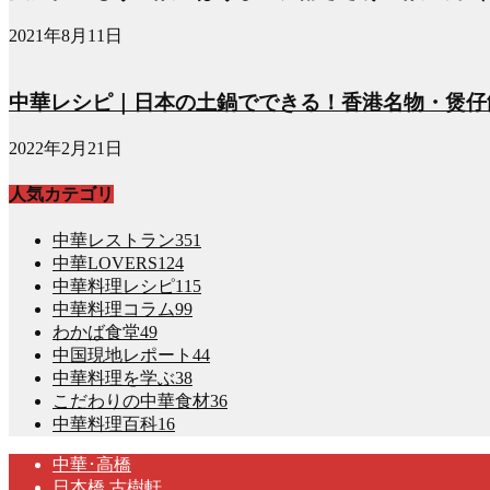
2021年8月11日
中華レシピ｜日本の土鍋でできる！香港名物・煲仔
2022年2月21日
人気カテゴリ
中華レストラン
351
中華LOVERS
124
中華料理レシピ
115
中華料理コラム
99
わかば食堂
49
中国現地レポート
44
中華料理を学ぶ
38
こだわりの中華食材
36
中華料理百科
16
中華･高橋
日本橋 古樹軒