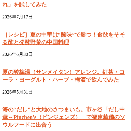
れ」を試してみた
2026年7月17日
［レシピ］夏の中華は“酸味”で勝つ！食欲をそそ
る酢と発酵野菜の中国料理
2026年6月30日
夏の酸梅湯（サンメイタン）アレンジ。紅茶・コ
ーラ・ヨーグルト・ハーブ・梅酒で飲んでみた
2026年5月31日
海の“だし”と大地のさつまいも。市ヶ谷「だし中
華～Pinzhen’s（ピンジェンズ）」で福建華僑のソ
ウルフードに出合う