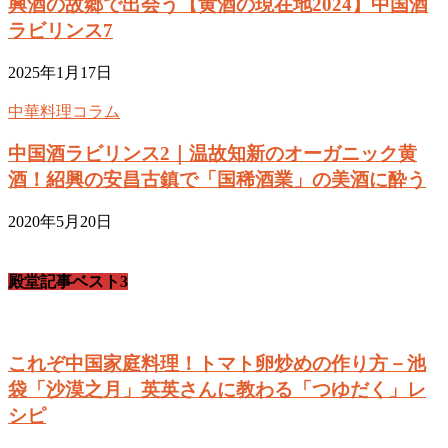
興酒の故郷で出会う【黄酒の現在地2024】中国酒
ラビリンス7
2025年1月17日
中華料理コラム
中国酒ラビリンス2｜温故知新のオーガニック黄
酒！紹興の安昌古鎮で「国稀酒業」の美酒に酔う
2020年5月20日
殿堂記事ベスト3
これぞ中国家庭料理！トマト卵炒めの作り方－池
袋「沙漠之月」英英さんに教わる「つゆだく」レ
シピ