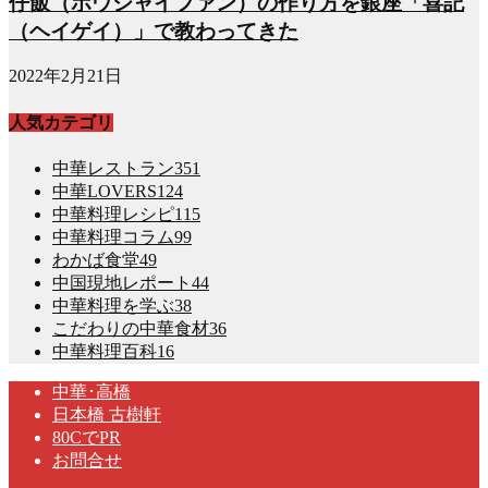
仔飯（ボウジャイファン）の作り方を銀座「喜記
（ヘイゲイ）」で教わってきた
2022年2月21日
人気カテゴリ
中華レストラン
351
中華LOVERS
124
中華料理レシピ
115
中華料理コラム
99
わかば食堂
49
中国現地レポート
44
中華料理を学ぶ
38
こだわりの中華食材
36
中華料理百科
16
中華･高橋
日本橋 古樹軒
80CでPR
お問合せ