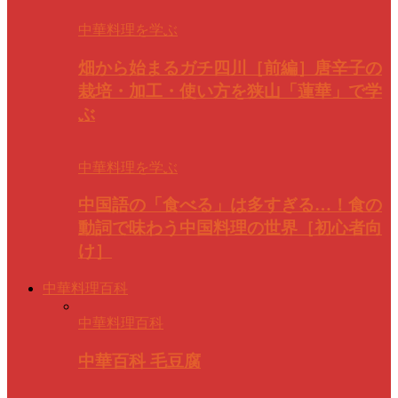
中華料理を学ぶ
畑から始まるガチ四川［前編］唐辛子の
栽培・加工・使い方を狭山「蓮華」で学
ぶ
中華料理を学ぶ
中国語の「食べる」は多すぎる…！食の
動詞で味わう中国料理の世界［初心者向
け］
中華料理百科
中華料理百科
中華百科 毛豆腐