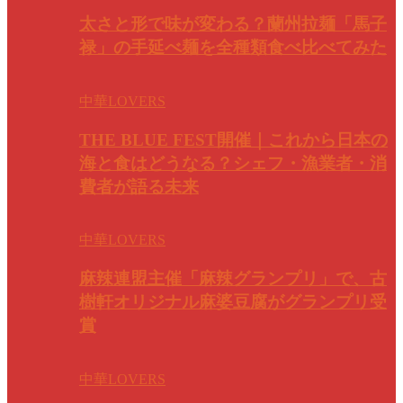
太さと形で味が変わる？蘭州拉麺「馬子
禄」の手延べ麺を全種類食べ比べてみた
中華LOVERS
THE BLUE FEST開催｜これから日本の
海と食はどうなる？シェフ・漁業者・消
費者が語る未来
中華LOVERS
麻辣連盟主催「麻辣グランプリ」で、古
樹軒オリジナル麻婆豆腐がグランプリ受
賞
中華LOVERS