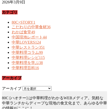
2026年3月9日
カテゴリ
80C×STORY
1
こだわりの中華食材
36
わかば食堂
49
中国現地レポート
44
中華LOVERS
124
中華レストラン
351
中華料理コラム
99
中華料理レシピ
115
中華料理を学ぶ
38
中華料理百科
16
アーカイブ
アーカイブ
80C [ハオチー] は中華料理がわかるWEBメディア。気軽な
中華ランチからディープな現地の食文化まで、あらゆる中華
の情報がここに！