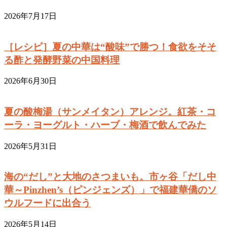
2026年7月17日
［レシピ］夏の中華は“酸味”で勝つ！食欲をそそ
る酢と発酵野菜の中国料理
2026年6月30日
夏の酸梅湯（サンメイタン）アレンジ。紅茶・コ
ーラ・ヨーグルト・ハーブ・梅酒で飲んでみた
2026年5月31日
海の“だし”と大地のさつまいも。市ヶ谷「だし中
華～Pinzhen’s（ピンジェンズ）」で福建華僑のソ
ウルフードに出合う
2026年5月14日