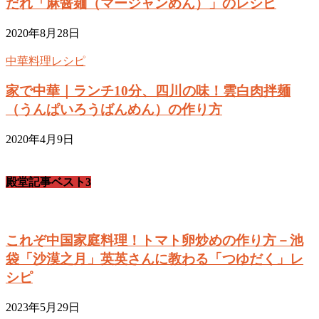
だれ「麻醤麺（マージャンめん）」のレシピ
2020年8月28日
中華料理レシピ
家で中華｜ランチ10分、四川の味！雲白肉拌麺
（うんぱいろうばんめん）の作り方
2020年4月9日
殿堂記事ベスト3
これぞ中国家庭料理！トマト卵炒めの作り方－池
袋「沙漠之月」英英さんに教わる「つゆだく」レ
シピ
2023年5月29日