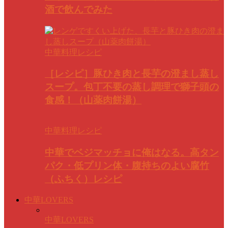
酒で飲んでみた
中華料理レシピ
［レシピ］豚ひき肉と長芋の澄まし蒸し
スープ。包丁不要の蒸し調理で獅子頭の
食感！（山薬肉餅湯）
中華料理レシピ
中華でベジマッチョに俺はなる。高タン
パク・低プリン体・腹持ちのよい腐竹
（ふちく）レシピ
中華LOVERS
中華LOVERS