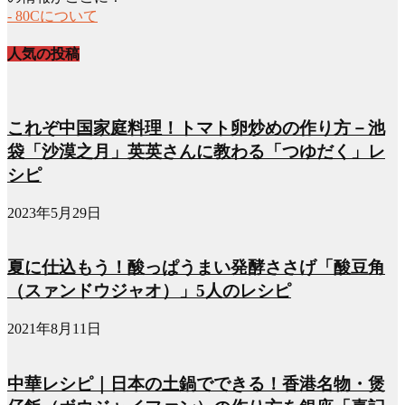
- 80Cについて
人気の投稿
これぞ中国家庭料理！トマト卵炒めの作り方－池
袋「沙漠之月」英英さんに教わる「つゆだく」レ
シピ
2023年5月29日
夏に仕込もう！酸っぱうまい発酵ささげ「酸豆角
（スァンドウジャオ）」5人のレシピ
2021年8月11日
中華レシピ｜日本の土鍋でできる！香港名物・煲