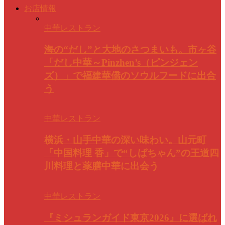
お店情報
中華レストラン
海の“だし”と大地のさつまいも。市ヶ谷
「だし中華～Pinzhen’s（ピンジェン
ズ）」で福建華僑のソウルフードに出合
う
中華レストラン
横浜・山手中華の深い味わい。山元町
「中国料理 香」で“しばちゃん”の王道四
川料理と薬膳中華に出会う
中華レストラン
『ミシュランガイド東京2026』に選ばれ