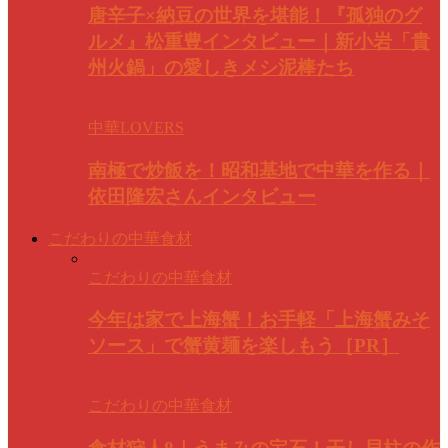
唐辛子×納豆の世界を堪能！『孤独のグ
ルメ』松重豊インタビュー｜新小岩「貴
州火鍋」の愛しきメシ泥棒たち
中華LOVERS
南極で炒飯を！昭和基地で中華を作る｜
依田隆宏さんインタビュー
こだわりの中華食材
こだわりの中華食材
今年は家で上海蟹！お手軽「上海蟹みそ
ソース」で蟹黄麺を楽しもう［PR］
こだわりの中華食材