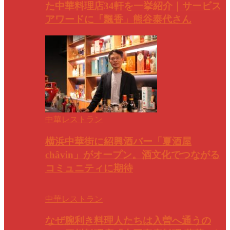
た中華料理店34軒を一挙紹介｜サービス
アワードに「飄香」熊谷泰代さん
中華レストラン
横浜中華街に紹興酒バー「夏酒屋
châvin」がオープン。酒文化でつながる
コミュニティに期待
中華レストラン
なぜ腕利き料理人たちは入曽へ通うの