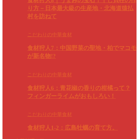
食材狩人8｜うまみの宝石！干し貝柱の作
り方－日本最大級の生産地・北海道猿払
村を訪ねて
こだわりの中華食材
食材狩人7：中国野菜の聖地・柏でマコモ
が新名物!?
こだわりの中華食材
食材狩人6：青花椒の香りの柑橘って？
フィンガーライムがおもしろい！
こだわりの中華食材
食材狩人1-2：広島牡蠣の育て方。