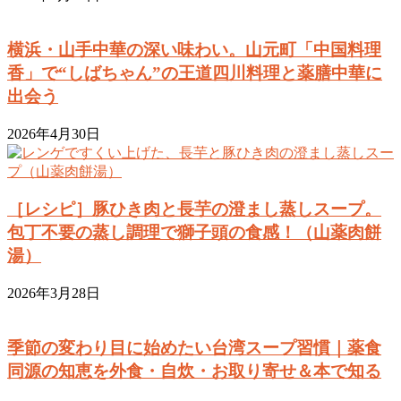
横浜・山手中華の深い味わい。山元町「中国料理
香」で“しばちゃん”の王道四川料理と薬膳中華に
出会う
2026年4月30日
［レシピ］豚ひき肉と長芋の澄まし蒸しスープ。
包丁不要の蒸し調理で獅子頭の食感！（山薬肉餅
湯）
2026年3月28日
季節の変わり目に始めたい台湾スープ習慣｜薬食
同源の知恵を外食・自炊・お取り寄せ＆本で知る