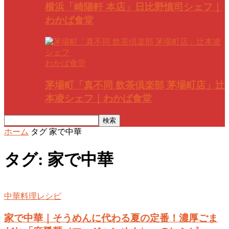
横浜「崎陽軒 本店」日比野慎司シェフ｜
わかば食堂
わかば食堂
茅場町「真不同 飲茶倶楽部 茅場町店」辻
本凌シェフ｜わかば食堂
ホーム
タグ
家で中華
タグ: 家で中華
中華料理レシピ
家で中華｜そうめんに代わる夏の定番！濃厚ごま