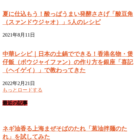
夏に仕込もう！酸っぱうまい発酵ささげ「酸豆角
（スァンドウジャオ）」5人のレシピ
2021年8月11日
中華レシピ｜日本の土鍋でできる！香港名物・煲
仔飯（ボウジャイファン）の作り方を銀座「喜記
（ヘイゲイ）」で教わってきた
2022年2月21日
もっとロードする
最近の記事
ネギ油香る上海まぜそばのたれ「葱油拌麺のた
れ」を試してみた