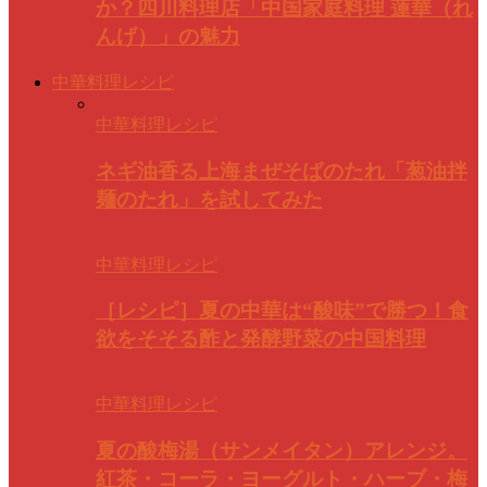
か？四川料理店「中国家庭料理 蓮華（れ
んげ）」の魅力
中華料理レシピ
中華料理レシピ
ネギ油香る上海まぜそばのたれ「葱油拌
麺のたれ」を試してみた
中華料理レシピ
［レシピ］夏の中華は“酸味”で勝つ！食
欲をそそる酢と発酵野菜の中国料理
中華料理レシピ
夏の酸梅湯（サンメイタン）アレンジ。
紅茶・コーラ・ヨーグルト・ハーブ・梅