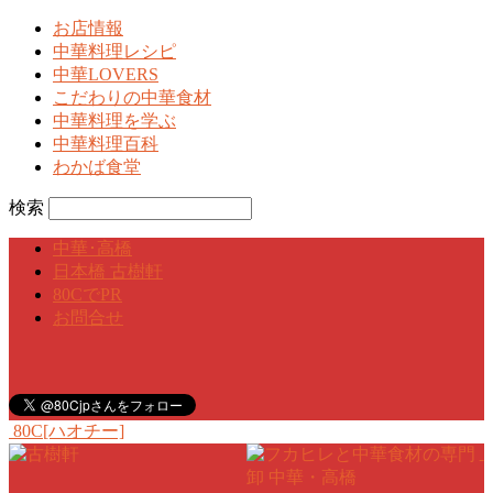
お店情報
中華料理レシピ
中華LOVERS
こだわりの中華食材
中華料理を学ぶ
中華料理百科
わかば食堂
検索
中華･高橋
日本橋 古樹軒
80CでPR
お問合せ
80C[ハオチー]