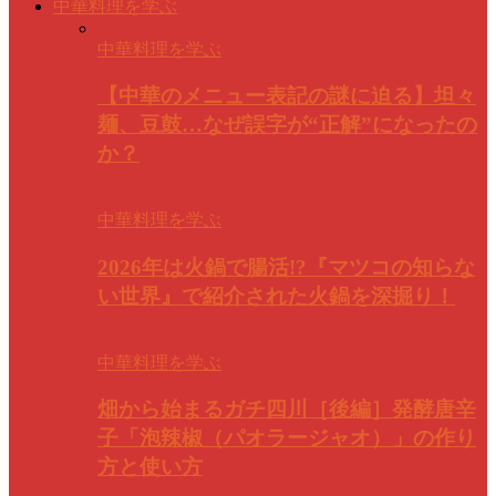
中華料理を学ぶ
中華料理を学ぶ
【中華のメニュー表記の謎に迫る】坦々
麺、豆鼓…なぜ誤字が“正解”になったの
か？
中華料理を学ぶ
2026年は火鍋で腸活!?『マツコの知らな
い世界』で紹介された火鍋を深掘り！
中華料理を学ぶ
畑から始まるガチ四川［後編］発酵唐辛
子「泡辣椒（パオラージャオ）」の作り
方と使い方