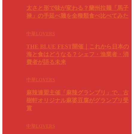
太さと形で味が変わる？蘭州拉麺「馬子
禄」の手延べ麺を全種類食べ比べてみた
中華LOVERS
THE BLUE FEST開催｜これから日本の
海と食はどうなる？シェフ・漁業者・消
費者が語る未来
中華LOVERS
麻辣連盟主催「麻辣グランプリ」で、古
樹軒オリジナル麻婆豆腐がグランプリ受
賞
中華LOVERS