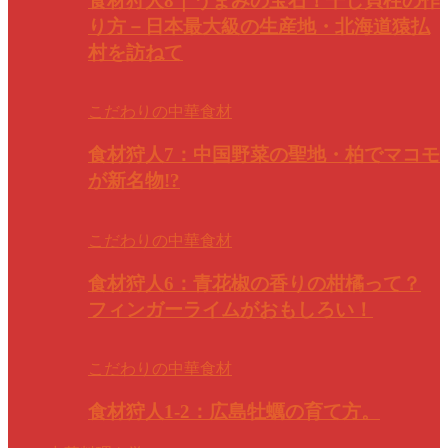
食材狩人8｜うまみの宝石！干し貝柱の作
り方－日本最大級の生産地・北海道猿払
村を訪ねて
こだわりの中華食材
食材狩人7：中国野菜の聖地・柏でマコモ
が新名物!?
こだわりの中華食材
食材狩人6：青花椒の香りの柑橘って？
フィンガーライムがおもしろい！
こだわりの中華食材
食材狩人1-2：広島牡蠣の育て方。