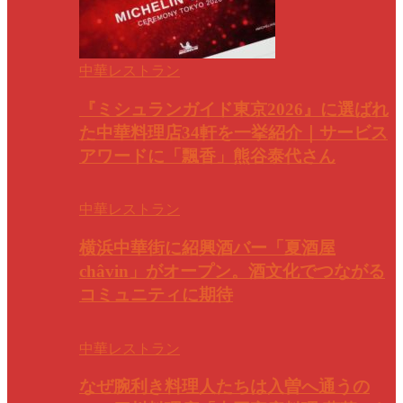
中華レストラン
『ミシュランガイド東京2026』に選ばれ
た中華料理店34軒を一挙紹介｜サービス
アワードに「飄香」熊谷泰代さん
中華レストラン
横浜中華街に紹興酒バー「夏酒屋
châvin」がオープン。酒文化でつながる
コミュニティに期待
中華レストラン
なぜ腕利き料理人たちは入曽へ通うの