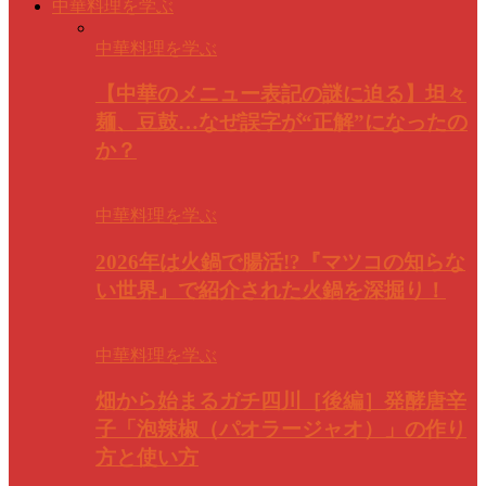
中華料理を学ぶ
中華料理を学ぶ
【中華のメニュー表記の謎に迫る】坦々
麺、豆鼓…なぜ誤字が“正解”になったの
か？
中華料理を学ぶ
2026年は火鍋で腸活!?『マツコの知らな
い世界』で紹介された火鍋を深掘り！
中華料理を学ぶ
畑から始まるガチ四川［後編］発酵唐辛
子「泡辣椒（パオラージャオ）」の作り
方と使い方