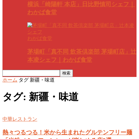
横浜「崎陽軒 本店」日比野慎司シェフ｜
わかば食堂
わかば食堂
茅場町「真不同 飲茶倶楽部 茅場町店」辻
本凌シェフ｜わかば食堂
ホーム
タグ
新疆・味道
タグ: 新疆・味道
中華レストラン
熱々つるつる！米から生まれたグルテンフリー麺