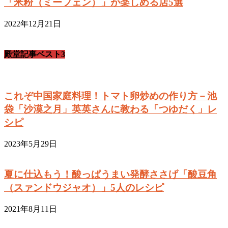
「米粉（ミーフェン）」が楽しめる店5選
2022年12月21日
殿堂記事ベスト3
これぞ中国家庭料理！トマト卵炒めの作り方－池
袋「沙漠之月」英英さんに教わる「つゆだく」レ
シピ
2023年5月29日
夏に仕込もう！酸っぱうまい発酵ささげ「酸豆角
（スァンドウジャオ）」5人のレシピ
2021年8月11日