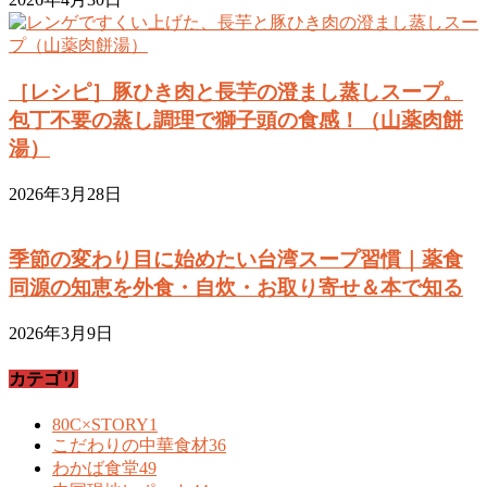
［レシピ］豚ひき肉と長芋の澄まし蒸しスープ。
包丁不要の蒸し調理で獅子頭の食感！（山薬肉餅
湯）
2026年3月28日
季節の変わり目に始めたい台湾スープ習慣｜薬食
同源の知恵を外食・自炊・お取り寄せ＆本で知る
2026年3月9日
カテゴリ
80C×STORY
1
こだわりの中華食材
36
わかば食堂
49