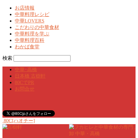
お店情報
中華料理レシピ
中華LOVERS
こだわりの中華食材
中華料理を学ぶ
中華料理百科
わかば食堂
検索
中華･高橋
日本橋 古樹軒
80CでPR
お問合せ
80C[ハオチー]