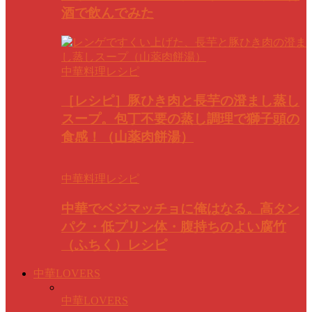
酒で飲んでみた
中華料理レシピ
［レシピ］豚ひき肉と長芋の澄まし蒸し
スープ。包丁不要の蒸し調理で獅子頭の
食感！（山薬肉餅湯）
中華料理レシピ
中華でベジマッチョに俺はなる。高タン
パク・低プリン体・腹持ちのよい腐竹
（ふちく）レシピ
中華LOVERS
中華LOVERS