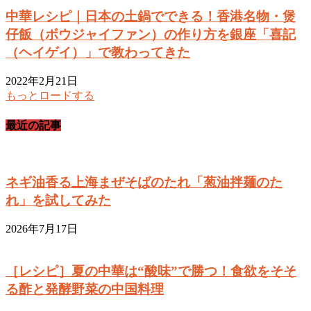
中華レシピ｜日本の土鍋でできる！香港名物・煲
仔飯（ボウジャイファン）の作り方を銀座「喜記
（ヘイゲイ）」で教わってきた
2022年2月21日
もっとロードする
最近の記事
ネギ油香る上海まぜそばのたれ「葱油拌麺のた
れ」を試してみた
2026年7月17日
［レシピ］夏の中華は“酸味”で勝つ！食欲をそそ
る酢と発酵野菜の中国料理