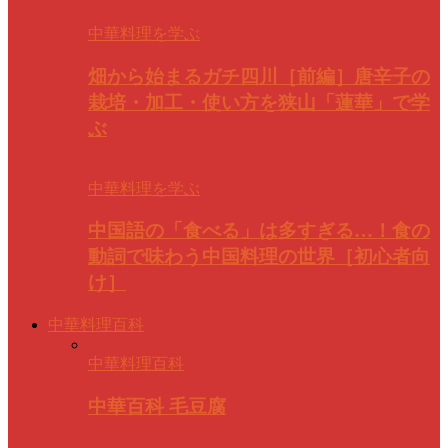
中華料理を学ぶ
畑から始まるガチ四川［前編］唐辛子の
栽培・加工・使い方を狭山「蓮華」で学
ぶ
中華料理を学ぶ
中国語の「食べる」は多すぎる…！食の
動詞で味わう中国料理の世界［初心者向
け］
中華料理百科
中華料理百科
中華百科 毛豆腐