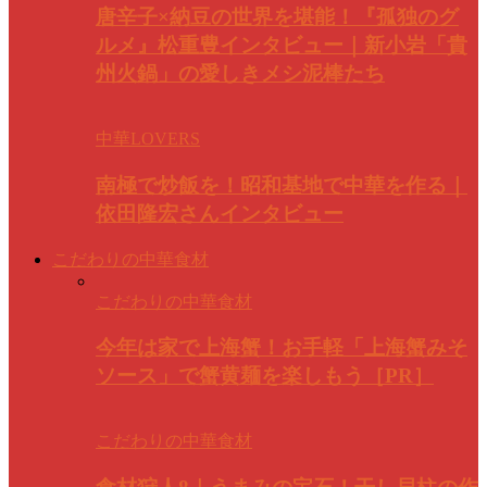
唐辛子×納豆の世界を堪能！『孤独のグ
ルメ』松重豊インタビュー｜新小岩「貴
州火鍋」の愛しきメシ泥棒たち
中華LOVERS
南極で炒飯を！昭和基地で中華を作る｜
依田隆宏さんインタビュー
こだわりの中華食材
こだわりの中華食材
今年は家で上海蟹！お手軽「上海蟹みそ
ソース」で蟹黄麺を楽しもう［PR］
こだわりの中華食材