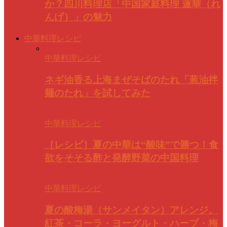
か？四川料理店「中国家庭料理 蓮華（れ
んげ）」の魅力
中華料理レシピ
中華料理レシピ
ネギ油香る上海まぜそばのたれ「葱油拌
麺のたれ」を試してみた
中華料理レシピ
［レシピ］夏の中華は“酸味”で勝つ！食
欲をそそる酢と発酵野菜の中国料理
中華料理レシピ
夏の酸梅湯（サンメイタン）アレンジ。
紅茶・コーラ・ヨーグルト・ハーブ・梅