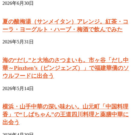
2026年6月30日
夏の酸梅湯（サンメイタン）アレンジ。紅茶・コ
ーラ・ヨーグルト・ハーブ・梅酒で飲んでみた
2026年5月31日
海の“だし”と大地のさつまいも。市ヶ谷「だし中
華～Pinzhen’s（ピンジェンズ）」で福建華僑のソ
ウルフードに出合う
2026年5月14日
横浜・山手中華の深い味わい。山元町「中国料理
香」で“しばちゃん”の王道四川料理と薬膳中華に
出会う
2026年4月30日