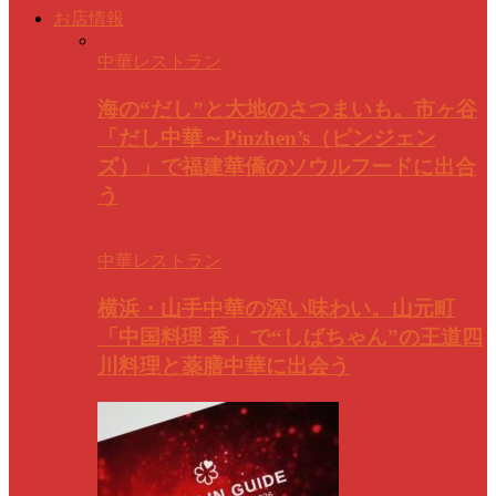
お店情報
中華レストラン
海の“だし”と大地のさつまいも。市ヶ谷
「だし中華～Pinzhen’s（ピンジェン
ズ）」で福建華僑のソウルフードに出合
う
中華レストラン
横浜・山手中華の深い味わい。山元町
「中国料理 香」で“しばちゃん”の王道四
川料理と薬膳中華に出会う