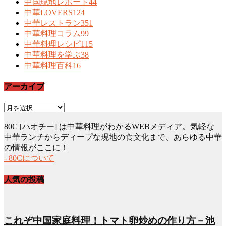
中国現地レポート
44
中華LOVERS
124
中華レストラン
351
中華料理コラム
99
中華料理レシピ
115
中華料理を学ぶ
38
中華料理百科
16
アーカイブ
ア
ー
80C [ハオチー] は中華料理がわかるWEBメディア。気軽な
カ
中華ランチからディープな現地の食文化まで、あらゆる中華
イ
の情報がここに！
ブ
- 80Cについて
人気の投稿
これぞ中国家庭料理！トマト卵炒めの作り方－池