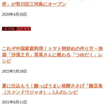
所」が荒川区三河島にオープン
2020年4月26日
殿堂記事ベスト3
これぞ中国家庭料理！トマト卵炒めの作り方－池
袋「沙漠之月」英英さんに教わる「つゆだく」レ
シピ
2023年5月29日
夏に仕込もう！酸っぱうまい発酵ささげ「酸豆角
（スァンドウジャオ）」5人のレシピ
2021年8月11日