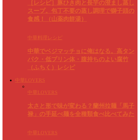
［レシピ］豚ひき肉と長芋の澄まし蒸し
スープ。包丁不要の蒸し調理で獅子頭の
食感！（山薬肉餅湯）
中華料理レシピ
中華でベジマッチョに俺はなる。高タン
パク・低プリン体・腹持ちのよい腐竹
（ふちく）レシピ
中華LOVERS
中華LOVERS
太さと形で味が変わる？蘭州拉麺「馬子
禄」の手延べ麺を全種類食べ比べてみた
中華LOVERS