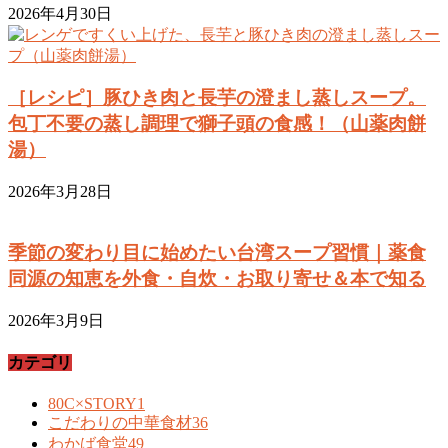
2026年4月30日
［レシピ］豚ひき肉と長芋の澄まし蒸しスープ。
包丁不要の蒸し調理で獅子頭の食感！（山薬肉餅
湯）
2026年3月28日
季節の変わり目に始めたい台湾スープ習慣｜薬食
同源の知恵を外食・自炊・お取り寄せ＆本で知る
2026年3月9日
カテゴリ
80C×STORY
1
こだわりの中華食材
36
わかば食堂
49