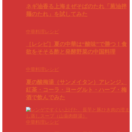
ネギ油香る上海まぜそばのたれ「葱油拌
麺のたれ」を試してみた
中華料理レシピ
［レシピ］夏の中華は“酸味”で勝つ！食
欲をそそる酢と発酵野菜の中国料理
中華料理レシピ
夏の酸梅湯（サンメイタン）アレンジ。
紅茶・コーラ・ヨーグルト・ハーブ・梅
酒で飲んでみた
中華料理レシピ