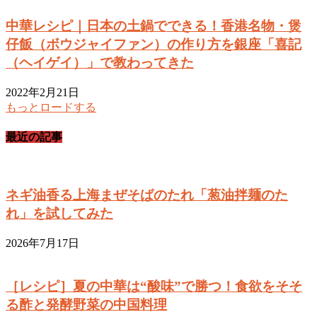
中華レシピ｜日本の土鍋でできる！香港名物・煲
仔飯（ボウジャイファン）の作り方を銀座「喜記
（ヘイゲイ）」で教わってきた
2022年2月21日
もっとロードする
最近の記事
ネギ油香る上海まぜそばのたれ「葱油拌麺のた
れ」を試してみた
2026年7月17日
［レシピ］夏の中華は“酸味”で勝つ！食欲をそそ
る酢と発酵野菜の中国料理