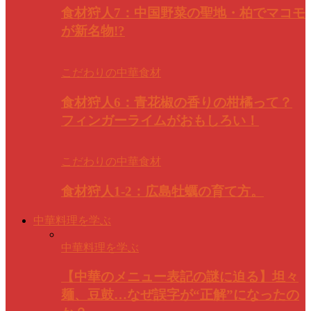
食材狩人7：中国野菜の聖地・柏でマコモ
が新名物!?
こだわりの中華食材
食材狩人6：青花椒の香りの柑橘って？
フィンガーライムがおもしろい！
こだわりの中華食材
食材狩人1-2：広島牡蠣の育て方。
中華料理を学ぶ
中華料理を学ぶ
【中華のメニュー表記の謎に迫る】坦々
麺、豆鼓…なぜ誤字が“正解”になったの