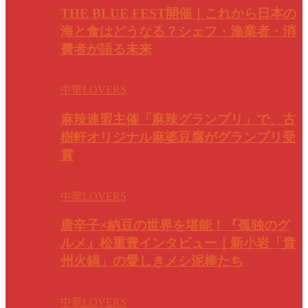
THE BLUE FEST開催｜これから日本の
海と食はどうなる？シェフ・漁業者・消
費者が語る未来
中華LOVERS
麻辣連盟主催「麻辣グランプリ」で、古
樹軒オリジナル麻婆豆腐がグランプリ受
賞
中華LOVERS
唐辛子×納豆の世界を堪能！『孤独のグ
ルメ』松重豊インタビュー｜新小岩「貴
州火鍋」の愛しきメシ泥棒たち
中華LOVERS