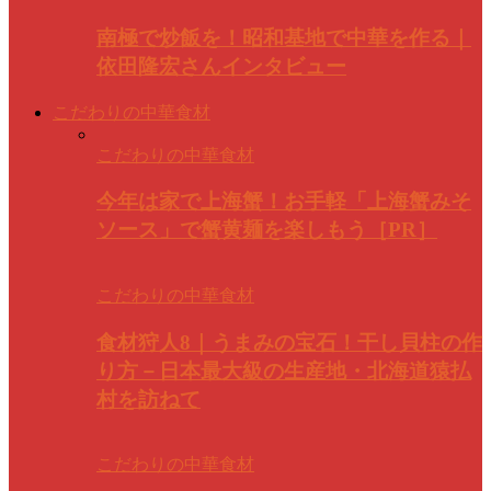
南極で炒飯を！昭和基地で中華を作る｜
依田隆宏さんインタビュー
こだわりの中華食材
こだわりの中華食材
今年は家で上海蟹！お手軽「上海蟹みそ
ソース」で蟹黄麺を楽しもう［PR］
こだわりの中華食材
食材狩人8｜うまみの宝石！干し貝柱の作
り方－日本最大級の生産地・北海道猿払
村を訪ねて
こだわりの中華食材