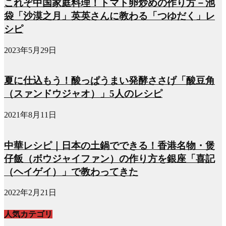
これぞ中国家庭料理！トマト卵炒めの作り方－池
袋「沙漠之月」英英さんに教わる「つゆだく」レ
シピ
2023年5月29日
夏に仕込もう！酸っぱうまい発酵ささげ「酸豆角
（スァンドウジャオ）」5人のレシピ
2021年8月11日
中華レシピ｜日本の土鍋でできる！香港名物・煲
仔飯（ボウジャイファン）の作り方を銀座「喜記
（ヘイゲイ）」で教わってきた
2022年2月21日
人気カテゴリ