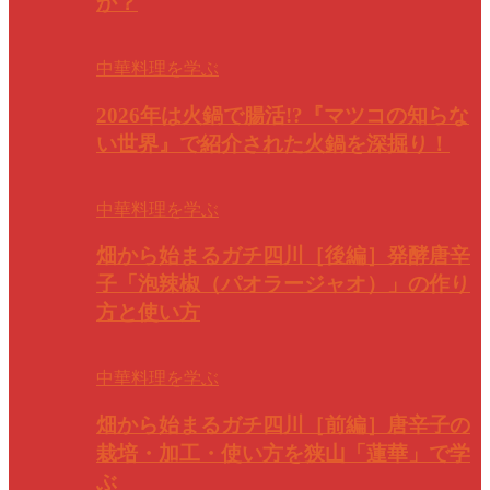
か？
中華料理を学ぶ
2026年は火鍋で腸活!?『マツコの知らな
い世界』で紹介された火鍋を深掘り！
中華料理を学ぶ
畑から始まるガチ四川［後編］発酵唐辛
子「泡辣椒（パオラージャオ）」の作り
方と使い方
中華料理を学ぶ
畑から始まるガチ四川［前編］唐辛子の
栽培・加工・使い方を狭山「蓮華」で学
ぶ