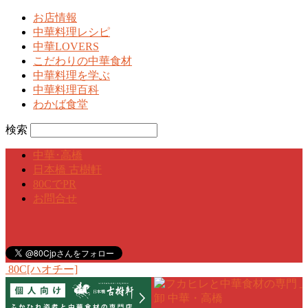
お店情報
中華料理レシピ
中華LOVERS
こだわりの中華食材
中華料理を学ぶ
中華料理百科
わかば食堂
検索
中華･高橋
日本橋 古樹軒
80CでPR
お問合せ
80C[ハオチー]