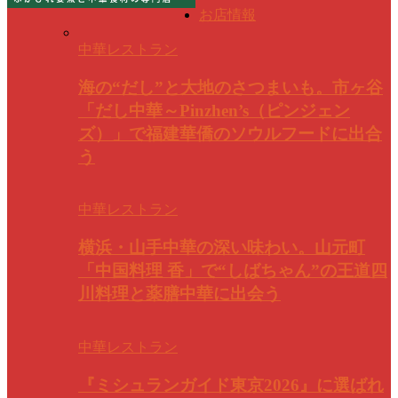
お店情報
中華レストラン
海の“だし”と大地のさつまいも。市ヶ谷
「だし中華～Pinzhen’s（ピンジェン
ズ）」で福建華僑のソウルフードに出合
う
中華レストラン
横浜・山手中華の深い味わい。山元町
「中国料理 香」で“しばちゃん”の王道四
川料理と薬膳中華に出会う
中華レストラン
『ミシュランガイド東京2026』に選ばれ