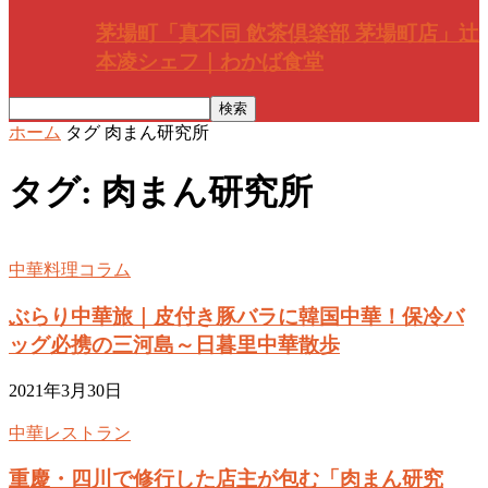
茅場町「真不同 飲茶倶楽部 茅場町店」辻
本凌シェフ｜わかば食堂
ホーム
タグ
肉まん研究所
タグ: 肉まん研究所
中華料理コラム
ぶらり中華旅｜皮付き豚バラに韓国中華！保冷バ
ッグ必携の三河島～日暮里中華散歩
2021年3月30日
中華レストラン
重慶・四川で修行した店主が包む「肉まん研究