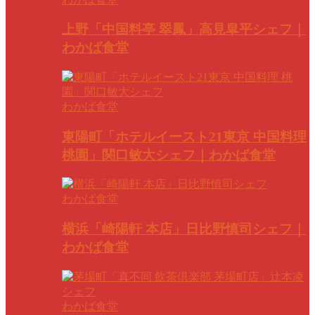
上野「中国料亭 翠鳳」高見皐平シェフ｜
わかば食堂
わかば食堂
東陽町「ホテルイースト21東京 中国料理
桃園」関口敏大シェフ｜わかば食堂
わかば食堂
横浜「崎陽軒 本店」日比野慎司シェフ｜
わかば食堂
わかば食堂