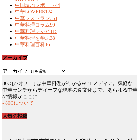
中国現地レポート
44
中華LOVERS
124
中華レストラン
351
中華料理コラム
99
中華料理レシピ
115
中華料理を学ぶ
38
中華料理百科
16
アーカイブ
アーカイブ
80C [ハオチー] は中華料理がわかるWEBメディア。気軽な
中華ランチからディープな現地の食文化まで、あらゆる中華
の情報がここに！
- 80Cについて
人気の投稿