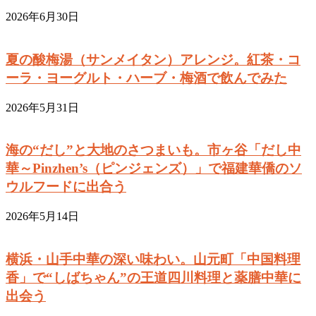
2026年6月30日
夏の酸梅湯（サンメイタン）アレンジ。紅茶・コ
ーラ・ヨーグルト・ハーブ・梅酒で飲んでみた
2026年5月31日
海の“だし”と大地のさつまいも。市ヶ谷「だし中
華～Pinzhen’s（ピンジェンズ）」で福建華僑のソ
ウルフードに出合う
2026年5月14日
横浜・山手中華の深い味わい。山元町「中国料理
香」で“しばちゃん”の王道四川料理と薬膳中華に
出会う