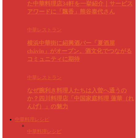
た中華料理店34軒を一挙紹介｜サービス
アワードに「飄香」熊谷泰代さん
中華レストラン
横浜中華街に紹興酒バー「夏酒屋
châvin」がオープン。酒文化でつながる
コミュニティに期待
中華レストラン
なぜ腕利き料理人たちは入曽へ通うの
か？四川料理店「中国家庭料理 蓮華（れ
んげ）」の魅力
中華料理レシピ
中華料理レシピ