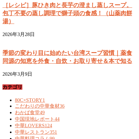
［レシピ］豚ひき肉と長芋の澄まし蒸しスープ。
包丁不要の蒸し調理で獅子頭の食感！（山薬肉餅
湯）
2026年3月28日
季節の変わり目に始めたい台湾スープ習慣｜薬食
同源の知恵を外食・自炊・お取り寄せ＆本で知る
2026年3月9日
カテゴリ
80C×STORY
1
こだわりの中華食材
36
わかば食堂
49
中国現地レポート
44
中華LOVERS
124
中華レストラン
351
中華料理コラム
99