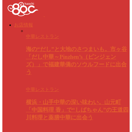
お店情報
中華レストラン
海の“だし”と大地のさつまいも。市ヶ谷
「だし中華～Pinzhen’s（ピンジェン
ズ）」で福建華僑のソウルフードに出合
う
中華レストラン
横浜・山手中華の深い味わい。山元町
「中国料理 香」で“しばちゃん”の王道四
川料理と薬膳中華に出会う