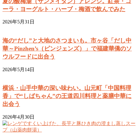
夏の酸梅湯（サンメイタン）アレンジ。紅茶・コ
ーラ・ヨーグルト・ハーブ・梅酒で飲んでみた
2026年5月31日
海の“だし”と大地のさつまいも。市ヶ谷「だし中
華～Pinzhen’s（ピンジェンズ）」で福建華僑のソ
ウルフードに出合う
2026年5月14日
横浜・山手中華の深い味わい。山元町「中国料理
香」で“しばちゃん”の王道四川料理と薬膳中華に
出会う
2026年4月30日