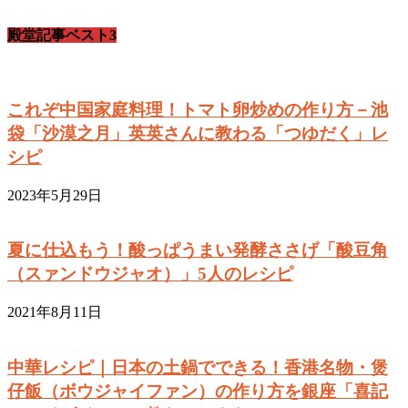
殿堂記事ベスト3
これぞ中国家庭料理！トマト卵炒めの作り方－池
袋「沙漠之月」英英さんに教わる「つゆだく」レ
シピ
2023年5月29日
夏に仕込もう！酸っぱうまい発酵ささげ「酸豆角
（スァンドウジャオ）」5人のレシピ
2021年8月11日
中華レシピ｜日本の土鍋でできる！香港名物・煲
仔飯（ボウジャイファン）の作り方を銀座「喜記