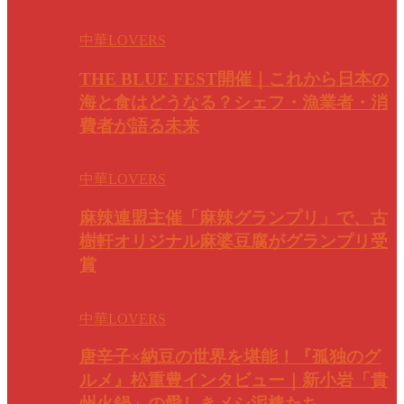
中華LOVERS
THE BLUE FEST開催｜これから日本の
海と食はどうなる？シェフ・漁業者・消
費者が語る未来
中華LOVERS
麻辣連盟主催「麻辣グランプリ」で、古
樹軒オリジナル麻婆豆腐がグランプリ受
賞
中華LOVERS
唐辛子×納豆の世界を堪能！『孤独のグ
ルメ』松重豊インタビュー｜新小岩「貴
州火鍋」の愛しきメシ泥棒たち