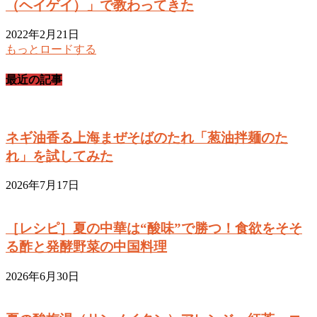
（ヘイゲイ）」で教わってきた
2022年2月21日
もっとロードする
最近の記事
ネギ油香る上海まぜそばのたれ「葱油拌麺のた
れ」を試してみた
2026年7月17日
［レシピ］夏の中華は“酸味”で勝つ！食欲をそそ
る酢と発酵野菜の中国料理
2026年6月30日