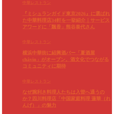
中華レストラン
『ミシュランガイド東京2026』に選ばれ
た中華料理店34軒を一挙紹介｜サービス
アワードに「飄香」熊谷泰代さん
中華レストラン
横浜中華街に紹興酒バー「夏酒屋
châvin」がオープン。酒文化でつながる
コミュニティに期待
中華レストラン
なぜ腕利き料理人たちは入曽へ通うの
か？四川料理店「中国家庭料理 蓮華（れ
んげ）」の魅力