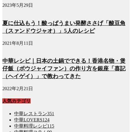
2023年5月29日
夏に仕込もう！酸っぱうまい発酵ささげ「酸豆角
（スァンドウジャオ）」5人のレシピ
2021年8月11日
中華レシピ｜日本の土鍋でできる！香港名物・煲
仔飯（ボウジャイファン）の作り方を銀座「喜記
（ヘイゲイ）」で教わってきた
2022年2月21日
人気カテゴリ
中華レストラン
351
中華LOVERS
124
中華料理レシピ
115