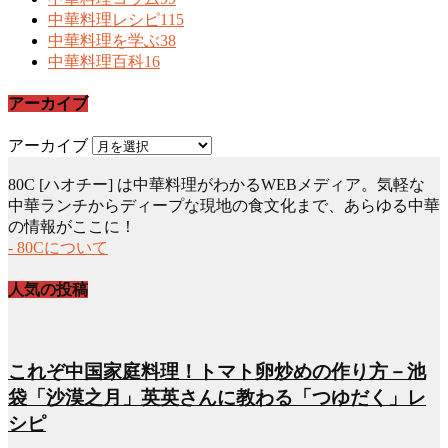
中華料理レシピ
115
中華料理を学ぶ
38
中華料理百科
16
アーカイブ
アーカイブ
80C [ハオチー] は中華料理がわかるWEBメディア。気軽な
中華ランチからディープな現地の食文化まで、あらゆる中華
の情報がここに！
- 80Cについて
人気の投稿
これぞ中国家庭料理！トマト卵炒めの作り方－池
袋「沙漠之月」英英さんに教わる「つゆだく」レ
シピ