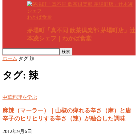
わかば食堂
茅場町「真不同 飲茶倶楽部 茅場町店」辻
本凌シェフ｜わかば食堂
ホーム
タグ
辣
タグ: 辣
中華料理を学ぶ
麻辣（マーラー）｜山椒の痺れる辛さ（麻）と唐
辛子のヒリヒリする辛さ（辣）が融合した調味
2012年9月6日