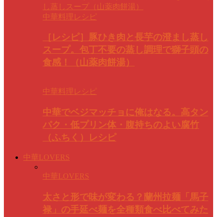
中華料理レシピ
［レシピ］豚ひき肉と長芋の澄まし蒸し
スープ。包丁不要の蒸し調理で獅子頭の
食感！（山薬肉餅湯）
中華料理レシピ
中華でベジマッチョに俺はなる。高タン
パク・低プリン体・腹持ちのよい腐竹
（ふちく）レシピ
中華LOVERS
中華LOVERS
太さと形で味が変わる？蘭州拉麺「馬子
禄」の手延べ麺を全種類食べ比べてみた