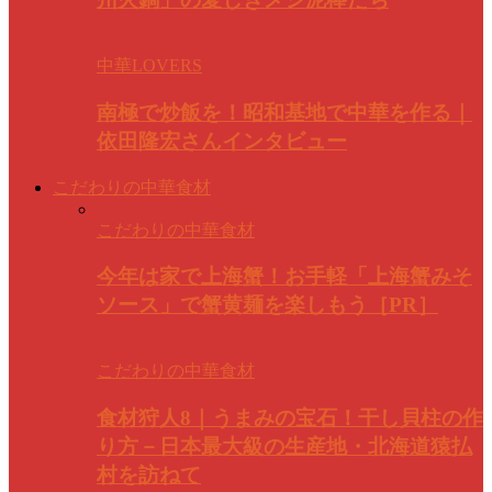
中華LOVERS
南極で炒飯を！昭和基地で中華を作る｜
依田隆宏さんインタビュー
こだわりの中華食材
こだわりの中華食材
今年は家で上海蟹！お手軽「上海蟹みそ
ソース」で蟹黄麺を楽しもう［PR］
こだわりの中華食材
食材狩人8｜うまみの宝石！干し貝柱の作
り方－日本最大級の生産地・北海道猿払
村を訪ねて