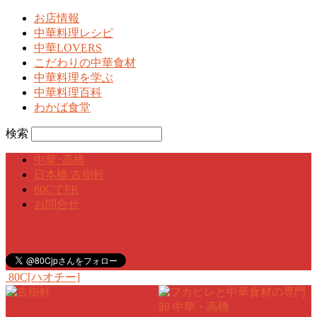
お店情報
中華料理レシピ
中華LOVERS
こだわりの中華食材
中華料理を学ぶ
中華料理百科
わかば食堂
検索
中華･高橋
日本橋 古樹軒
80CでPR
お問合せ
80C[ハオチー]