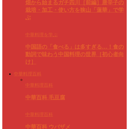
畑から始まるガチ四川［前編］唐辛子の
栽培・加工・使い方を狭山「蓮華」で学
ぶ
中華料理を学ぶ
中国語の「食べる」は多すぎる…！食の
動詞で味わう中国料理の世界［初心者向
け］
中華料理百科
中華料理百科
中華百科 毛豆腐
中華料理百科
中華百科 ウバザメ