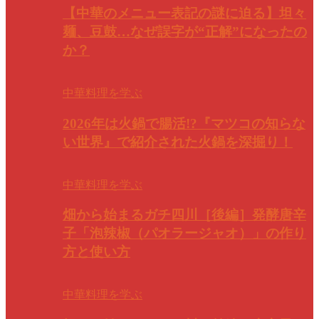
【中華のメニュー表記の謎に迫る】坦々
麺、豆鼓…なぜ誤字が“正解”になったの
か？
中華料理を学ぶ
2026年は火鍋で腸活!?『マツコの知らな
い世界』で紹介された火鍋を深掘り！
中華料理を学ぶ
畑から始まるガチ四川［後編］発酵唐辛
子「泡辣椒（パオラージャオ）」の作り
方と使い方
中華料理を学ぶ