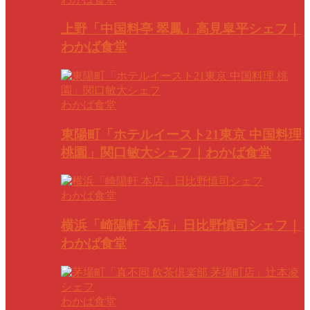
上野「中国料亭 翠鳳」高見皐平シェフ｜
わかば食堂
わかば食堂
東陽町「ホテルイースト21東京 中国料理
桃園」関口敏大シェフ｜わかば食堂
わかば食堂
横浜「崎陽軒 本店」日比野慎司シェフ｜
わかば食堂
わかば食堂