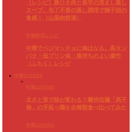
［レシピ］豚ひき肉と長芋の澄まし蒸し
スープ。包丁不要の蒸し調理で獅子頭の
食感！（山薬肉餅湯）
中華料理レシピ
中華でベジマッチョに俺はなる。高タン
パク・低プリン体・腹持ちのよい腐竹
（ふちく）レシピ
中華LOVERS
中華LOVERS
太さと形で味が変わる？蘭州拉麺「馬子
禄」の手延べ麺を全種類食べ比べてみた
中華LOVERS