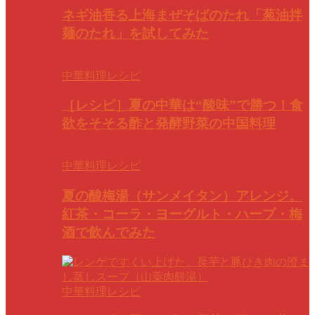
ネギ油香る上海まぜそばのたれ「葱油拌
麺のたれ」を試してみた
中華料理レシピ
［レシピ］夏の中華は“酸味”で勝つ！食
欲をそそる酢と発酵野菜の中国料理
中華料理レシピ
夏の酸梅湯（サンメイタン）アレンジ。
紅茶・コーラ・ヨーグルト・ハーブ・梅
酒で飲んでみた
中華料理レシピ