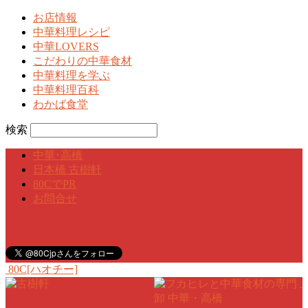
お店情報
中華料理レシピ
中華LOVERS
こだわりの中華食材
中華料理を学ぶ
中華料理百科
わかば食堂
検索
中華･高橋
日本橋 古樹軒
80CでPR
お問合せ
80C[ハオチー]