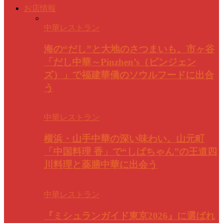
お店情報
中華レストラン
海の“だし”と大地のさつまいも。市ヶ谷
「だし中華～Pinzhen’s（ピンジェン
ズ）」で福建華僑のソウルフードに出合
う
中華レストラン
横浜・山手中華の深い味わい。山元町
「中国料理 香」で“しばちゃん”の王道四
川料理と薬膳中華に出会う
中華レストラン
『ミシュランガイド東京2026』に選ばれ