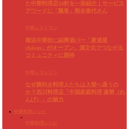
た中華料理店34軒を一挙紹介｜サービス
アワードに「飄香」熊谷泰代さん
中華レストラン
横浜中華街に紹興酒バー「夏酒屋
châvin」がオープン。酒文化でつながる
コミュニティに期待
中華レストラン
なぜ腕利き料理人たちは入曽へ通うの
か？四川料理店「中国家庭料理 蓮華（れ
んげ）」の魅力
中華料理レシピ
中華料理レシピ