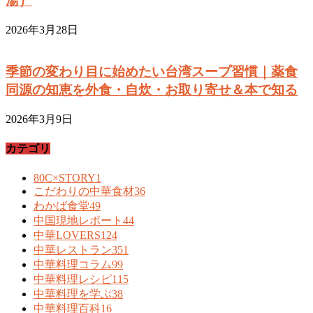
湯）
2026年3月28日
季節の変わり目に始めたい台湾スープ習慣｜薬食
同源の知恵を外食・自炊・お取り寄せ＆本で知る
2026年3月9日
カテゴリ
80C×STORY
1
こだわりの中華食材
36
わかば食堂
49
中国現地レポート
44
中華LOVERS
124
中華レストラン
351
中華料理コラム
99
中華料理レシピ
115
中華料理を学ぶ
38
中華料理百科
16