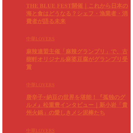
THE BLUE FEST開催｜これから日本の
海と食はどうなる？シェフ・漁業者・消
費者が語る未来
中華LOVERS
麻辣連盟主催「麻辣グランプリ」で、古
樹軒オリジナル麻婆豆腐がグランプリ受
賞
中華LOVERS
唐辛子×納豆の世界を堪能！『孤独のグ
ルメ』松重豊インタビュー｜新小岩「貴
州火鍋」の愛しきメシ泥棒たち
中華LOVERS