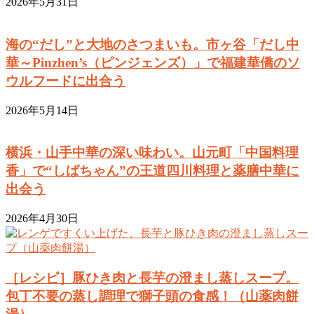
2026年5月31日
海の“だし”と大地のさつまいも。市ヶ谷「だし中
華～Pinzhen’s（ピンジェンズ）」で福建華僑のソ
ウルフードに出合う
2026年5月14日
横浜・山手中華の深い味わい。山元町「中国料理
香」で“しばちゃん”の王道四川料理と薬膳中華に
出会う
2026年4月30日
［レシピ］豚ひき肉と長芋の澄まし蒸しスープ。
包丁不要の蒸し調理で獅子頭の食感！（山薬肉餅