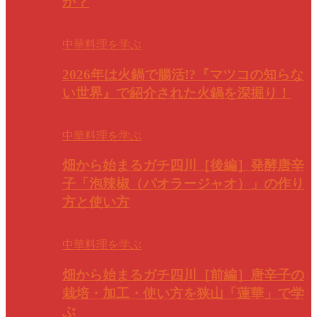
か？
中華料理を学ぶ
2026年は火鍋で腸活!?『マツコの知らな
い世界』で紹介された火鍋を深掘り！
中華料理を学ぶ
畑から始まるガチ四川［後編］発酵唐辛
子「泡辣椒（パオラージャオ）」の作り
方と使い方
中華料理を学ぶ
畑から始まるガチ四川［前編］唐辛子の
栽培・加工・使い方を狭山「蓮華」で学
ぶ