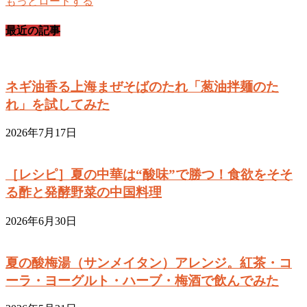
もっとロードする
最近の記事
ネギ油香る上海まぜそばのたれ「葱油拌麺のた
れ」を試してみた
2026年7月17日
［レシピ］夏の中華は“酸味”で勝つ！食欲をそそ
る酢と発酵野菜の中国料理
2026年6月30日
夏の酸梅湯（サンメイタン）アレンジ。紅茶・コ
ーラ・ヨーグルト・ハーブ・梅酒で飲んでみた