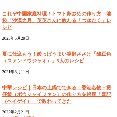
これぞ中国家庭料理！トマト卵炒めの作り方－池
袋「沙漠之月」英英さんに教わる「つゆだく」レ
シピ
2023年5月29日
夏に仕込もう！酸っぱうまい発酵ささげ「酸豆角
（スァンドウジャオ）」5人のレシピ
2021年8月11日
中華レシピ｜日本の土鍋でできる！香港名物・煲
仔飯（ボウジャイファン）の作り方を銀座「喜記
（ヘイゲイ）」で教わってきた
2022年2月21日