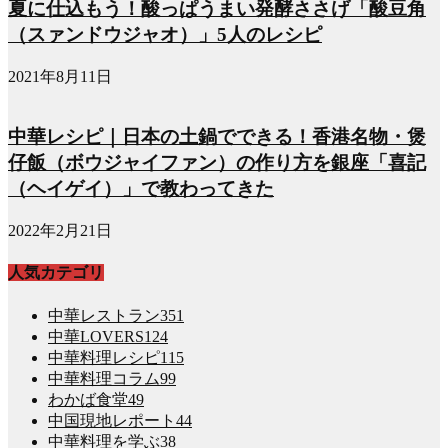
夏に仕込もう！酸っぱうまい発酵ささげ「酸豆角
（スァンドウジャオ）」5人のレシピ
2021年8月11日
中華レシピ｜日本の土鍋でできる！香港名物・煲
仔飯（ボウジャイファン）の作り方を銀座「喜記
（ヘイゲイ）」で教わってきた
2022年2月21日
人気カテゴリ
中華レストラン
351
中華LOVERS
124
中華料理レシピ
115
中華料理コラム
99
わかば食堂
49
中国現地レポート
44
中華料理を学ぶ
38