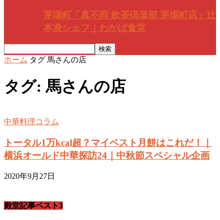
茅場町「真不同 飲茶倶楽部 茅場町店」辻
本凌シェフ｜わかば食堂
ホーム
タグ
馬さんの店
タグ: 馬さんの店
中華料理コラム
トータル1万kcal超？マイベスト月餅はこれだ！｜
横浜オールド中華探訪24｜中秋節スペシャル企画
2020年9月27日
殿堂記事ベスト3