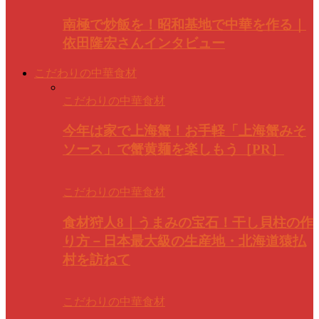
南極で炒飯を！昭和基地で中華を作る｜
依田隆宏さんインタビュー
こだわりの中華食材
こだわりの中華食材
今年は家で上海蟹！お手軽「上海蟹みそ
ソース」で蟹黄麺を楽しもう［PR］
こだわりの中華食材
食材狩人8｜うまみの宝石！干し貝柱の作
り方－日本最大級の生産地・北海道猿払
村を訪ねて
こだわりの中華食材