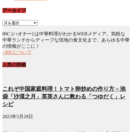
アーカイブ
ア
ー
80C [ハオチー] は中華料理がわかるWEBメディア。気軽な
カ
中華ランチからディープな現地の食文化まで、あらゆる中華
イ
の情報がここに！
ブ
- 80Cについて
人気の投稿
これぞ中国家庭料理！トマト卵炒めの作り方－池
袋「沙漠之月」英英さんに教わる「つゆだく」レ
シピ
2023年5月29日