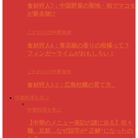
食材狩人7：中国野菜の聖地・柏でマコモ
が新名物!?
こだわりの中華食材
食材狩人6：青花椒の香りの柑橘って？
フィンガーライムがおもしろい！
こだわりの中華食材
食材狩人1-2：広島牡蠣の育て方。
中華料理を学ぶ
中華料理を学ぶ
【中華のメニュー表記の謎に迫る】坦々
麺、豆鼓…なぜ誤字が“正解”になったの