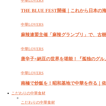
中華LOVERS
THE BLUE FEST開催｜これから日
中華LOVERS
麻辣連盟主催「麻辣グランプリ」で、古
中華LOVERS
唐辛子×納豆の世界を堪能！『孤独のグル
中華LOVERS
南極で炒飯を！昭和基地で中華を作る｜
こだわりの中華食材
こだわりの中華食材