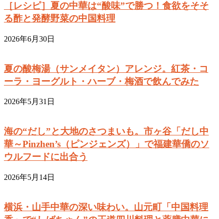
［レシピ］夏の中華は“酸味”で勝つ！食欲をそそ
る酢と発酵野菜の中国料理
2026年6月30日
夏の酸梅湯（サンメイタン）アレンジ。紅茶・コ
ーラ・ヨーグルト・ハーブ・梅酒で飲んでみた
2026年5月31日
海の“だし”と大地のさつまいも。市ヶ谷「だし中
華～Pinzhen’s（ピンジェンズ）」で福建華僑のソ
ウルフードに出合う
2026年5月14日
横浜・山手中華の深い味わい。山元町「中国料理