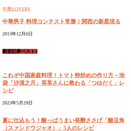
中華LOVERS
中華男子 料理コンテスト常勝！関西の新星現る
2013年12月6日
殿堂記事ベスト3
これぞ中国家庭料理！トマト卵炒めの作り方－池
袋「沙漠之月」英英さんに教わる「つゆだく」レ
シピ
2023年5月29日
夏に仕込もう！酸っぱうまい発酵ささげ「酸豆角
（スァンドウジャオ）」5人のレシピ