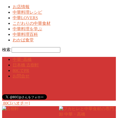
お店情報
中華料理レシピ
中華LOVERS
こだわりの中華食材
中華料理を学ぶ
中華料理百科
わかば食堂
検索
中華･高橋
日本橋 古樹軒
80CでPR
お問合せ
80C[ハオチー]