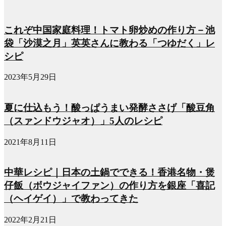
これぞ中国家庭料理！トマト卵炒めの作り方－池
袋「沙漠之月」英英さんに教わる「つゆだく」レ
シピ
2023年5月29日
夏に仕込もう！酸っぱうまい発酵ささげ「酸豆角
（スァンドウジャオ）」5人のレシピ
2021年8月11日
中華レシピ｜日本の土鍋でできる！香港名物・煲
仔飯（ボウジャイファン）の作り方を銀座「喜記
（ヘイゲイ）」で教わってきた
2022年2月21日