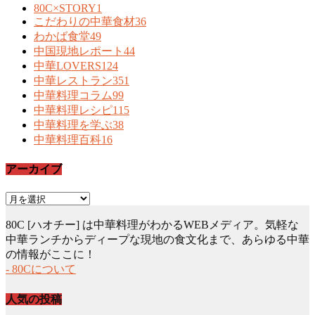
80C×STORY
1
こだわりの中華食材
36
わかば食堂
49
中国現地レポート
44
中華LOVERS
124
中華レストラン
351
中華料理コラム
99
中華料理レシピ
115
中華料理を学ぶ
38
中華料理百科
16
アーカイブ
ア
ー
80C [ハオチー] は中華料理がわかるWEBメディア。気軽な
カ
中華ランチからディープな現地の食文化まで、あらゆる中華
イ
の情報がここに！
ブ
- 80Cについて
人気の投稿