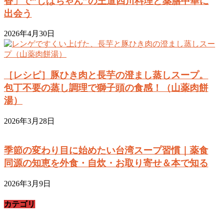
香」で“しばちゃん”の王道四川料理と薬膳中華に
出会う
2026年4月30日
［レシピ］豚ひき肉と長芋の澄まし蒸しスープ。
包丁不要の蒸し調理で獅子頭の食感！（山薬肉餅
湯）
2026年3月28日
季節の変わり目に始めたい台湾スープ習慣｜薬食
同源の知恵を外食・自炊・お取り寄せ＆本で知る
2026年3月9日
カテゴリ