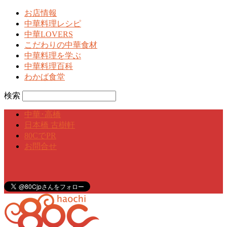
お店情報
中華料理レシピ
中華LOVERS
こだわりの中華食材
中華料理を学ぶ
中華料理百科
わかば食堂
検索
中華･高橋
日本橋 古樹軒
80CでPR
お問合せ