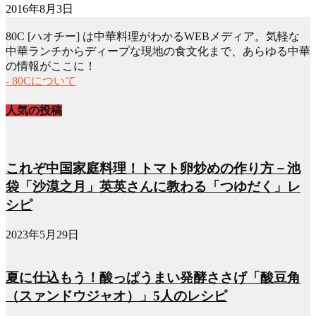
2016年8月3日
80C [ハオチー] は中華料理がわかるWEBメディア。気軽な
中華ランチからディープな現地の食文化まで、あらゆる中華
の情報がここに！
- 80Cについて
人気の投稿
これぞ中国家庭料理！トマト卵炒めの作り方－池
袋「沙漠之月」英英さんに教わる「つゆだく」レ
シピ
2023年5月29日
夏に仕込もう！酸っぱうまい発酵ささげ「酸豆角
（スァンドウジャオ）」5人のレシピ