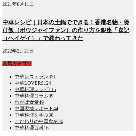
2021年8月11日
中華レシピ｜日本の土鍋でできる！香港名物・煲
仔飯（ボウジャイファン）の作り方を銀座「喜記
（ヘイゲイ）」で教わってきた
2022年2月21日
人気カテゴリ
中華レストラン
351
中華LOVERS
124
中華料理レシピ
115
中華料理コラム
99
わかば食堂
49
中国現地レポート
44
中華料理を学ぶ
38
こだわりの中華食材
36
中華料理百科
16