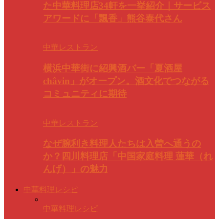
た中華料理店34軒を一挙紹介｜サービス
アワードに「飄香」熊谷泰代さん
中華レストラン
横浜中華街に紹興酒バー「夏酒屋
châvin」がオープン。酒文化でつながる
コミュニティに期待
中華レストラン
なぜ腕利き料理人たちは入曽へ通うの
か？四川料理店「中国家庭料理 蓮華（れ
んげ）」の魅力
中華料理レシピ
中華料理レシピ