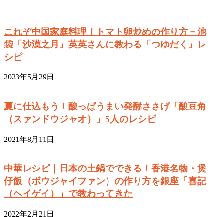
これぞ中国家庭料理！トマト卵炒めの作り方－池
袋「沙漠之月」英英さんに教わる「つゆだく」レ
シピ
2023年5月29日
夏に仕込もう！酸っぱうまい発酵ささげ「酸豆角
（スァンドウジャオ）」5人のレシピ
2021年8月11日
中華レシピ｜日本の土鍋でできる！香港名物・煲
仔飯（ボウジャイファン）の作り方を銀座「喜記
（ヘイゲイ）」で教わってきた
2022年2月21日