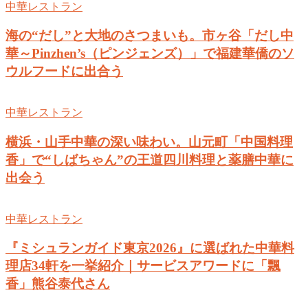
中華レストラン
海の“だし”と大地のさつまいも。市ヶ谷「だし中
華～Pinzhen’s（ピンジェンズ）」で福建華僑のソ
ウルフードに出合う
中華レストラン
横浜・山手中華の深い味わい。山元町「中国料理
香」で“しばちゃん”の王道四川料理と薬膳中華に
出会う
中華レストラン
『ミシュランガイド東京2026』に選ばれた中華料
理店34軒を一挙紹介｜サービスアワードに「飄
香」熊谷泰代さん