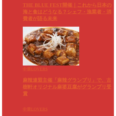
THE BLUE FEST開催｜これから日本の
海と食はどうなる？シェフ・漁業者・消
費者が語る未来
中華LOVERS
麻辣連盟主催「麻辣グランプリ」で、古
樹軒オリジナル麻婆豆腐がグランプリ受
賞
中華LOVERS