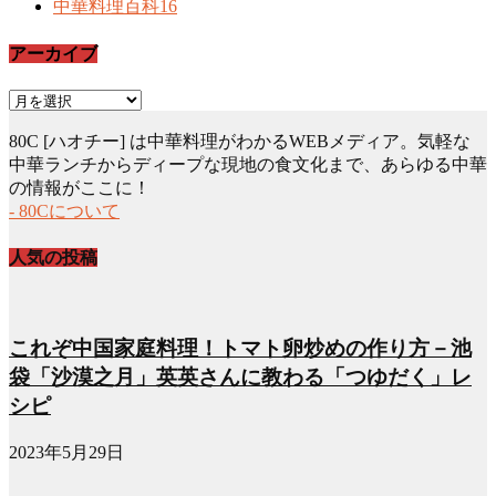
中華料理百科
16
アーカイブ
ア
ー
80C [ハオチー] は中華料理がわかるWEBメディア。気軽な
カ
中華ランチからディープな現地の食文化まで、あらゆる中華
イ
の情報がここに！
ブ
- 80Cについて
人気の投稿
これぞ中国家庭料理！トマト卵炒めの作り方－池
袋「沙漠之月」英英さんに教わる「つゆだく」レ
シピ
2023年5月29日