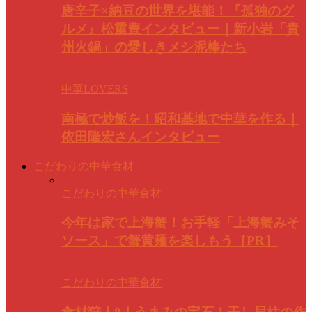
唐辛子×納豆の世界を堪能！『孤独のグ
ルメ』松重豊インタビュー｜新小岩「貴
州火鍋」の愛しきメシ泥棒たち
中華LOVERS
南極で炒飯を！昭和基地で中華を作る｜
依田隆宏さんインタビュー
こだわりの中華食材
こだわりの中華食材
今年は家で上海蟹！お手軽「上海蟹みそ
ソース」で蟹黄麺を楽しもう［PR］
こだわりの中華食材