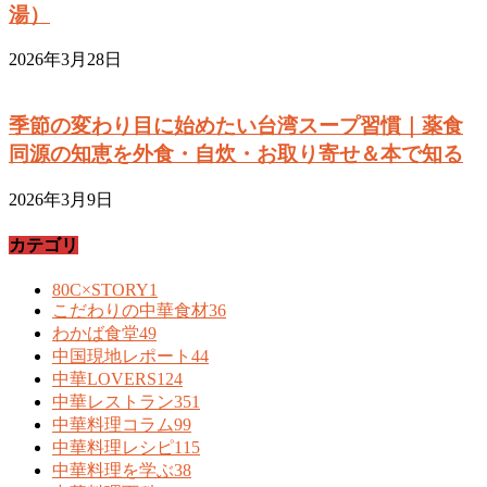
湯）
2026年3月28日
季節の変わり目に始めたい台湾スープ習慣｜薬食
同源の知恵を外食・自炊・お取り寄せ＆本で知る
2026年3月9日
カテゴリ
80C×STORY
1
こだわりの中華食材
36
わかば食堂
49
中国現地レポート
44
中華LOVERS
124
中華レストラン
351
中華料理コラム
99
中華料理レシピ
115
中華料理を学ぶ
38