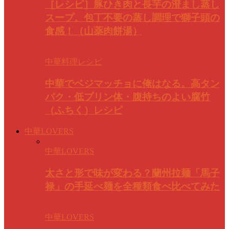
［レシピ］豚ひき肉と長芋の澄まし蒸し
スープ。包丁不要の蒸し調理で獅子頭の
食感！（山薬肉餅湯）
中華料理レシピ
中華でベジマッチョに俺はなる。高タン
パク・低プリン体・腹持ちのよい腐竹
（ふちく）レシピ
中華LOVERS
中華LOVERS
太さと形で味が変わる？蘭州拉麺「馬子
禄」の手延べ麺を全種類食べ比べてみた
中華LOVERS