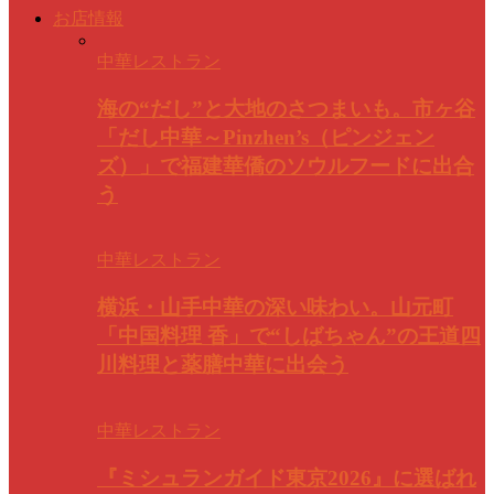
お店情報
中華レストラン
海の“だし”と大地のさつまいも。市ヶ谷
「だし中華～Pinzhen’s（ピンジェン
ズ）」で福建華僑のソウルフードに出合
う
中華レストラン
横浜・山手中華の深い味わい。山元町
「中国料理 香」で“しばちゃん”の王道四
川料理と薬膳中華に出会う
中華レストラン
『ミシュランガイド東京2026』に選ばれ