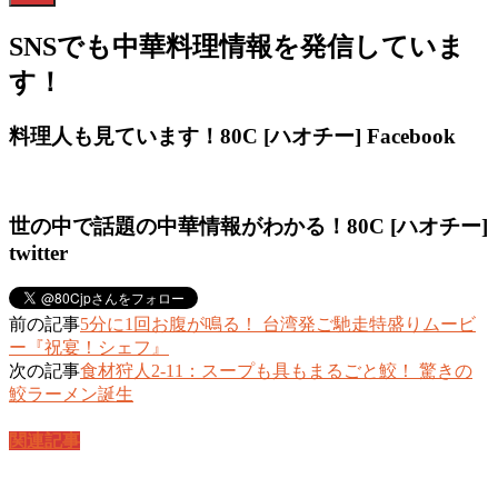
SNSでも中華料理情報を発信していま
す！
料理人も見ています！80C [ハオチー] Facebook
世の中で話題の中華情報がわかる！80C [ハオチー]
twitter
前の記事
5分に1回お腹が鳴る！ 台湾発ご馳走特盛りムービ
ー『祝宴！シェフ』
次の記事
食材狩人2-11：スープも具もまるごと鮫！ 驚きの
鮫ラーメン誕生
関連記事