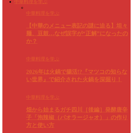
中華料理を学ぶ
中華料理を学ぶ
【中華のメニュー表記の謎に迫る】坦々
麺、豆鼓…なぜ誤字が“正解”になったの
か？
中華料理を学ぶ
2026年は火鍋で腸活!?『マツコの知らな
い世界』で紹介された火鍋を深掘り！
中華料理を学ぶ
畑から始まるガチ四川［後編］発酵唐辛
子「泡辣椒（パオラージャオ）」の作り
方と使い方