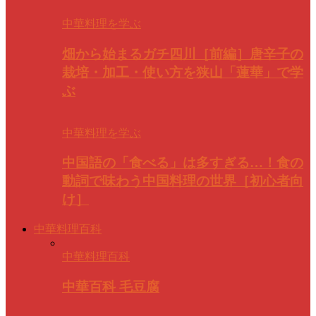
中華料理を学ぶ
畑から始まるガチ四川［前編］唐辛子の
栽培・加工・使い方を狭山「蓮華」で学
ぶ
中華料理を学ぶ
中国語の「食べる」は多すぎる…！食の
動詞で味わう中国料理の世界［初心者向
け］
中華料理百科
中華料理百科
中華百科 毛豆腐