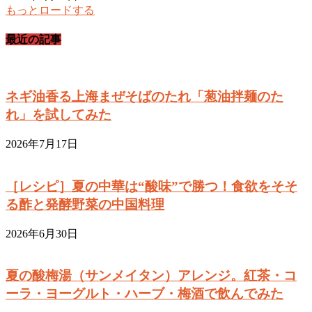
もっとロードする
最近の記事
ネギ油香る上海まぜそばのたれ「葱油拌麺のた
れ」を試してみた
2026年7月17日
［レシピ］夏の中華は“酸味”で勝つ！食欲をそそ
る酢と発酵野菜の中国料理
2026年6月30日
夏の酸梅湯（サンメイタン）アレンジ。紅茶・コ
ーラ・ヨーグルト・ハーブ・梅酒で飲んでみた