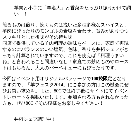
羊肉と小芋に「羊名人」と香菜をたっぷり振りかけて調
い！！
煎るものは煎り、挽くものは挽いた多種多様なスパイスと、
羊肉にぴったりのモンゴルの岩塩を合わせ、旨みがありつつ
スッキリとした後味がその持ち味。
同店で提供している羊肉料理の調味をベースに、家庭で再現
するのにバランスのいい塩気、色味、香りを井桁シェフがき
っちり計算されていますので、これを使えば「料理うまい
ね」と言われること間違いなし！家庭での炒めものやロース
トはもちろん、大人のバーベキューにもぴったりです。
今回はイベント用オリジナルパッケージで
100袋限定
となり
ますので、「羊フェスタ2014」にご参加の方はこの機会にぜ
ひお買い求めを。また、80Cでは終了後にサイトにてイベン
トレポートを掲載いたします。参加される方もされなかった
方も、ぜひ80Cでその模様をお楽しみください！
井桁シェフ調理中！