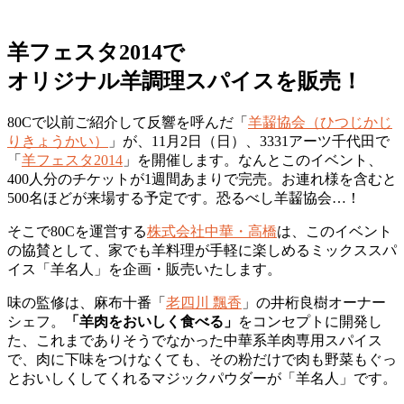
羊フェスタ2014で
オリジナル羊調理スパイスを販売！
80Cで以前ご紹介して反響を呼んだ「
羊齧協会（ひつじかじ
りきょうかい）
」が、11月2日（日）、3331アーツ千代田で
「
羊フェスタ2014
」を開催します。なんとこのイベント、
400人分のチケットが1週間あまりで完売。お連れ様を含むと
500名ほどが来場する予定です。恐るべし羊齧協会…！
そこで80Cを運営する
株式会社中華・高橋
は、このイベント
の協賛として、家でも羊料理が手軽に楽しめるミックススパ
イス「羊名人」を企画・販売いたします。
味の監修は、麻布十番「
老四川 飄香
」の井桁良樹オーナー
シェフ。
「羊肉をおいしく食べる」
をコンセプトに開発し
た、これまでありそうでなかった中華系羊肉専用スパイス
で、肉に下味をつけなくても、その粉だけで肉も野菜もぐっ
とおいしくしてくれるマジックパウダーが「羊名人」です。