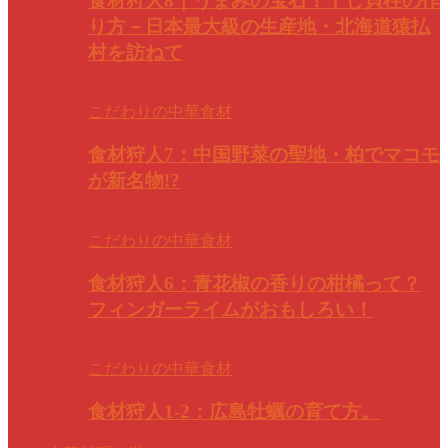
食材狩人8｜うまみの宝石！干し貝柱の作
り方－日本最大級の生産地・北海道猿払
村を訪ねて
こだわりの中華食材
食材狩人7：中国野菜の聖地・柏でマコモ
が新名物!?
こだわりの中華食材
食材狩人6：青花椒の香りの柑橘って？
フィンガーライムがおもしろい！
こだわりの中華食材
食材狩人1-2：広島牡蠣の育て方。