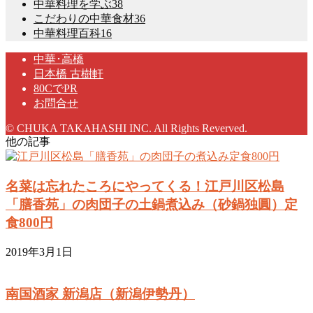
中華料理を学ぶ
38
こだわりの中華食材
36
中華料理百科
16
中華･高橋
日本橋 古樹軒
80CでPR
お問合せ
© CHUKA TAKAHASHI INC. All Rights Reverved.
他の記事
名菜は忘れたころにやってくる！江戸川区松島
「膳香苑」の肉団子の土鍋煮込み（砂鍋独圓）定
食800円
2019年3月1日
南国酒家 新潟店（新潟伊勢丹）