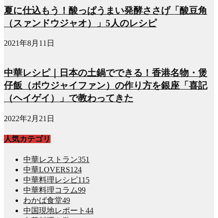
夏に仕込もう！酸っぱうまい発酵ささげ「酸豆角
（スァンドウジャオ）」5人のレシピ
2021年8月11日
中華レシピ｜日本の土鍋でできる！香港名物・煲
仔飯（ボウジャイファン）の作り方を銀座「喜記
（ヘイゲイ）」で教わってきた
2022年2月21日
人気カテゴリ
中華レストラン
351
中華LOVERS
124
中華料理レシピ
115
中華料理コラム
99
わかば食堂
49
中国現地レポート
44