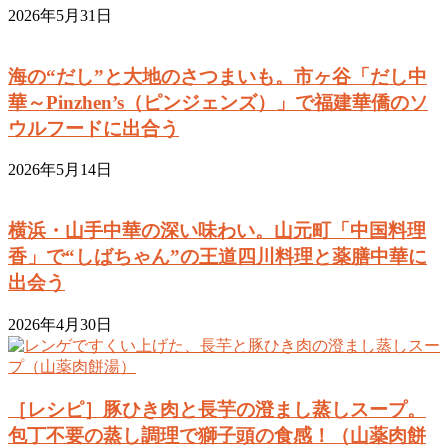
2026年5月31日
海の“だし”と大地のさつまいも。市ヶ谷「だし中
華～Pinzhen’s（ピンジェンズ）」で福建華僑のソ
ウルフードに出合う
2026年5月14日
横浜・山手中華の深い味わい。山元町「中国料理
香」で“しばちゃん”の王道四川料理と薬膳中華に
出会う
2026年4月30日
［レシピ］豚ひき肉と長芋の澄まし蒸しスープ。
包丁不要の蒸し調理で獅子頭の食感！（山薬肉餅