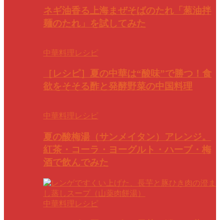
ネギ油香る上海まぜそばのたれ「葱油拌
麺のたれ」を試してみた
中華料理レシピ
［レシピ］夏の中華は“酸味”で勝つ！食
欲をそそる酢と発酵野菜の中国料理
中華料理レシピ
夏の酸梅湯（サンメイタン）アレンジ。
紅茶・コーラ・ヨーグルト・ハーブ・梅
酒で飲んでみた
中華料理レシピ