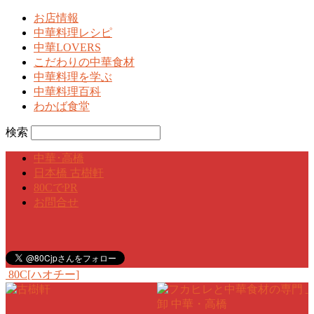
お店情報
中華料理レシピ
中華LOVERS
こだわりの中華食材
中華料理を学ぶ
中華料理百科
わかば食堂
検索
中華･高橋
日本橋 古樹軒
80CでPR
お問合せ
80C[ハオチー]