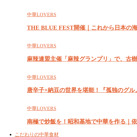
中華LOVERS
THE BLUE FEST開催｜これから日
中華LOVERS
麻辣連盟主催「麻辣グランプリ」で、古
中華LOVERS
唐辛子×納豆の世界を堪能！『孤独のグル
中華LOVERS
南極で炒飯を！昭和基地で中華を作る｜
こだわりの中華食材