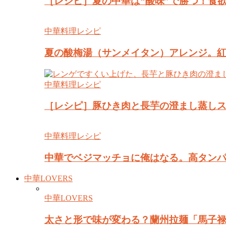
［レシピ］夏の中華は“酸味”で勝つ！食
中華料理レシピ
夏の酸梅湯（サンメイタン）アレンジ。
中華料理レシピ
［レシピ］豚ひき肉と長芋の澄まし蒸し
中華料理レシピ
中華でベジマッチョに俺はなる。高タン
中華LOVERS
中華LOVERS
太さと形で味が変わる？蘭州拉麺「馬子