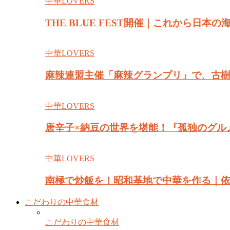
中華LOVERS
THE BLUE FEST開催｜これから日
中華LOVERS
麻辣連盟主催「麻辣グランプリ」で、古
中華LOVERS
唐辛子×納豆の世界を堪能！『孤独のグル
中華LOVERS
南極で炒飯を！昭和基地で中華を作る｜
こだわりの中華食材
こだわりの中華食材