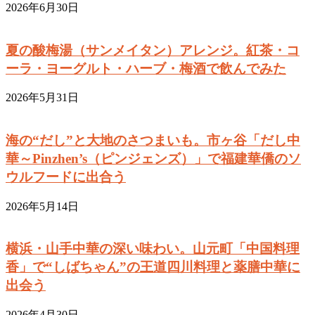
2026年6月30日
夏の酸梅湯（サンメイタン）アレンジ。紅茶・コ
ーラ・ヨーグルト・ハーブ・梅酒で飲んでみた
2026年5月31日
海の“だし”と大地のさつまいも。市ヶ谷「だし中
華～Pinzhen’s（ピンジェンズ）」で福建華僑のソ
ウルフードに出合う
2026年5月14日
横浜・山手中華の深い味わい。山元町「中国料理
香」で“しばちゃん”の王道四川料理と薬膳中華に
出会う
2026年4月30日