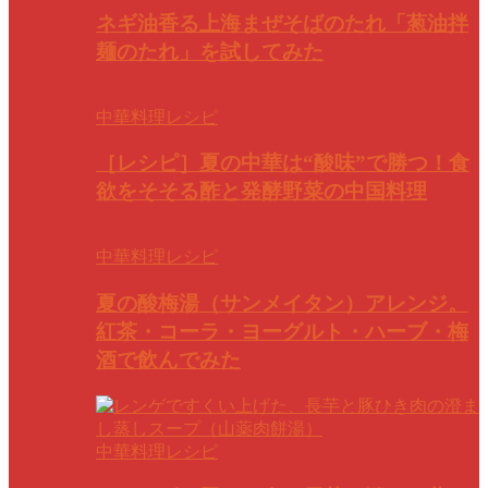
ネギ油香る上海まぜそばのたれ「葱油拌
麺のたれ」を試してみた
中華料理レシピ
［レシピ］夏の中華は“酸味”で勝つ！食
欲をそそる酢と発酵野菜の中国料理
中華料理レシピ
夏の酸梅湯（サンメイタン）アレンジ。
紅茶・コーラ・ヨーグルト・ハーブ・梅
酒で飲んでみた
中華料理レシピ