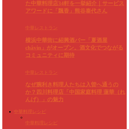
た中華料理店34軒を一挙紹介｜サービス
アワードに「飄香」熊谷泰代さん
中華レストラン
横浜中華街に紹興酒バー「夏酒屋
châvin」がオープン。酒文化でつながる
コミュニティに期待
中華レストラン
なぜ腕利き料理人たちは入曽へ通うの
か？四川料理店「中国家庭料理 蓮華（れ
んげ）」の魅力
中華料理レシピ
中華料理レシピ