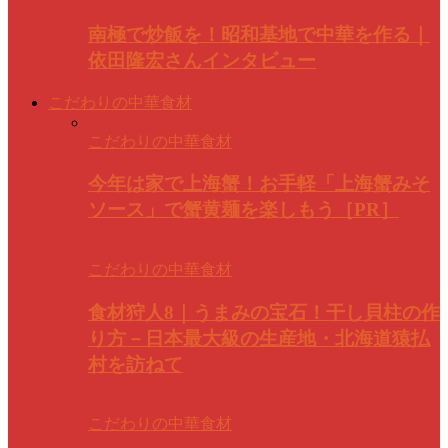
南極で炒飯を！昭和基地で中華を作る｜
依田隆宏さんインタビュー
こだわりの中華食材
こだわりの中華食材
今年は家で上海蟹！お手軽「上海蟹みそ
ソース」で蟹黄麺を楽しもう［PR］
こだわりの中華食材
食材狩人8｜うまみの宝石！干し貝柱の作
り方－日本最大級の生産地・北海道猿払
村を訪ねて
こだわりの中華食材