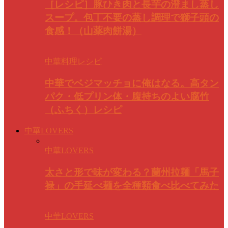
［レシピ］豚ひき肉と長芋の澄まし蒸し
スープ。包丁不要の蒸し調理で獅子頭の
食感！（山薬肉餅湯）
中華料理レシピ
中華でベジマッチョに俺はなる。高タン
パク・低プリン体・腹持ちのよい腐竹
（ふちく）レシピ
中華LOVERS
中華LOVERS
太さと形で味が変わる？蘭州拉麺「馬子
禄」の手延べ麺を全種類食べ比べてみた
中華LOVERS