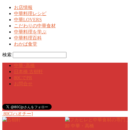
お店情報
中華料理レシピ
中華LOVERS
こだわりの中華食材
中華料理を学ぶ
中華料理百科
わかば食堂
検索
中華･高橋
日本橋 古樹軒
80CでPR
お問合せ
80C[ハオチー]