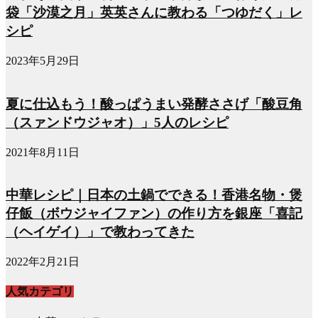
袋「沙漠之月」英英さんに教わる「つゆだく」レ
シピ
2023年5月29日
夏に仕込もう！酸っぱうまい発酵ささげ「酸豆角
（スァンドウジャオ）」5人のレシピ
2021年8月11日
中華レシピ｜日本の土鍋でできる！香港名物・煲
仔飯（ボウジャイファン）の作り方を銀座「喜記
（ヘイゲイ）」で教わってきた
2022年2月21日
人気カテゴリ