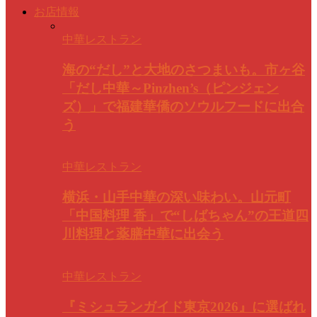
お店情報
中華レストラン
海の“だし”と大地のさつまいも。市ヶ谷
「だし中華～Pinzhen’s（ピンジェン
ズ）」で福建華僑のソウルフードに出合
う
中華レストラン
横浜・山手中華の深い味わい。山元町
「中国料理 香」で“しばちゃん”の王道四
川料理と薬膳中華に出会う
中華レストラン
『ミシュランガイド東京2026』に選ばれ