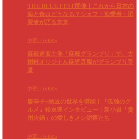
THE BLUE FEST開催｜これから日本の
海と食はどうなる？シェフ・漁業者・消
費者が語る未来
中華LOVERS
麻辣連盟主催「麻辣グランプリ」で、古
樹軒オリジナル麻婆豆腐がグランプリ受
賞
中華LOVERS
唐辛子×納豆の世界を堪能！『孤独のグ
ルメ』松重豊インタビュー｜新小岩「貴
州火鍋」の愛しきメシ泥棒たち
中華LOVERS