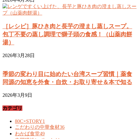
［レシピ］豚ひき肉と長芋の澄まし蒸しスープ。
包丁不要の蒸し調理で獅子頭の食感！（山薬肉餅
湯）
2026年3月28日
季節の変わり目に始めたい台湾スープ習慣｜薬食
同源の知恵を外食・自炊・お取り寄せ＆本で知る
2026年3月9日
カテゴリ
80C×STORY
1
こだわりの中華食材
36
わかば食堂
49