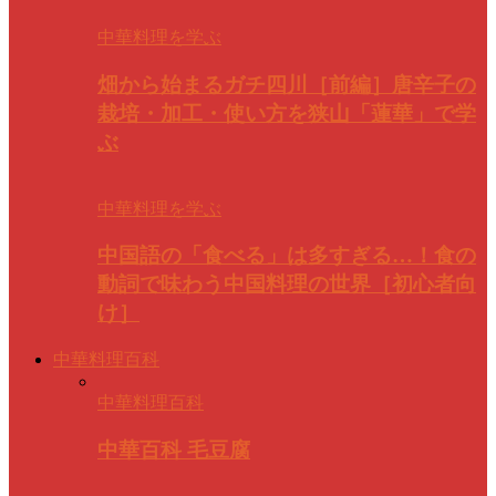
中華料理を学ぶ
畑から始まるガチ四川［前編］唐辛子の
栽培・加工・使い方を狭山「蓮華」で学
ぶ
中華料理を学ぶ
中国語の「食べる」は多すぎる…！食の
動詞で味わう中国料理の世界［初心者向
け］
中華料理百科
中華料理百科
中華百科 毛豆腐