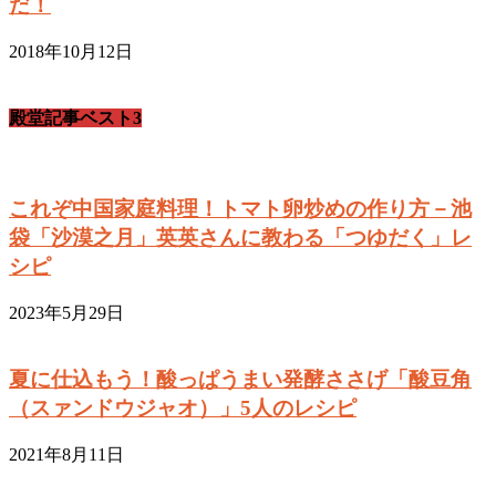
だ！
2018年10月12日
殿堂記事ベスト3
これぞ中国家庭料理！トマト卵炒めの作り方－池
袋「沙漠之月」英英さんに教わる「つゆだく」レ
シピ
2023年5月29日
夏に仕込もう！酸っぱうまい発酵ささげ「酸豆角
（スァンドウジャオ）」5人のレシピ
2021年8月11日