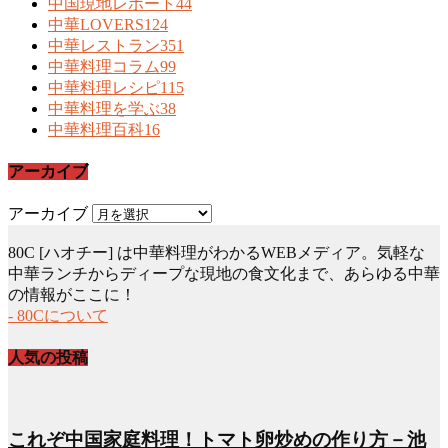
中国現地レポート
44
中華LOVERS
124
中華レストラン
351
中華料理コラム
99
中華料理レシピ
115
中華料理を学ぶ
38
中華料理百科
16
アーカイブ
アーカイブ
80C [ハオチー] は中華料理がわかるWEBメディア。気軽な
中華ランチからディープな現地の食文化まで、あらゆる中華
の情報がここに！
- 80Cについて
人気の投稿
これぞ中国家庭料理！トマト卵炒めの作り方－池