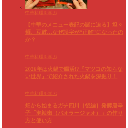
中華料理を学ぶ
【中華のメニュー表記の謎に迫る】坦々
麺、豆鼓…なぜ誤字が“正解”になったの
か？
中華料理を学ぶ
2026年は火鍋で腸活!?『マツコの知らな
い世界』で紹介された火鍋を深掘り！
中華料理を学ぶ
畑から始まるガチ四川［後編］発酵唐辛
子「泡辣椒（パオラージャオ）」の作り
方と使い方