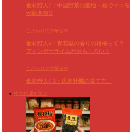
食材狩人7：中国野菜の聖地・柏でマコモ
が新名物!?
こだわりの中華食材
食材狩人6：青花椒の香りの柑橘って？
フィンガーライムがおもしろい！
こだわりの中華食材
食材狩人1-2：広島牡蠣の育て方。
中華料理を学ぶ