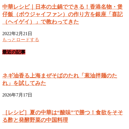
中華レシピ｜日本の土鍋でできる！香港名物・煲
仔飯（ボウジャイファン）の作り方を銀座「喜記
（ヘイゲイ）」で教わってきた
2022年2月21日
もっとロードする
最近の記事
ネギ油香る上海まぜそばのたれ「葱油拌麺のた
れ」を試してみた
2026年7月17日
［レシピ］夏の中華は“酸味”で勝つ！食欲をそそ
る酢と発酵野菜の中国料理