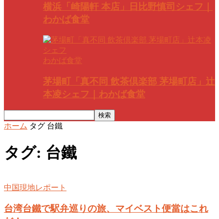
横浜「崎陽軒 本店」日比野慎司シェフ｜
わかば食堂
わかば食堂
茅場町「真不同 飲茶倶楽部 茅場町店」辻
本凌シェフ｜わかば食堂
ホーム
タグ
台鐵
タグ: 台鐵
中国現地レポート
台湾台鐵で駅弁巡りの旅、マイベスト便當はこれ