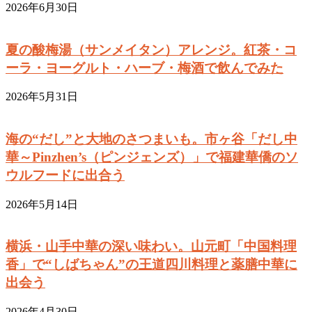
2026年6月30日
夏の酸梅湯（サンメイタン）アレンジ。紅茶・コ
ーラ・ヨーグルト・ハーブ・梅酒で飲んでみた
2026年5月31日
海の“だし”と大地のさつまいも。市ヶ谷「だし中
華～Pinzhen’s（ピンジェンズ）」で福建華僑のソ
ウルフードに出合う
2026年5月14日
横浜・山手中華の深い味わい。山元町「中国料理
香」で“しばちゃん”の王道四川料理と薬膳中華に
出会う
2026年4月30日