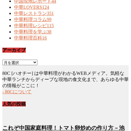
中国現地レポート
44
中華LOVERS
124
中華レストラン
351
中華料理コラム
99
中華料理レシピ
115
中華料理を学ぶ
38
中華料理百科
16
アーカイブ
ア
ー
80C [ハオチー] は中華料理がわかるWEBメディア。気軽な
カ
中華ランチからディープな現地の食文化まで、あらゆる中華
イ
の情報がここに！
ブ
- 80Cについて
人気の投稿
これぞ中国家庭料理！トマト卵炒めの作り方－池