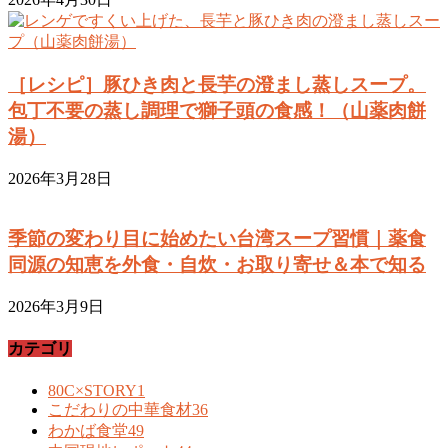
［レシピ］豚ひき肉と長芋の澄まし蒸しスープ。
包丁不要の蒸し調理で獅子頭の食感！（山薬肉餅
湯）
2026年3月28日
季節の変わり目に始めたい台湾スープ習慣｜薬食
同源の知恵を外食・自炊・お取り寄せ＆本で知る
2026年3月9日
カテゴリ
80C×STORY
1
こだわりの中華食材
36
わかば食堂
49