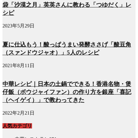
袋「沙漠之月」英英さんに教わる「つゆだく」レ
シピ
2023年5月29日
夏に仕込もう！酸っぱうまい発酵ささげ「酸豆角
（スァンドウジャオ）」5人のレシピ
2021年8月11日
中華レシピ｜日本の土鍋でできる！香港名物・煲
仔飯（ボウジャイファン）の作り方を銀座「喜記
（ヘイゲイ）」で教わってきた
2022年2月21日
人気カテゴリ