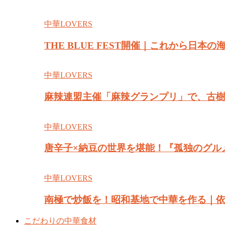
中華LOVERS
THE BLUE FEST開催｜これから日
中華LOVERS
麻辣連盟主催「麻辣グランプリ」で、古
中華LOVERS
唐辛子×納豆の世界を堪能！『孤独のグル
中華LOVERS
南極で炒飯を！昭和基地で中華を作る｜
こだわりの中華食材