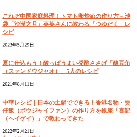
これぞ中国家庭料理！トマト卵炒めの作り方－池
袋「沙漠之月」英英さんに教わる「つゆだく」レ
シピ
2023年5月29日
夏に仕込もう！酸っぱうまい発酵ささげ「酸豆角
（スァンドウジャオ）」5人のレシピ
2021年8月11日
中華レシピ｜日本の土鍋でできる！香港名物・煲
仔飯（ボウジャイファン）の作り方を銀座「喜記
（ヘイゲイ）」で教わってきた
2022年2月21日